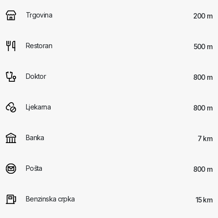
Trgovina
200 m
Restoran
500 m
Doktor
800 m
Ljekarna
800 m
Banka
7 km
Pošta
800 m
Benzinska crpka
15 km