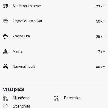
Autobusni kolodvor
23 km
Željeznički kolodvor
50 km
Zračna luka
25 km
Marina
7 km
Nacionalni park
40 km
Vrsta plaže
Šljunčana
Betonska
Stjenovita