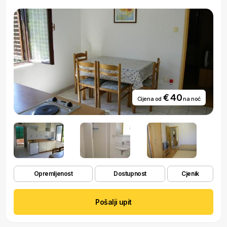
€ 40
Cijena od
na noć
Opremljenost
Dostupnost
Cjenik
Pošalji upit