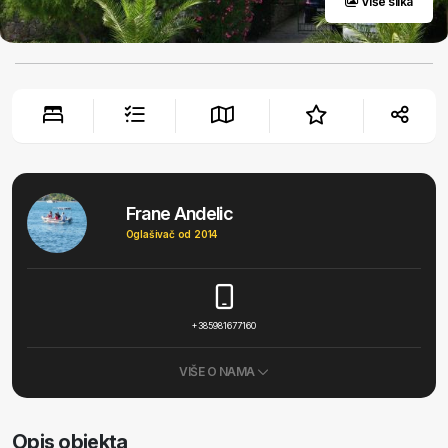
Više slika
Frane Andelic
Oglašivač od 2014
+385981677160
VIŠE O NAMA
Opis objekta