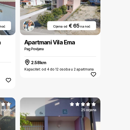
€ 65
 noć
Cijena od
na noć
a
Apartmani Vila Ema
Pag Povljana
2.58km
Kapacitet: od 4 do 12 osoba u 2 apartmana
 ocjena
25 ocjena