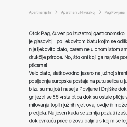
Apartmanija.hr
Apartmani u Hrvatskoj
Pag Povljana
Otok Pag, čuven po izuzetnoj gastronomskoj 
je glasovitiji i po ljekovitom blatu kojim se o
nije ljekovito blato, barem ne u onom istom sm
drukčije prirode. No, što oni koji ga najviše po
pticama!
Velo blato, slatkovodno jezero na južnoj strani 
posljednja europska postaja na putu selica u j
blizu su mu još i naselja Povljane i Dnjiške d
gnijezdi se 66 vrsta ptica dok su ostale ptičje 
milovanja toplih južnih vjetrova, ovdje ih možet
predjela. Na jesen kada se zemlja pozlati i za
dok cvrkuću priče o zovu daljina s kojim se leg