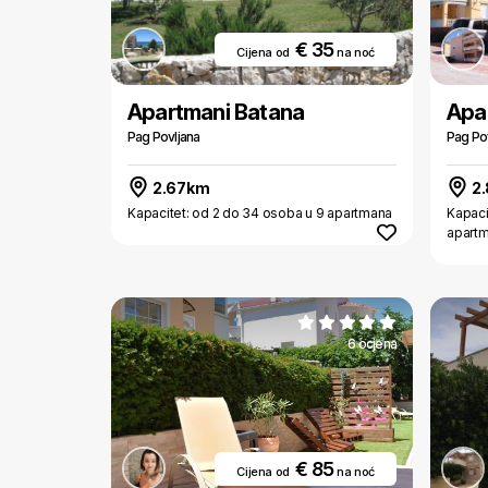
€ 35
Cijena od
na noć
Apartmani Batana
Apar
Pag Povljana
Pag Po
2.67km
2
Kapacitet: od 2 do 34 osoba u 9 apartmana
Kapaci
apart
6 ocjena
€ 85
Cijena od
na noć