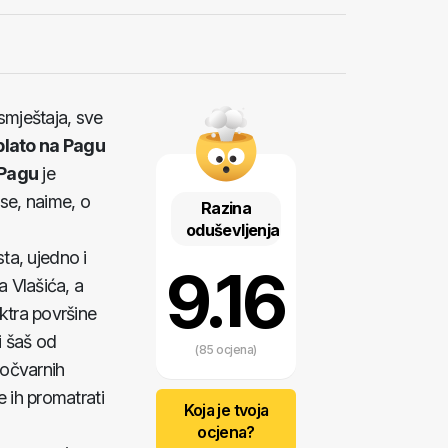
mještaja, sve
blato na Pagu
 Pagu
je
 se, naime, o
Razina
oduševljenja
sta, ujedno i
9.16
a Vlašića, a
ktra površine
i šaš od
(85 ocjena)
 močvarnih
e ih promatrati
Koja je tvoja
ocjena?