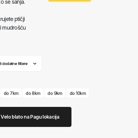
ko se sanja.
jete ptičji
m i mudrošću
ži dodatne filtere
do 7km
do 8km
do 9km
do 10km
Velo blato na Pagu lokacija