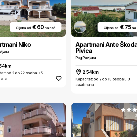
€ 60
€ 75
Cijena od
na noć
Cijena od
na
rtmani Niko
Apartmani Ante Škod
Pivica
vljana
Pag Povljana
.54km
2.54km
tet: od 2 do 22 osoba u 5
mana
Kapacitet: od 2 do 13 osoba u 3
apartmana
3