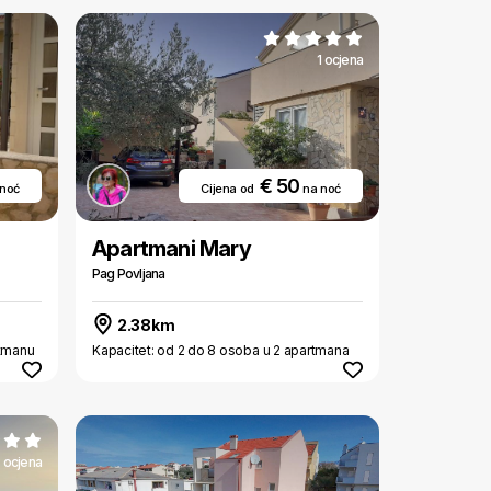
1 ocjena
€ 50
 noć
Cijena od
na noć
Apartmani Mary
Pag Povljana
2.38km
rtmanu
Kapacitet: od 2 do 8 osoba u 2 apartmana
 ocjena