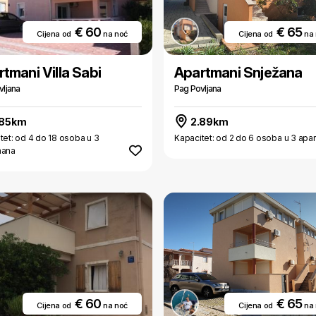
€ 60
€ 65
Cijena od
na noć
Cijena od
na
tmani Villa Sabi
Apartmani Snježana
vljana
Pag Povljana
.85km
2.89km
tet: od 4 do 18 osoba u 3
Kapacitet: od 2 do 6 osoba u 3 apa
mana
€ 60
€ 65
Cijena od
na noć
Cijena od
na