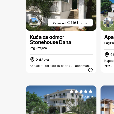
€ 150
Cijena od
na noć
Kuća za odmor
Apa
Stonehouse Dana
Pag Po
Pag Povljana
2
2.43km
Kapaci
apart
Kapacitet: od 8 do 10 osoba u 1 apartmanu
2 ocjena