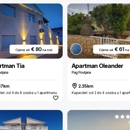
€ 80
€ 61
Cijena od
na noć
Cijena od
na
rtman Tia
Apartman Oleander
vljana
Pag Povljana
17km
2.35km
tet: od 4 do 6 osoba u 1 apartmanu
Kapacitet: od 2 do 4 osoba u 1 apa
3