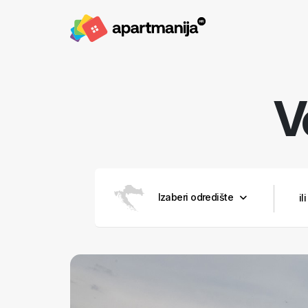
V
Izaberi odredište