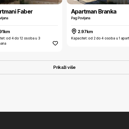
rtmani Faber
Apartman Branka
vljana
Pag Povljana
91km
2.97km
tet: od 4 do 12 osoba u 3
Kapacitet: od 2 do 4 osoba u 1 apa
mana
Prikaži više