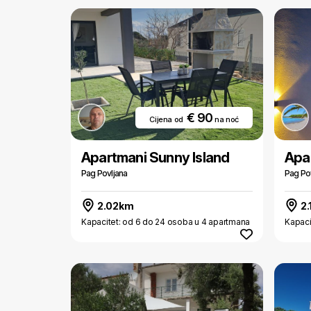
€ 90
Cijena od
na noć
Apartmani Sunny Island
Apa
Pag Povljana
Pag Po
2.02km
2.
Kapacitet: od 6 do 24 osoba u 4 apartmana
Kapaci