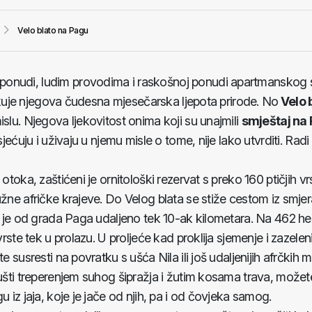
Velo blato na Pagu
ponudi, ludim provodima i raskošnoj ponudi apartmanskog s
dlikuje njegova čudesna mjesečarska ljepota prirode. No
Velo 
islu. Njegova ljekovitost onima koji su unajmili
smještaj na
sjećuju i uživaju u njemu misle o tome, nije lako utvrditi. Radi
otoka, zaštićeni je ornitološki rezervat s preko 160 ptičjih vr
užne afričke krajeve. Do Velog blata se stiže cestom iz smjer
ok je od grada Paga udaljeno tek 10-ak kilometara. Na 462 he
vrste tek u prolazu. U proljeće kad proklija sjemenje i zazelen
e susresti na povratku s ušća Nila ili još udaljenijih afrčkih
šušti treperenjem suhog šipražja i žutim kosama trava, možet
u iz jaja, koje je jače od njih, pa i od čovjeka samog.