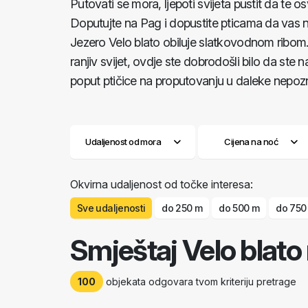
Putovati se mora, ljepoti svijeta pustit da te 
Doputujte na Pag i dopustite pticama da vas 
Jezero Velo blato obiluje slatkovodnom ribom. R
ranjiv svijet, ovdje ste dobrodošli bilo da ste
poput ptičice na proputovanju u daleke nepozn
Udaljenost od mora
Cijena na noć
Okvirna udaljenost od točke interesa:
Sve udaljenosti
do 250 m
do 500 m
do 750
Smještaj Velo blato
100
objekata odgovara tvom kriteriju pretrage