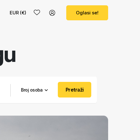
EUR (€)
Oglasi se!
gu
Pretraži
Broj osoba