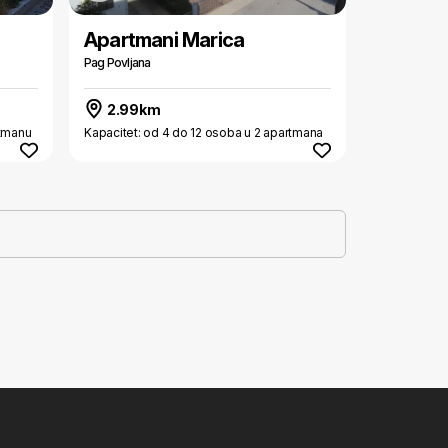
Apartmani Marica
Pag Povljana
2.99km
rtmanu
Kapacitet: od 4 do 12 osoba u 2 apartmana