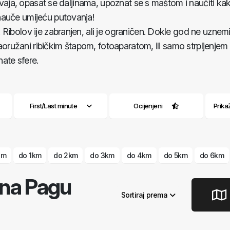
osvaja, opasat se daljinama, upoznat se s maštom i naučiti ka
nauče umijeću putovanja!
ibolov ije zabranjen, ali je ograničen. Dokle god ne uznemiru
 naoružani ribičkim štapom, fotoaparatom, ili samo strpljenje
ate sfere.
First/Last minute
Ocijenjeni
Prika
 m
do 1km
do 2km
do 3km
do 4km
do 5km
do 6km
 na Pagu
Sortiraj prema