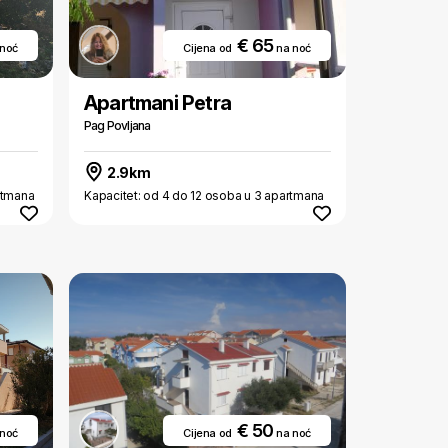
€ 65
 noć
Cijena od
na noć
Apartmani Petra
Pag Povljana
2.9km
rtmana
Kapacitet: od 4 do 12 osoba u 3 apartmana
€ 50
 noć
Cijena od
na noć