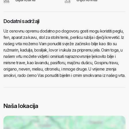
Dodatni sadržaji
Uz osnovnu opremu dodatno po dogovoru gosti mogu koristiti peglu,
fen, aparat za kavu, stol za stolni tenis, perilicu rublja i dječji krevetić. Iz
našeg vrta možemo Vam ponuditi svježe začinsko bilje kao što su
ružmarin, kadulja, bosiljak, lovor i rukula za pripremu jela. Osim toga, u
našem vrtu možete vidjeti i omirisati najraznovrsnije ljekovito bilje i
mirisne trave, kao lavandu, pasifloru, majčinu dušicu, Gospinu travu,
origano, neven, melisu, citronelu, i mnoge druge. U vrijeme zrenja
smokvi, rado ćemo Vas ponuditi bijelim i crnim smokvama iz našeg vrta.
Naša lokacija