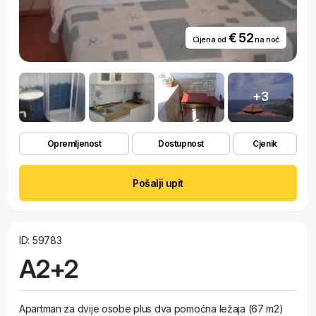
€ 52
Cijena od
na noć
+3
Opremljenost
Dostupnost
Cjenik
Pošalji upit
ID: 59783
A2+2
Apartman za dvije osobe plus dva pomoćna ležaja (67 m2)