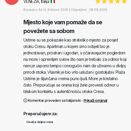
VENEZIA, Italija
Boravio u
A2+2
, Kolovoz 2025 |
Objavljeno : 08.09.2025
Mjesto koje vam pomaže da se
povežete sa sobom
Ustrine su se pokazale kao strateško mjesto za posjet
otoku Cresu. Apartman u kojem smo odsjeli bio je
jednostavan, prostran i ugodan, s očaravajućim pogledom
na more i opremljen svime što nam je trebalo za odmor koji
nam je usporio tempo i omogućio nam da uživamo u divljoj
prirodi otoka. Vlasnik je bio vrlo uslužan i gostoljubiv. Plaža
Ustrine je šljunčana i nema puno ljudi. More je kristalno
čisto. Preporučuje se onima koji žele provesti odmor u
bliskom kontaktu s autentičnošću otoka Cresa.
Komentar preveden sa talijanski -
Prikaži original
Preporučujem za:
Osobe željne mira