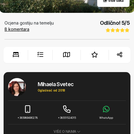
Više slika
Odlično!
5
/5
Ocjena gostiju na temelju
8
komentara
Mihaela Svetec
Oglašivač od 2018
+385989490278
+38551524015
WhatsApp
VIŠE O NAMA