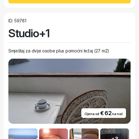
ID: 59781
Studio+1
Smještaj za dvije osobe plus pomoćni ležaj (27 m2)
€ 62
Cijena od
na noć
+3