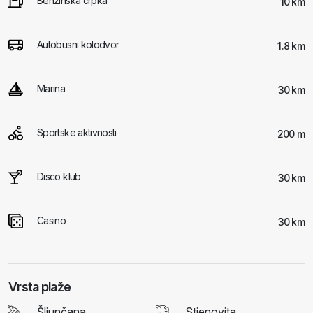
Benzinska crpka
10 km
Autobusni kolodvor
1.8 km
Marina
30 km
Sportske aktivnosti
200 m
Disco klub
30 km
Casino
30 km
Vrsta plaže
Šljunčana
Stjenovita