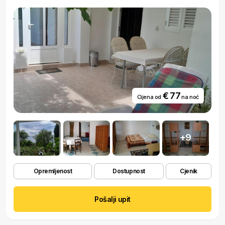
€ 77
Cijena od
na noć
+9
Opremljenost
Dostupnost
Cjenik
Pošalji upit