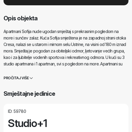
Opis objekta
Apartmani Sofija nude ugodan smještaj s prekrasnim pogledom na
more i sunčev zalaz. Kuća Sofija smještena je na zapadnoj strani otoka
Cresa, nalazi se u starom i mirnom selu Ustrine, na visini od 180 m iznad
mora. Smještaj je pogodan za obiteljski odmor, ljetovanje većih grupa,
kao i za ljubitelje vodenih sportova i rekreativnog odmora. U kući su 3
studio apartmana i 1 apartman, svi s pogledom na more. Apartmani su
prozračni, svi su opremljeni sjenilima za prozore i vrata, pa je u njima
zbog nadmorske visine i položaja rijetko vruće. Za takav slučaj
PROČITAJ VIŠE
opremljeni su klima-uređajima. Svi apartmani opremljeni su uglavnom
rustikalno. Od modernih tehnologija dostupan je wi-fi pristup. Kuhinje su
Smještajne jedinice
opremljene svim posuđem i hladnjakom s ledenicom. Posteljina i ručnici
su uključeni. Sve kupaone su s tušem i toplom vodom. Sve terase sa
stolom za objed (uz pogled na more), te sušilima za rublje.
ID: 59780
Studio+1