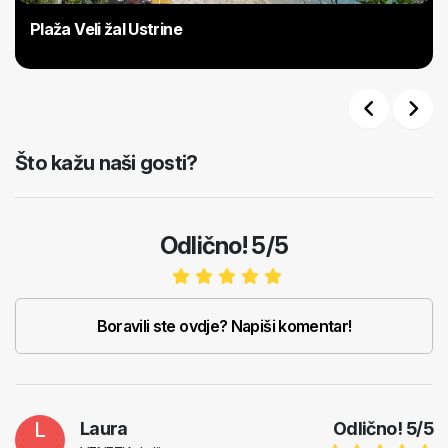
Plaža Veli žal Ustrine
Previous
Next
Što kažu naši gosti?
Odlično! 5/5
Boravili ste ovdje? Napiši komentar!
L
Laura
Odlično!
5
/
5