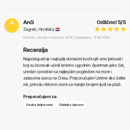
A
Anči
Odlično!
5
/
5
Zagreb, Hrvatska
Boravio u
Studio+1
, Kolovoz 2025 |
Objavljeno : 11.08.2025
Recenzija
Najpristupačniji i najtopliji domaćini kod kojih smo ljetovali i
koji su boravak učinili iznimno ugodnim. Apartman jako čist,
uredan i prostran sa najljepšim pogledom na more i
zalascima sunca na Cresu. Preporučujem Ustrine ako želite
mir, prirodu i tirkizno more sa manjim brojem ljudi na plaži.
Preporučujem za:
Osobe željne mira
Obitelji s djecom