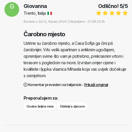
G
Giovanna
Odlično!
5
/
5
Trento, Italija
Boravio u
A2+2
, Srpanj 2025 |
Objavljeno : 01.08.2025
Čarobno mjesto
Ustrine su čarobno mjesto, a Casa Sofija ga čini još
čarobnijim. Vrlo velik apartman s antiknim ugođajem,
opremljen svime što vam je potrebno, prekrasnim vrtom i
terasom s pogledom na more. Izvrstan omjer cijene i
kvalitete i ljupka vlasnica Mihaela koja vas uvijek dočekuje
s osmijehom.
Komentar preveden sa talijanski -
Prikaži original
Preporučujem za:
Osobe željne mira
Obitelji s djecom