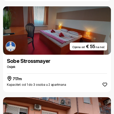
€ 55
Cijena od
na noć
Sobe Strossmayer
Osijek
717m
Kapacitet: od 1 do 3 osoba u 2 apartmana