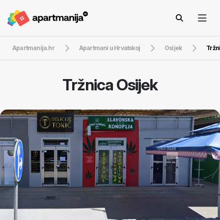
Apartmanija.hr
Apartmani u Hrvatskoj
Osijek
Tržn
Tržnica Osijek