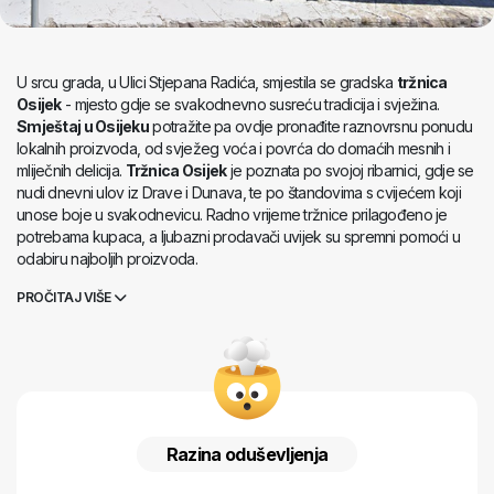
U srcu grada, u Ulici Stjepana Radića, smjestila se gradska
tržnica
Osijek
- mjesto gdje se svakodnevno susreću tradicija i svježina.
Smještaj u Osijeku
potražite pa ovdje pronađite raznovrsnu ponudu
lokalnih proizvoda, od svježeg voća i povrća do domaćih mesnih i
mliječnih delicija.
Tržnica Osijek
je poznata po svojoj ribarnici, gdje se
nudi dnevni ulov iz Drave i Dunava, te po štandovima s cvijećem koji
unose boje u svakodnevicu. Radno vrijeme tržnice prilagođeno je
potrebama kupaca, a ljubazni prodavači uvijek su spremni pomoći u
odabiru najboljih proizvoda.
PROČITAJ VIŠE
Razina oduševljenja