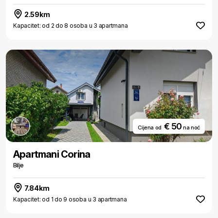
2.59km
Kapacitet: od 2 do 8 osoba u 3 apartmana
€ 50
Cijena od
na noć
Apartmani Corina
Bilje
7.84km
Kapacitet: od 1 do 9 osoba u 3 apartmana