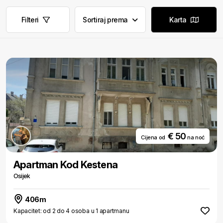
Filteri
Sortiraj prema
Karta
€ 50
Cijena od
na noć
Apartman Kod Kestena
Osijek
406m
Kapacitet: od 2 do 4 osoba u 1 apartmanu