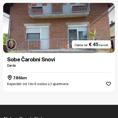
€ 45
Cijena od
na noć
Sobe Čarobni Snovi
Darda
7.86km
Kapacitet: od 1 do 6 osoba u 2 apartmana