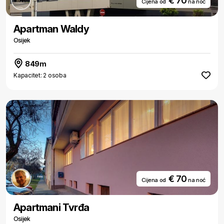
€ 70
Cijena od
na noć
Apartman Waldy
Osijek
849m
Kapacitet: 2 osoba
€ 70
Cijena od
na noć
Apartmani Tvrđa
Osijek