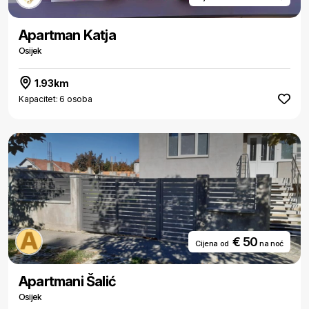
Apartman Katja
Osijek
1.93km
Kapacitet: 6 osoba
€ 50
Cijena od
na noć
Apartmani Šalić
Osijek