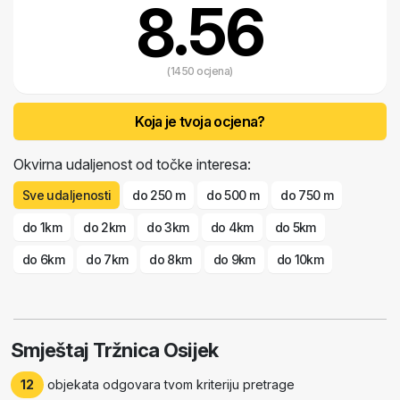
8.56
(1450 ocjena)
Koja je tvoja ocjena?
Okvirna udaljenost od točke interesa:
Sve udaljenosti
do 250 m
do 500 m
do 750 m
do 1km
do 2km
do 3km
do 4km
do 5km
do 6km
do 7km
do 8km
do 9km
do 10km
Smještaj Tržnica Osijek
12
objekata odgovara tvom kriteriju pretrage