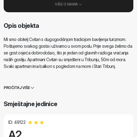
VIŠE O NAMA
Opis objekta
Mi smo obitelj Cvitan s dugogodišnjom tradicijom bavljenja turizmom.
Poštujemo svakog gosta i uživamo u svom poslu. Prije svega želimo da
se gost osjeća dobrodošao, što je jedan od glavnih razloga vraćanja
naših gostiju. Apartmani Cvitan su smješteni u Tribunju, 50m od mora.
Svaki apartman ima balkon s pogledom na more i Stari Tribunj.
PROČITAJ VIŠE
Smještajne jedinice
ID: 49122
A2