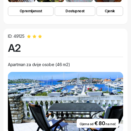
Opremljenost
Dostupnost
Cjenik
ID: 49125
A2
Apartman za dvije osobe (46 m2)
€ 80
Cijena od
na noć