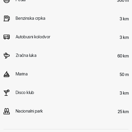
300 m
Benzinska crpka
3 km
Autobusni kolodvor
3 km
Zračna luka
60 km
Marina
50 m
Disco klub
3 km
Nacionalni park
25 km