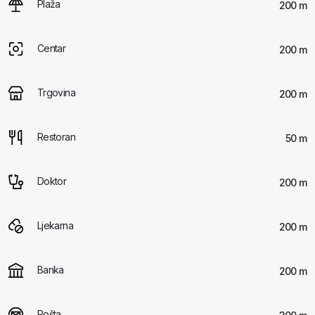
Plaža
200 m
Centar
200 m
Trgovina
200 m
Restoran
50 m
Doktor
200 m
Ljekarna
200 m
Banka
200 m
Pošta