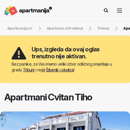
Apartmanija.hr
Apartmani u Hrvatskoj
Tribunj
Apa
Ups, izgleda da ovaj oglas
trenutno nije aktivan.
Bez panike, za Vas imamo veliki izbor odličnog smještaja u
gradu
Tribunj
i regiji
Šibenik i okolica
!
Apartmani Cvitan Tiho