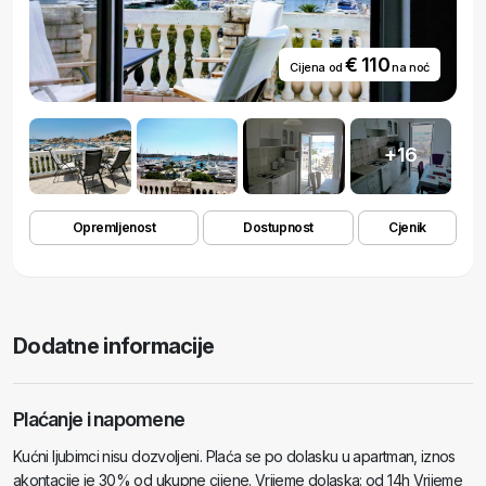
€ 110
Cijena od
na noć
+16
Opremljenost
Dostupnost
Cjenik
Dodatne informacije
Plaćanje i napomene
Kućni ljubimci nisu dozvoljeni. Plaća se po dolasku u apartman, iznos
akontacije je 30% od ukupne cijene. Vrijeme dolaska: od 14h Vrijeme