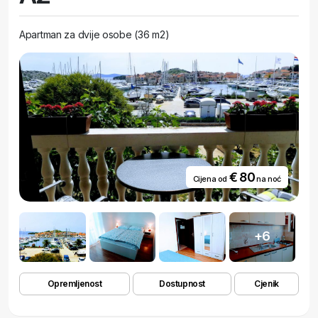
Apartman za dvije osobe (36 m2)
€ 80
Cijena od
na noć
+6
Opremljenost
Dostupnost
Cjenik