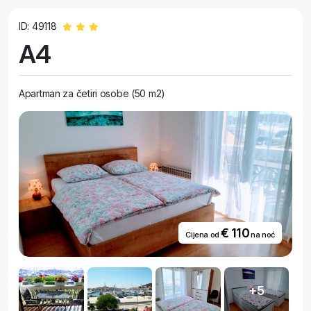
ID: 49118
A4
Apartman za četiri osobe (50 m2)
€ 110
Cijena od
na noć
+5