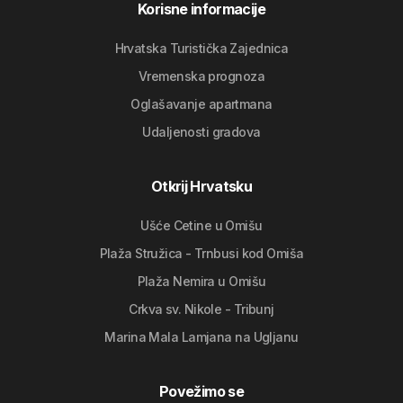
Korisne informacije
Hrvatska Turistička Zajednica
Vremenska prognoza
Oglašavanje apartmana
Udaljenosti gradova
Otkrij Hrvatsku
Ušće Cetine u Omišu
Plaža Stružica - Trnbusi kod Omiša
Plaža Nemira u Omišu
Crkva sv. Nikole - Tribunj
Marina Mala Lamjana na Ugljanu
Povežimo se