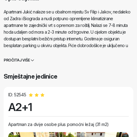
Apartmani Jukić nalaze se u obalnom mjestu Sv Filip i Jakov, nedaleko
od Zadra i Biograda a nudi potpuno opremljene klimatizirane
apartmane te zajednički vrt s opremom za roštilj. Nalazi se 7-8 minuta
hoda udaljen od mora a 2-3 minute od trgovine. U cijelom objektu je
dostupan besplatni bežični pristup internetu. Gostima je osiguran
besplatan parking u okviru objekta. Piće dobrodošlice je uključeno u
cijenu a u središtu mjesta moguće je organizirati razne izlete kao što su
izleti u nacionalne parkove Krka, Kornati, Paklenica, Ormitološki
PROČITAJ VIŠE
rezervat i park prirode Vransko jezero, itd. . U mjestu se nalazi
nekolicina restorana i picerija koje poslužuju jela međunarodne kuhinje
Smještajne jedinice
kao i jela po narudžbi. Moguć je i najam skutera, bicikala, brodica,
sandolina, kanua itd. . U mogućnosti smo ponuditi te pripremiti neke od
naših proizvoda te autohtona dalmatinska jela po Vašoj želji.
ID: 52545
A2+1
Apartman za dvije osobe plus pomoćni ležaj (31 m2)