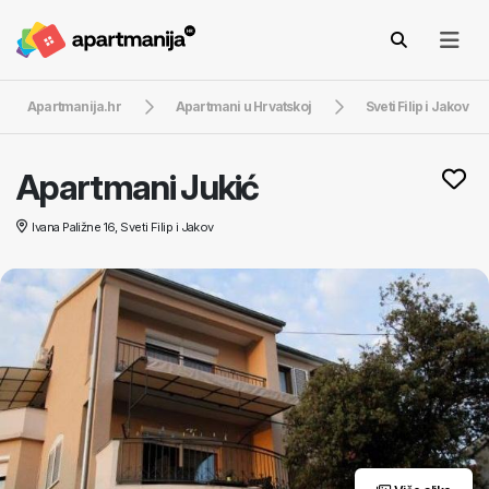
Apartmanija.hr
Apartmani u Hrvatskoj
Sveti Filip i Jakov
Apartmani Jukić
Ivana Paližne 16, Sveti Filip i Jakov