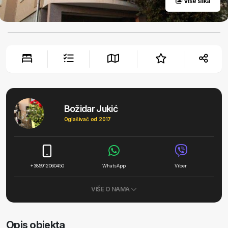
Više slika
Božidar Jukić
Oglašivač od 2017
+385912060450
WhatsApp
Viber
VIŠE O NAMA
Opis objekta