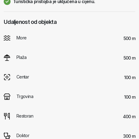
Turistička pristojba je uključena u cijenu.
Udaljenost od objekta
More
500 m
Plaža
500 m
Centar
100 m
Trgovina
100 m
Restoran
400 m
Doktor
300 m