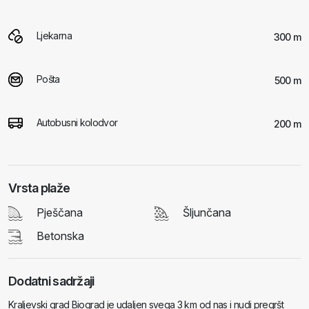
Ljekarna
300 m
Pošta
500 m
Autobusni kolodvor
200 m
Vrsta plaže
Pješčana
Šljunčana
Betonska
Dodatni sadržaji
Kraljevski grad Biograd je udaljen svega 3 km od nas i nudi pregršt