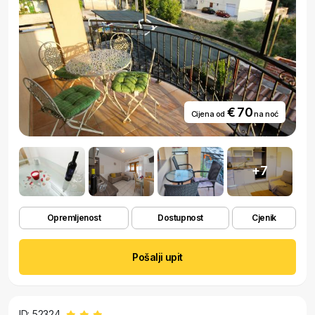
€ 70
Cijena od
na noć
+7
Opremljenost
Dostupnost
Cjenik
Pošalji upit
ID: 52324