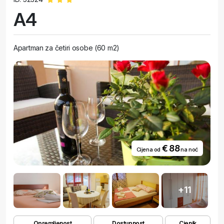
A4
Apartman za četiri osobe (60 m2)
€ 88
Cijena od
na noć
+11
Opremljenost
Dostupnost
Cjenik