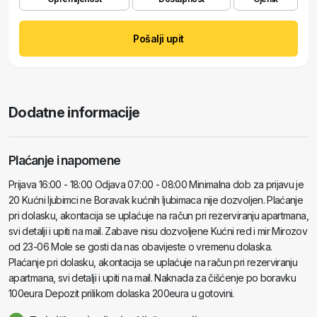
Pošalji upit
Dodatne informacije
Plaćanje i napomene
Prijava 16:00 - 18:00 Odjava 07:00 - 08:00 Minimalna dob za prijavu je
20 Kućni ljubimci ne Boravak kućnih ljubimaca nije dozvoljen. Plaćanje
pri dolasku, akontacija se uplaćuje na račun pri rezerviranju apartmana,
svi detalji i upiti na mail. Zabave nisu dozvoljene Kućni red i mir Mirozov
od 23-06 Mole se gosti da nas obavijeste o vremenu dolaska.
Plaćanje pri dolasku, akontacija se uplaćuje na račun pri rezerviranju
apartmana, svi detalji i upiti na mail. Naknada za čišćenje po boravku
100eura Depozit prilikom dolaska 200eura u gotovini.