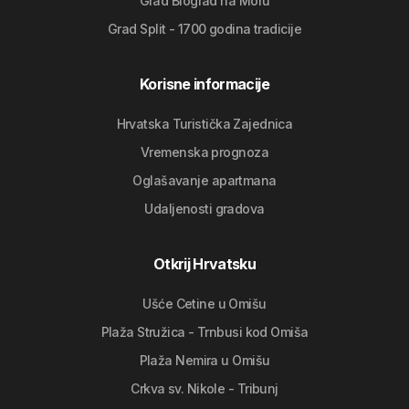
Grad Biograd na Moru
Grad Split - 1700 godina tradicije
Korisne informacije
Hrvatska Turistička Zajednica
Vremenska prognoza
Oglašavanje apartmana
Udaljenosti gradova
Otkrij Hrvatsku
Ušće Cetine u Omišu
Plaža Stružica - Trnbusi kod Omiša
Plaža Nemira u Omišu
Crkva sv. Nikole - Tribunj