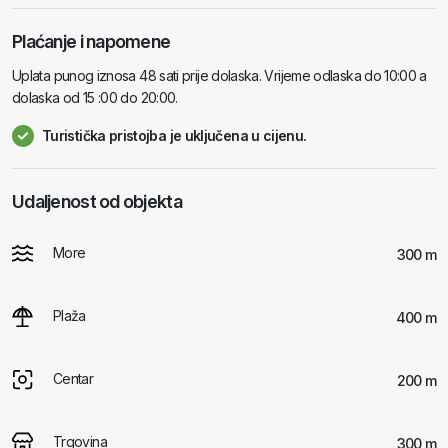
Plaćanje i napomene
Uplata punog iznosa 48 sati prije dolaska. Vrijeme odlaska do 10:00 a
dolaska od 15 :00 do 20:00.
Turistička pristojba je uključena u cijenu.
Udaljenost od objekta
More
300 m
Plaža
400 m
Centar
200 m
Trgovina
300 m