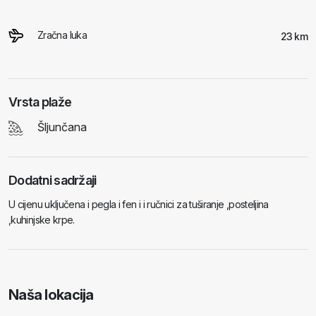
Zračna luka
23 km
Vrsta plaže
Šljunčana
Dodatni sadržaji
U cijenu uključena i pegla i fen i i ručnici za tuširanje ,posteljina
,kuhinjske krpe.
Naša lokacija