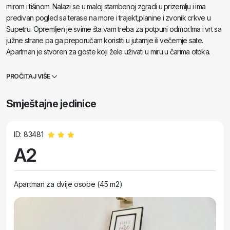
mirom i tišinom. Nalazi se u maloj stambenoj zgradi u prizemlju i ima
predivan pogled sa terase na more i trajekt,planine i zvonik crkve u
Supetru. Opremljen je svime šta vam treba za potpuni odmor.Ima i vrt sa
južne strane pa ga preporučam koristiti u jutarnje ili večernje sate.
Apartman je stvoren za goste koji žele uživati u miru u čarima otoka.
Važna napomena: parking postoji ispred zgrade ali nije rezerviran .
Kućni ljubimci nisu dozvoljeni. Pušenje nije dozvoljeno.
PROČITAJ VIŠE
Smještajne jedinice
ID: 83481
A2
Apartman za dvije osobe (45 m2)