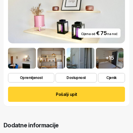
€ 75
Cijena od
na noć
+15
Opremljenost
Dostupnost
Cjenik
Pošalji upit
Dodatne informacije