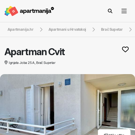
Apartmanija.hr
Apartmani u Hrvatskoj
Brač Supetar
Apartman Cvit
Ignjata Joba 25 A, Brač Supetar