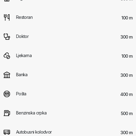
Restoran
100 m
Doktor
300 m
Ljekarna
100 m
Banka
300 m
Pošta
400 m
Benzinska crpka
500 m
Autobusni kolodvor
300 m