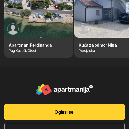
Apartmani Ferdinanda
Kuća za odmor Nina
Pag Kustići, Otoci
Peroj, Istra
Oglasi se!