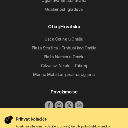
Oglašavanje apartmana
Udaljenosti gradova
Otkrij Hrvatsku
Ušće Cetine u Omišu
Plaža Stružica - Trnbusi kod Omiša
Plaža Nemira u Omišu
Crkva sv. Nikole - Tribunj
Marina Mala Lamjana na Ugljanu
Povežimo se
Prihvati kolačiće
Apartmanija.hr koristi kolačiće (cookies) kako bi poboljšali korisničko