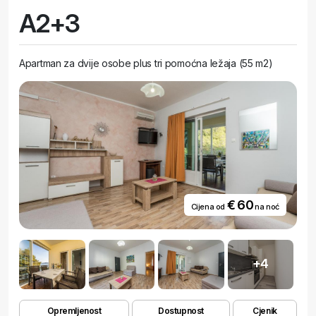
A2+3
Apartman za dvije osobe plus tri pomoćna ležaja (55 m2)
€ 60
Cijena od
na noć
+4
Opremljenost
Dostupnost
Cjenik