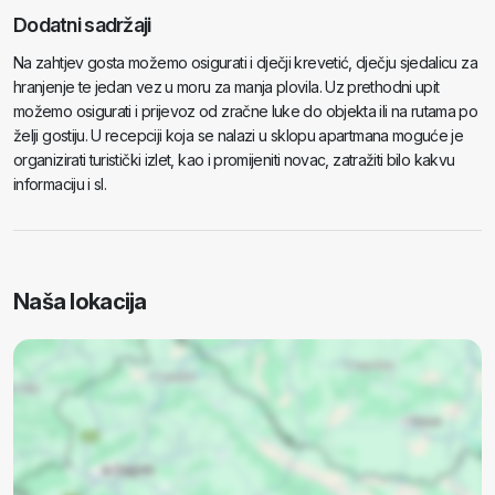
Dodatni sadržaji
Na zahtjev gosta možemo osigurati i dječji krevetić, dječju sjedalicu za
hranjenje te jedan vez u moru za manja plovila. Uz prethodni upit
možemo osigurati i prijevoz od zračne luke do objekta ili na rutama po
želji gostiju. U recepciji koja se nalazi u sklopu apartmana moguće je
organizirati turistički izlet, kao i promijeniti novac, zatražiti bilo kakvu
informaciju i sl.
Naša lokacija