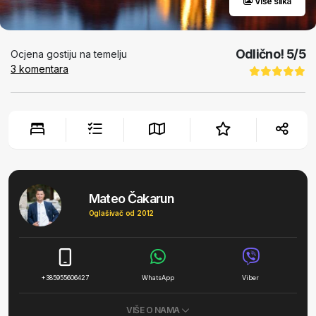
Više slika
Odlično!
5
/5
Ocjena gostiju na temelju
3
komentara
Mateo Čakarun
Oglašivač od 2012
+385955606427
WhatsApp
Viber
VIŠE O NAMA