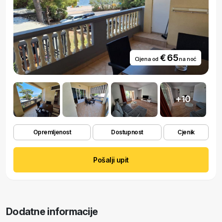
€ 65
Cijena od
na noć
+10
Opremljenost
Dostupnost
Cjenik
Pošalji upit
Dodatne informacije