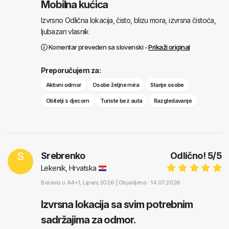
Mobilna kućica
Izvrsno Odlična lokacija, čisto, blizu mora, izvrsna čistoća,
ljubazan vlasnik
Komentar preveden sa slovenski -
Prikaži original
Preporučujem za:
Aktivni odmor
Osobe željne mira
Starije osobe
Obitelji s djecom
Turiste bez auta
Razgledavanje
S
Srebrenko
Odlično!
5
/
5
Lekenik, Hrvatska
Boravio u
A4+1
, Lipanj 2026 |
Objavljeno : 14.07.2026
Izvrsna lokacija sa svim potrebnim
sadržajima za odmor.