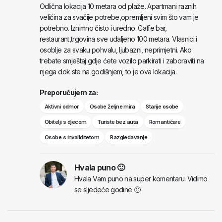
Odlična lokacija 10 metara od plaže. Apartmani raznih
veličina za svačije potrebe,opremljeni svim što vam je
potrebno. Iznimno čisto i uredno. Caffe bar,
restaurant,trgovina sve udaljeno 100 metara. Vlasnici i
osoblje za svaku pohvalu, ljubazni, neprimjetni. Ako
trebate smještaj gdje ćete vozilo parkirati i zaboraviti na
njega dok ste na godišnjem, to je ova lokacija.
Preporučujem za:
Aktivni odmor
Osobe željne mira
Starije osobe
Obitelji s djecom
Turiste bez auta
Romantičare
Osobe s invaliditetom
Razgledavanje
Hvala puno 🙂
Hvala Vam puno na super komentaru. Vidimo
se sljedeće godine 🙂