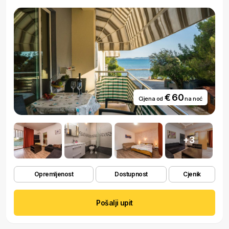
€ 60
Cijena od
na noć
+3
Opremljenost
Dostupnost
Cjenik
Pošalji upit