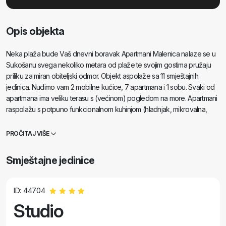
Opis objekta
Neka plaža bude Vaš dnevni boravak Apartmani Malenica nalaze se u
Sukošanu svega nekoliko metara od plaže te svojim gostima pružaju
priliku za miran obiteljski odmor. Objekt aspolaže sa 11 smještajnih
jedinica. Nudimo vam 2 mobilne kućice, 7 apartmana i 1 sobu. Svaki od
apartmana ima veliku terasu s (većinom) pogledom na more. Apartmani
raspolažu s potpuno funkcionalnom kuhinjom (hladnjak, mikrovalna,
štednjak, posuđe..), LCD satelitskom televizijom, klima uređajem, wc-
om, velikim bračnim krevetima, Za svaki apartman ili sobu osiguran je
PROČITAJ VIŠE
parking kao i WI-FI internet. U blizini apartmana nalaze se trgovina,
restoran, beach bar, dječja igrališta, fast food... Recepcija koja se nalazi
Smještajne jedinice
u sklopu apartmana otvorena je cijeli dan, te u njoj možete zatražiti
informacije koje Vas zanimaju kao i promijeniti novac, dogovoriti izlet i sl.
ID: 44704
Studio