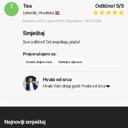
T
Tea
Odlično!
5
/
5
Lekenik, Hrvatska
Boravio u
A3+2
, Lipanj 2026 |
Objavljeno : 14.07.2026
Smještaj
Sve odlično!! Od smještaja, plaže!
Preporučujem za:
Osobe željne mira
Obitelji s djecom
Hvala od srca
Hvala Vam dragi gosti. Hvala od srca ❤️
Najnoviji smještaj