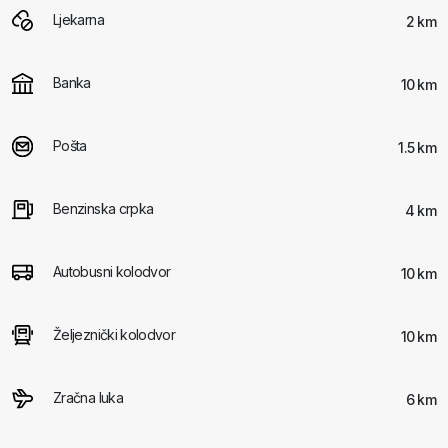
Ljekarna
2 km
Banka
10 km
Pošta
1.5 km
Benzinska crpka
4 km
Autobusni kolodvor
10 km
Željeznički kolodvor
10 km
Zračna luka
6 km