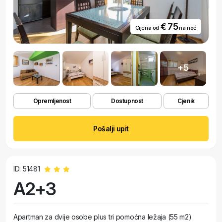
€ 75
Cijena od
na noć
+5
Opremljenost
Dostupnost
Cjenik
Pošalji upit
ID: 51481
A2+3
Apartman za dvije osobe plus tri pomoćna ležaja (55 m2)