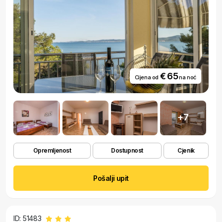
€ 65
Cijena od
na noć
+7
Opremljenost
Dostupnost
Cjenik
Pošalji upit
ID: 51483