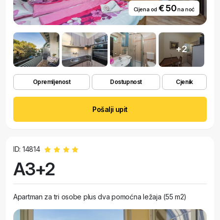
€ 50
Cijena od
na noć
+2
Opremljenost
Dostupnost
Cjenik
Pošalji upit
ID: 14814
A3+2
Apartman za tri osobe plus dva pomoćna ležaja (55 m2)