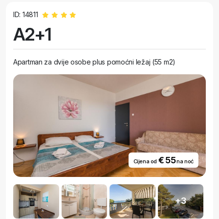
ID: 14811
A2+1
Apartman za dvije osobe plus pomoćni ležaj (55 m2)
€ 55
Cijena od
na noć
+3