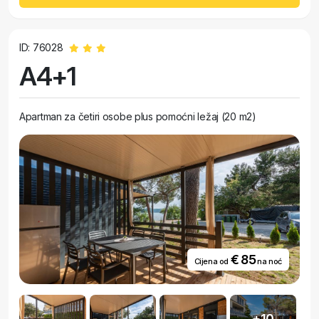
ID: 76028
A4+1
Apartman za četiri osobe plus pomoćni ležaj (20 m2)
€ 85
Cijena od
na noć
+10