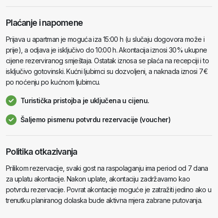
Plaćanje i napomene
Prijava u apartman je moguća iza 15:00 h (u slučaju dogovora može i
prije), a odjava je isključivo do 10:00 h. Akontacija iznosi 30% ukupne
cijene rezerviranog smještaja. Ostatak iznosa se plaća na recepciji i to
isključivo gotovinski. Kućni ljubimci su dozvoljeni, a naknada iznosi 7€
po noćenju po kućnom ljubimcu.
Turistička pristojba je uključena u cijenu.
Šaljemo pismenu potvrdu rezervacije (voucher)
Politika otkazivanja
Prilikom rezervacije, svaki gost na raspolaganju ima period od 7 dana
za uplatu akontacije. Nakon uplate, akontaciju zadržavamo kao
potvrdu rezervacije. Povrat akontacije moguće je zatražiti jedino ako u
trenutku planiranog dolaska bude aktivna mjera zabrane putovanja.