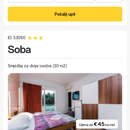
Pošalji upit
ID: 53060
Soba
Smještaj za dvije osobe (30 m2)
€ 45
Cijena od
na noć