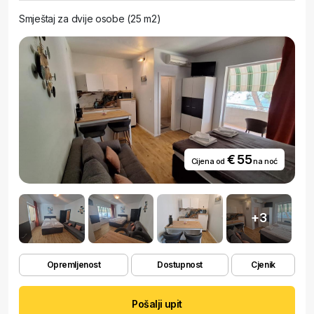
Smještaj za dvije osobe (25 m2)
€ 55
Cijena od
na noć
+3
Opremljenost
Dostupnost
Cjenik
Pošalji upit