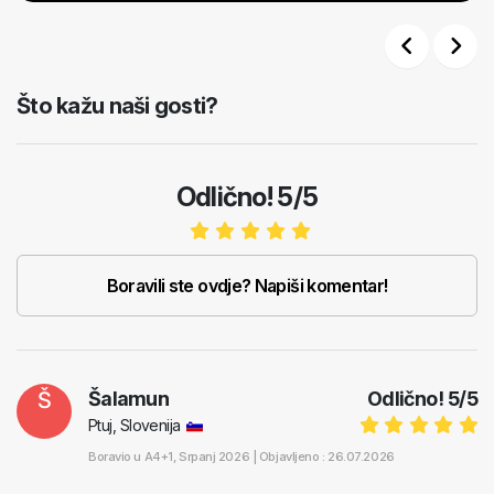
Previous
Next
Što kažu naši gosti?
Odlično! 5/5
Boravili ste ovdje? Napiši komentar!
Š
Šalamun
Odlično!
5
/
5
Ptuj, Slovenija
Boravio u
A4+1
, Srpanj 2026 |
Objavljeno : 26.07.2026