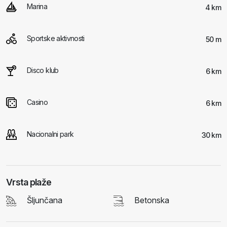
Marina
4 km
Sportske aktivnosti
50 m
Disco klub
6 km
Casino
6 km
Nacionalni park
30 km
Vrsta plaže
Šljunčana
Betonska