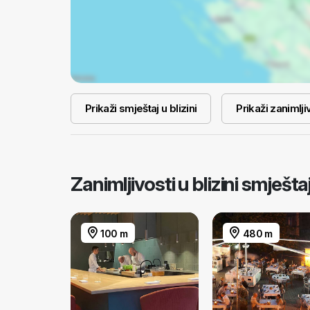
Prikaži smještaj u blizini
Prikaži zanimljiv
Zanimljivosti u blizini smješ
100 m
480 m