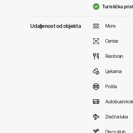
Turistička pris
Udaljenost od objekta
More
Centar
Restoran
Ljekarna
Pošta
Autobusni kol
Zračna luka
Disco klub