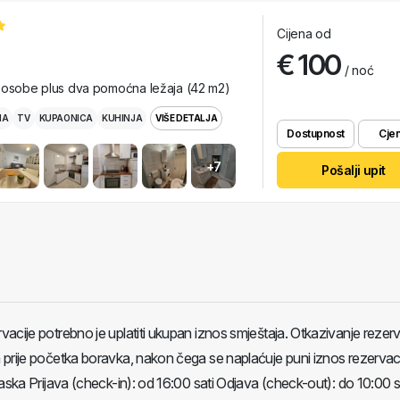
Cijena od
€ 100
/ noć
 osobe plus dva pomoćna ležaja (42 m2)
MA
TV
KUPAONICA
KUHINJA
VIŠE DETALJA
Dostupnost
Cjen
+7
Pošalji upit
acije potrebno je uplatiti ukupan iznos smještaja. Otkazivanje rezerva
prije početka boravka, nakon čega se naplaćuje puni iznos rezervaci
aska Prijava (check-in): od 16:00 sati Odjava (check-out): do 10:00 s