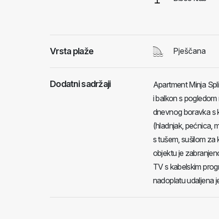
Vrsta plaže
Pješčana
Dodatni sadržaji
Apartment Minja Spli
i balkon s pogledom 
dnevnog boravka s k
(hladnjak, pećnica, m
s tušem, sušilom za k
objektu je zabranjeno
TV s kabelskim prog
nadoplatu udaljena j