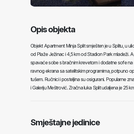
Opis objekta
Objekt Apartment Minja Split smješten je u Splitu, u uli
od Plaže Ježinac i 4,5 km od Stadion Park mladeži. Ap
spavaće sobe s bračnim krevetom i dodatne sofe na 
ravnog ekrana sa satelitskim programima, potpuno opre
tušem. Ručnici i posteljina su osigurani. Popularne zna
i Galeriju Meštrović. Zračna luka Split udaljena je 25 km
Smještajne jedinice