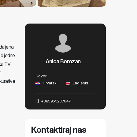
udaljena
od jedne
Anica Borozan
azi TV
s
Govori:
kurative
Hrvatski
Engleski
+385955237647
Kontaktiraj nas