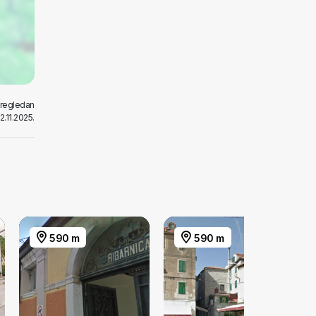
pregledan
2.11.2025.
590 m
590 m