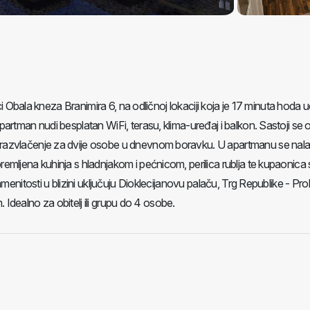
ci Obala kneza Branimira 6, na odličnoj lokaciji koja je 17 minuta hoda 
artman nudi besplatan WiFi, terasu, klima-uređaj i balkon. Sastoji se 
razvlačenje za dvije osobe u dnevnom boravku. U apartmanu se nal
mljena kuhinja s hladnjakom i pećnicom, perilica rublja te kupaonica 
menitosti u blizini uključuju Dioklecijanovu palaču, Trg Republike - Pro
. Idealno za obitelj ili grupu do 4 osobe.