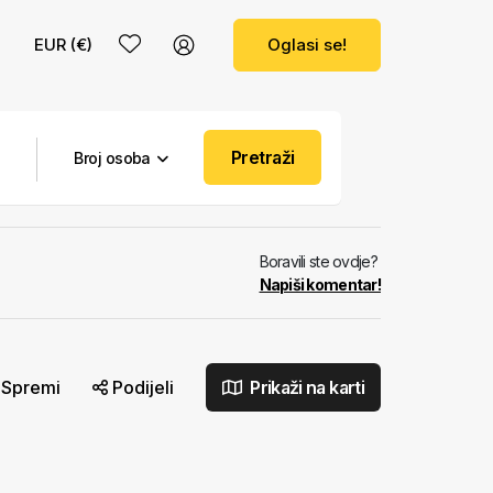
EUR (€)
Oglasi se!
Pretraži
Broj osoba
Boravili ste ovdje?
Napiši komentar!
Spremi
Podijeli
Prikaži na karti