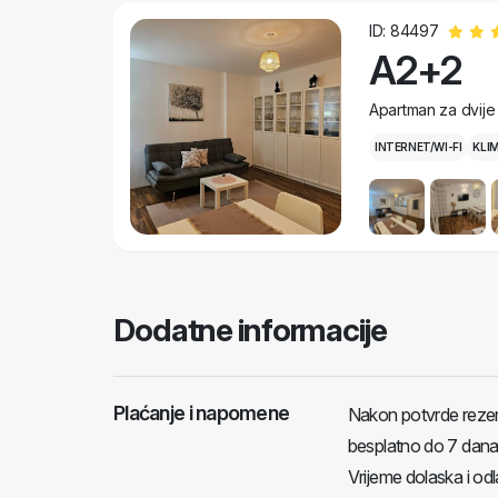
ID: 84497
A2+2
Apartman za dvije
INTERNET/WI-FI
KLI
Dodatne informacije
Plaćanje i napomene
Nakon potvrde rezerv
besplatno do 7 dana 
Vrijeme dolaska i odl