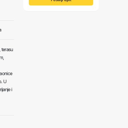
a
, terasu
om,
paonice
o. U
janje i