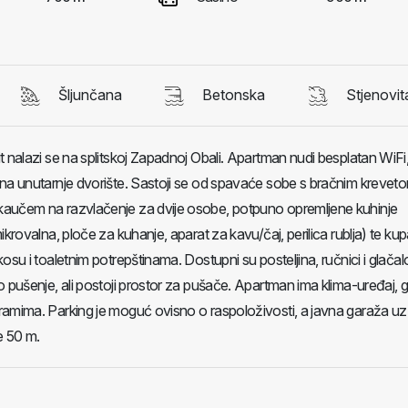
Šljunčana
Betonska
Stjenovit
t nalazi se na splitskoj Zapadnoj Obali. Apartman nudi besplatan WiFi
na unutarnje dvorište. Sastoji se od spavaće sobe s bračnim krevet
aučem na razvlačenje za dvije osobe, potpuno opremljene kuhinje
ikrovalna, ploče za kuhanje, aparat za kavu/čaj, perilica rublja) te ku
osu i toaletnim potrepštinama. Dostupni su posteljina, ručnici i glačal
 pušenje, ali postoji prostor za pušače. Apartman ima klima-uređaj, gri
ramima. Parking je moguć ovisno o raspoloživosti, a javna garaža uz
e 50 m.