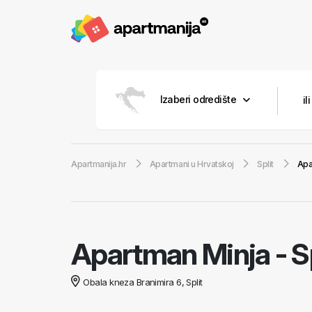
Izaberi odredište
Apartmanija.hr
Apartmani u Hrvatskoj
Split
Apa
Apartman Minja
-
Sp
Obala kneza Branimira 6, Split