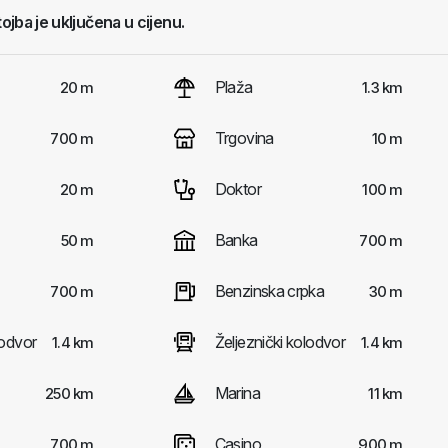
tojba je uključena u cijenu.
Plaža
20 m
1.3 km
Trgovina
700 m
10 m
Doktor
20 m
100 m
Banka
50 m
700 m
Benzinska crpka
700 m
30 m
odvor
Željeznički kolodvor
1.4 km
1.4 km
Marina
250 km
11 km
Casino
700 m
900 m