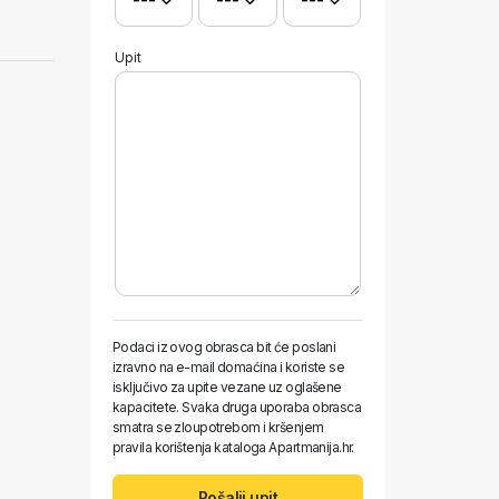
Upit
Podaci iz ovog obrasca bit će poslani
izravno na e-mail domaćina i koriste se
isključivo za upite vezane uz oglašene
kapacitete. Svaka druga uporaba obrasca
smatra se zloupotrebom i kršenjem
pravila korištenja kataloga Apartmanija.hr.
Pošalji upit