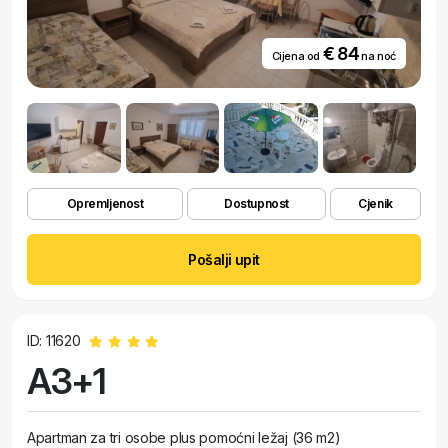
€ 84
Cijena od
na noć
Opremljenost
Dostupnost
Cjenik
Pošalji upit
ID: 11620
A3+1
Apartman za tri osobe plus pomoćni ležaj (36 m2)