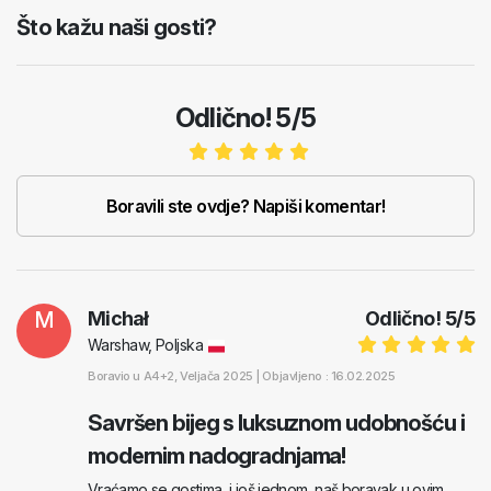
Što kažu naši gosti?
Odlično! 5/5
Boravili ste ovdje? Napiši komentar!
M
Michał
Odlično!
5
/
5
Warshaw, Poljska
Boravio u
A4+2
, Veljača 2025 |
Objavljeno : 16.02.2025
Savršen bijeg s luksuznom udobnošću i
modernim nadogradnjama!
Vraćamo se gostima, i još jednom, naš boravak u ovim