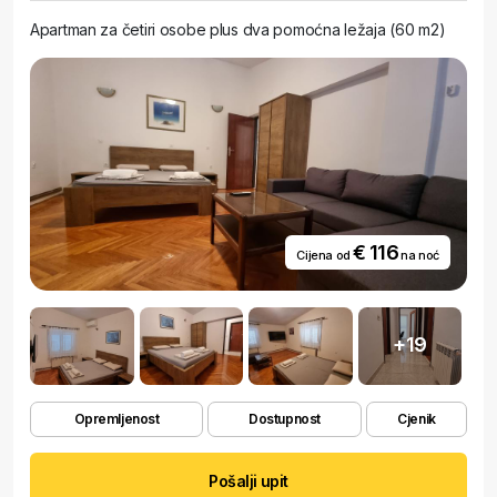
Apartman za četiri osobe plus dva pomoćna ležaja (60 m2)
€ 116
Cijena od
na noć
+19
Opremljenost
Dostupnost
Cjenik
Pošalji upit