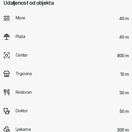
Udaljenost od objekta
More
40 m
Plaža
40 m
Centar
800 m
Trgovina
10 m
Restoran
30 m
Doktor
50 m
Ljekarna
300 m