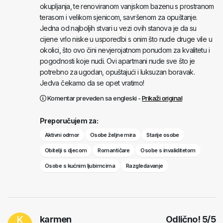
okupljanja, te renoviranom vanjskom bazenu s prostranom
terasom i velikom sjenicom, savršenom za opuštanje.
Jedna od najboljih stvari u vezi ovih stanova je da su
cijene vrlo niske u usporedbi s onim što nude druge vile u
okolici, što ovo čini nevjerojatnom ponudom za kvalitetu i
pogodnosti koje nudi. Ovi apartmani nude sve što je
potrebno za ugodan, opuštajući i luksuzan boravak.
Jedva čekamo da se opet vratimo!
Komentar preveden sa engleski -
Prikaži original
Preporučujem za:
Aktivni odmor
Osobe željne mira
Starije osobe
Obitelji s djecom
Romantičare
Osobe s invaliditetom
Osobe s kućnim ljubimcima
Razgledavanje
K
karmen
Odlično!
5
/
5