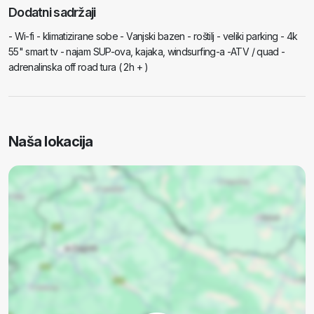
Dodatni sadržaji
- Wi-fi - klimatizirane sobe - Vanjski bazen - roštilj - veliki parking - 4k
55" smart tv - najam SUP-ova, kajaka, windsurfing-a -ATV / quad -
adrenalinska off road tura ( 2h + )
Naša lokacija