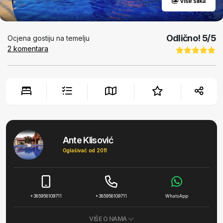
Više slika
Odlično!
5
/5
Ocjena gostiju na temelju
2
komentara
Ante Klisović
Oglašivač od 2011
+385958109711
+385958109711
WhatsApp
VIŠE O NAMA