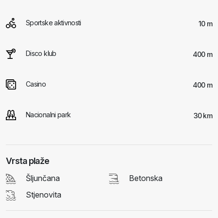
Sportske aktivnosti
10 m
Disco klub
400 m
Casino
400 m
Nacionalni park
30 km
Vrsta plaže
Šljunčana
Betonska
Stjenovita