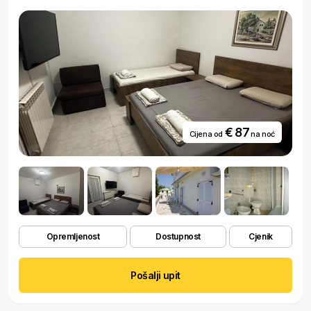
€ 87
Cijena od
na noć
Opremljenost
Dostupnost
Cjenik
Pošalji upit