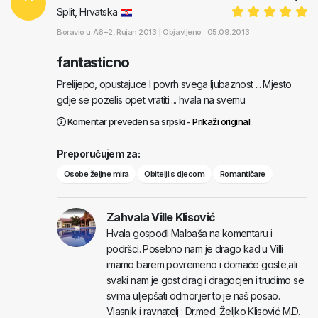
Split, Hrvatska
Boravio u
A6+2
, Rujan 2013 |
Objavljeno : 05.09.2013
fantasticno
Prelijepo, opustajuce I povrh svega ljubaznost ... Mjesto
gdje se pozelis opet vratiti ... hvala na svemu
Komentar preveden sa srpski -
Prikaži original
Preporučujem za:
Osobe željne mira
Obitelji s djecom
Romantičare
Zahvala Ville Klisović
Hvala gospođi Malbaša na komentaru i
podršci. Posebno nam je drago kad u Villi
imamo barem povremeno i domaće goste,ali
svaki nam je gost drag i dragocjen i trudimo se
svima uljepšati odmor,jer to je naš posao.
Vlasnik i ravnatelj : Dr.med. Željko Klisović M.D.