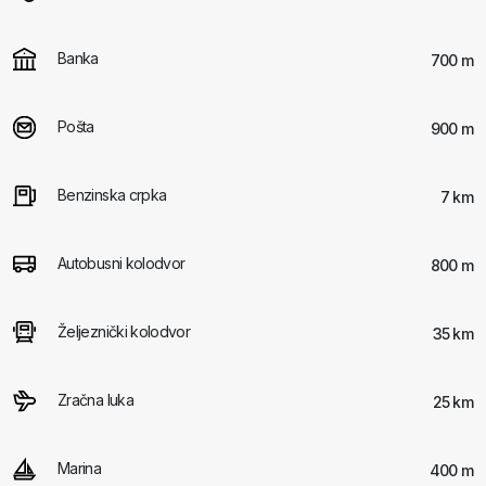
Banka
700 m
Pošta
900 m
Benzinska crpka
7 km
Autobusni kolodvor
800 m
Željeznički kolodvor
35 km
Zračna luka
25 km
Marina
400 m