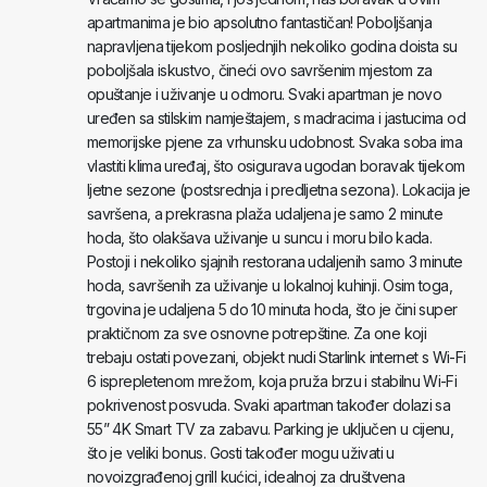
apartmanima je bio apsolutno fantastičan! Poboljšanja
napravljena tijekom posljednjih nekoliko godina doista su
poboljšala iskustvo, čineći ovo savršenim mjestom za
opuštanje i uživanje u odmoru. Svaki apartman je novo
uređen sa stilskim namještajem, s madracima i jastucima od
memorijske pjene za vrhunsku udobnost. Svaka soba ima
vlastiti klima uređaj, što osigurava ugodan boravak tijekom
ljetne sezone (postsrednja i predljetna sezona). Lokacija je
savršena, a prekrasna plaža udaljena je samo 2 minute
hoda, što olakšava uživanje u suncu i moru bilo kada.
Postoji i nekoliko sjajnih restorana udaljenih samo 3 minute
hoda, savršenih za uživanje u lokalnoj kuhinji. Osim toga,
trgovina je udaljena 5 do 10 minuta hoda, što je čini super
praktičnom za sve osnovne potrepštine. Za one koji
trebaju ostati povezani, objekt nudi Starlink internet s Wi-Fi
6 isprepletenom mrežom, koja pruža brzu i stabilnu Wi-Fi
pokrivenost posvuda. Svaki apartman također dolazi sa
55” 4K Smart TV za zabavu. Parking je uključen u cijenu,
što je veliki bonus. Gosti također mogu uživati u
novoizgrađenoj grill kućici, idealnoj za društvena