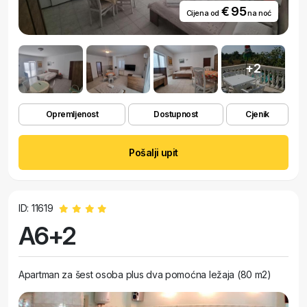
€ 95
Cijena od
na noć
+2
Opremljenost
Dostupnost
Cjenik
Pošalji upit
ID: 11619
A6+2
Apartman za šest osoba plus dva pomoćna ležaja (80 m2)