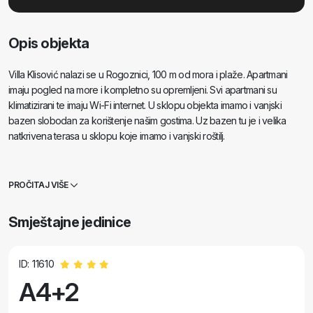
Opis objekta
Villa Klisović nalazi se u Rogoznici, 100 m od mora i plaže. Apartmani
imaju pogled na more i kompletno su opremljeni. Svi apartmani su
klimatizirani te imaju Wi-Fi internet. U sklopu objekta imamo i vanjski
bazen slobodan za korištenje našim gostima. Uz bazen tu je i velika
natkrivena terasa u sklopu koje imamo i vanjski roštilj.
PROČITAJ VIŠE
Smještajne jedinice
ID: 11610
A4+2