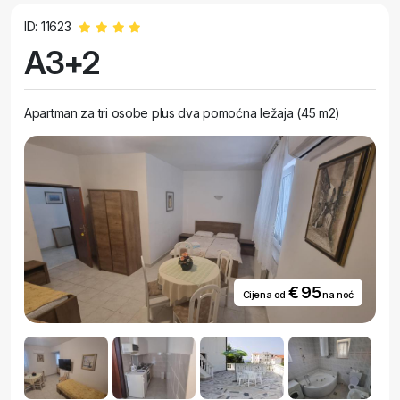
ID: 11623
A3+2
Apartman za tri osobe plus dva pomoćna ležaja (45 m2)
€ 95
Cijena od
na noć