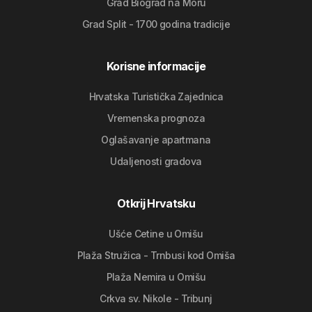
Grad Biograd na Moru
Grad Split - 1700 godina tradicije
Korisne informacije
Hrvatska Turistička Zajednica
Vremenska prognoza
Oglašavanje apartmana
Udaljenosti gradova
Otkrij Hrvatsku
Ušće Cetine u Omišu
Plaža Stružica - Trnbusi kod Omiša
Plaža Nemira u Omišu
Crkva sv. Nikole - Tribunj