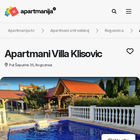
Apartmanija.hr
Apartmani u Hrvatskoj
Rogoznica
Apartmani Villa Klisovic
Put Šepurine 35, Rogoznica