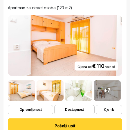
Apartman za devet osoba (120 m2)
€ 110
Cijena od
na noć
+7
Opremljenost
Dostupnost
Cjenik
Pošalji upit