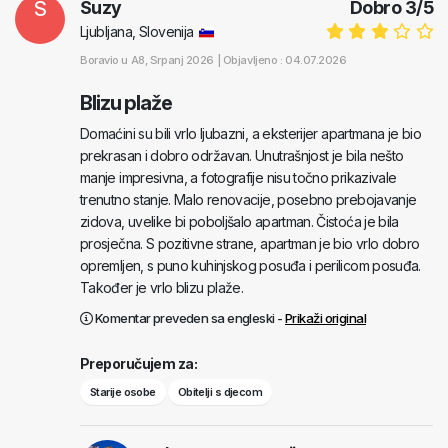
S
Suzy
Dobro
3
/
5
Ljubljana, Slovenija
Boravio u
A8
, Srpanj 2026 |
Objavljeno : 04.07.2026
Blizu plaže
Domaćini su bili vrlo ljubazni, a eksterijer apartmana je bio
prekrasan i dobro održavan. Unutrašnjost je bila nešto
manje impresivna, a fotografije nisu točno prikazivale
trenutno stanje. Malo renovacije, posebno prebojavanje
zidova, uvelike bi poboljšalo apartman. Čistoća je bila
prosječna. S pozitivne strane, apartman je bio vrlo dobro
opremljen, s puno kuhinjskog posuđa i perilicom posuđa.
Također je vrlo blizu plaže.
Komentar preveden sa engleski -
Prikaži original
Preporučujem za:
Starije osobe
Obitelji s djecom