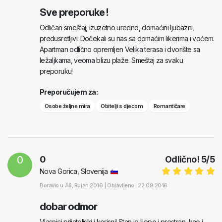
Sve preporuke !
Odličan smeštaj, izuzetno uredno, domaćini ljubazni,
predusretljivi. Dočekali su nas sa domaćim likerima i voćem.
Apartman odlično opremljen Velika terasa i dvorište sa
ležaljkama, veoma blizu plaže. Smeštaj za svaku
preporuku!
Preporučujem za:
Osobe željne mira
Obitelji s djecom
Romantičare
0
0
Odlično!
5
/
5
Nova Gorica, Slovenija
Boravio u
A8
, Rujan 2016 |
Objavljeno : 22.09.2016
dobar odmor
Vlasnici prijateljski i korisni! Stan je lijepo i prostran, kao i