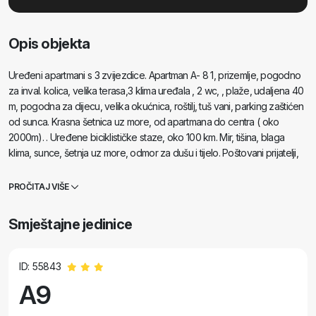
Opis objekta
Uređeni apartmani s 3 zvijezdice. Apartman A- 8 1, prizemlje, pogodno
za inval. kolica, velika terasa,3 klima uređala , 2 wc, , plaže, udaljena 40
m, pogodna za dijecu, velika okućnica, roštilj, tuš vani, parking zaštićen
od sunca. Krasna šetnica uz more, od apartmana do centra ( oko
2000m). . Uređene biciklističke staze, oko 100 km. Mir, tišina, blaga
klima, sunce, šetnja uz more, odmor za dušu i tijelo. Poštovani prijatelji,
mi smo najbliže toplo more, dobro nam došli! Apartman A9, 1 kat, veliki
balkon, krasan pogled na more, 2 manja balkona, 3 klimatizacije, 3 wc,
PROČITAJ VIŠE
grill, parking. Veselo nam došli!
Smještajne jedinice
ID: 55843
A9