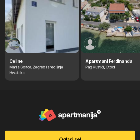
Celine
Apartmani Ferdinanda
Marija Gorica, Zagreb i središnja
Pag Kustići, Otoci
Hrvatska
Oglasi se!