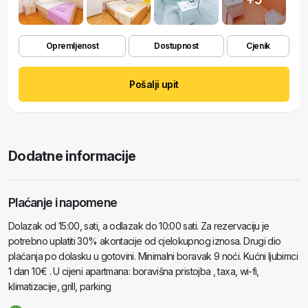
Opremljenost
Dostupnost
Cjenik
Pošalji upit
Dodatne informacije
Plaćanje i napomene
Dolazak od 15:00, sati, a odlazak do 10:00 sati. Za rezervaciju je
potrebno uplatiti 30% akontacije od cjelokupnog iznosa. Drugi dio
plaćanja po dolasku u gotovini. Minimalni boravak 9 noći. Kućni ljubimci
1 dan 10€ . U cijeni apartmana: boravišna pristojba , taxa, wi-fi,
klimatizacije, grill, parking