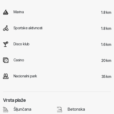
Marina
1.8 km
Sportske aktivnosti
1.8 km
Disco klub
1.6 km
Casino
20 km
Nacionalni park
35 km
Vrsta plaže
Šljunčana
Betonska