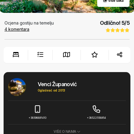
Više slika
Odlično!
5
/5
Ocjena gostiju na temelju
4
komentara
Venci Županović
Oglašivač od 2013
+38598891410
+38522558954
VIŠE O NAMA