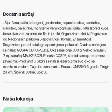
Dodatni sadržaji
. Šljunčana plaža, tobogani, garderobe, najam brodica, sandolina,
sladoled, palačinke/. Korištenje vanjskog tuša i grilla u vrtu. Ispred kuće
besplatan vez za brod do 5m ili jet-ski. Organizirani izleti iz Rogoznice
do Nacionalnih parkova Slapovi Krke i Kornati. Znamenitosti
Rogoznice, pored ostalog napominjemo: poluotok Gradina na kojem
se nalazi GOSPA OD KAPELICE. Ukazanje prije 300 g. Veliko svavlje u
7. mj. Ispračaj MAJKE BOŽIJE, naše GOSPE, s brodicama preko mora i
plivačima, Predivno! U blizini se nalazi jezero Zmajevo oko sa
morskom vodom. Tu je i krasna marina Frapa. . UNESKO 3 grada: Trogir
24 km, Šibenik 33 km, Split 50
Naša lokacija