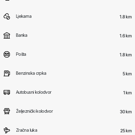
Ljekarna
1.8 km
Banka
1.6 km
Pošta
1.8 km
Benzinska crpka
5 km
Autobusni kolodvor
1 km
Željeznički kolodvor
30 km
Zračna luka
25 km