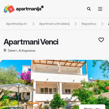
Apartmanija.hr
Apartmani u Hrvatskoj
Rogoznica
Apartmani Venci
Čeline I , 31, Rogoznica