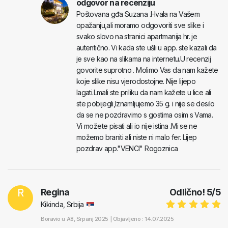
odgovor na recenziju
Poštovana gđa Suzana .Hvala na Vašem
opažanju,ali moramo odgovoriti sve slike i
svako slovo na stranici apartmanija hr. je
autentično. Vi kada ste ušli u app. ste kazali da
je sve kao na slikama na internetu.U recenzij
govorite suprotno . Molimo Vas da nam kažete
koje slike nisu vjerodostojne. Nije lijepo
lagati.Lmali ste priliku da nam kažete u lice ali
ste pobijegli,Iznamljujemo 35 g. i nije se desilo
da se ne pozdravimo s gostima osim s Vama.
Vi možete pisati ali io nije istina .Mi se ne
možemo braniti ali niste ni malo fer. Lijep
pozdrav app."VENCI" Rogoznica
R
Regina
Odlično!
5
/
5
Kikinda, Srbija
Boravio u
A8
, Srpanj 2025 |
Objavljeno : 14.07.2025