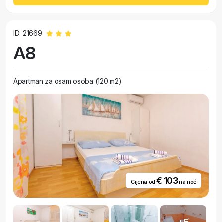
ID: 21669
A8
Apartman za osam osoba (120 m2)
€ 103
Cijena od
na noć
+5