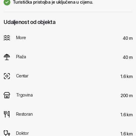
Turistička pristojba je uključena u cijenu.
Udaljenost od objekta
More
40 m
Plaža
40 m
Centar
1.6 km
Trgovina
200 m
Restoran
1.6 km
Doktor
1.6 km