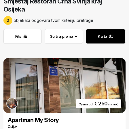
Smještaj Restoran Crna Svinja kraj
Osijeka
2
objekata odgovara tvom kriteriju pretrage
Filteri
Sortiraj prema
Karta
Ukloni filtere
Ukloni filtere
€ 250
Cijena od
na noć
Apartman My Story
Osijek