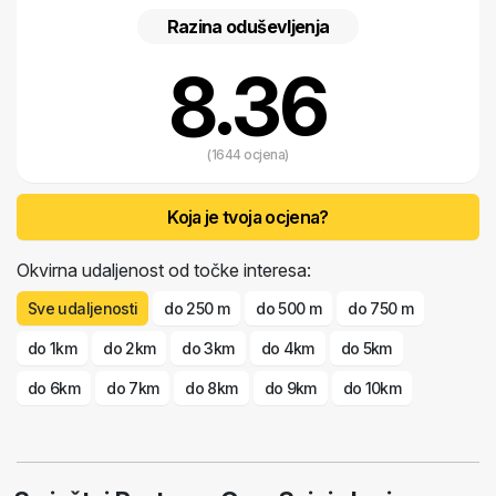
Razina oduševljenja
8.36
(1644 ocjena)
Koja je tvoja ocjena?
Okvirna udaljenost od točke interesa:
Sve udaljenosti
do 250 m
do 500 m
do 750 m
do 1km
do 2km
do 3km
do 4km
do 5km
do 6km
do 7km
do 8km
do 9km
do 10km