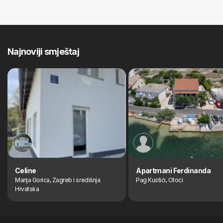
Najnoviji smještaj
Celine
Apartmani Ferdinanda
Marija Gorica, Zagreb i središnja
Pag Kustići, Otoci
Hrvatska