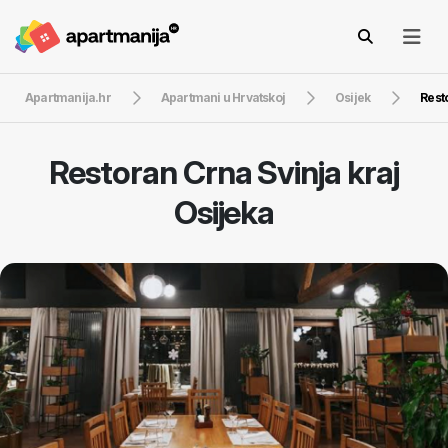
Apartmanija.hr
Apartmani u Hrvatskoj
Osijek
Rest
Restoran Crna Svinja kraj
Osijeka