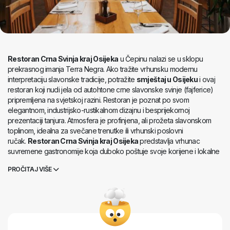
Restoran Crna Svinja kraj Osijeka
u Čepinu nalazi se u sklopu
prekrasnog imanja Terra Negra. Ako tražite vrhunsku modernu
interpretaciju slavonske tradicije, potražite
smještaj u Osijeku
i ovaj
restoran koji nudi jela od autohtone crne slavonske svinje (fajferice)
pripremljena na svjetskoj razini. Restoran je poznat po svom
elegantnom, industrijsko-rustikalnom dizajnu i besprijekornoj
prezentaciji tanjura. Atmosfera je profinjena, ali prožeta slavonskom
toplinom, idealna za svečane trenutke ili vrhunski poslovni
ručak.
Restoran Crna Svinja kraj Osijeka
predstavlja vrhunac
suvremene gastronomije koja duboko poštuje svoje korijene i lokalne
OPG-ove.
PROČITAJ VIŠE