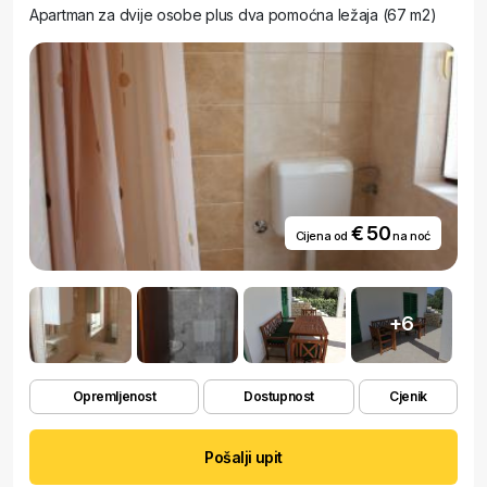
Apartman za dvije osobe plus dva pomoćna ležaja (67 m2)
€ 50
Cijena od
na noć
+6
Opremljenost
Dostupnost
Cjenik
Pošalji upit