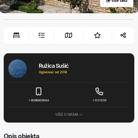
Više slika
Ružica Sušić
Oglašivač od 2014
+385989459444
+51214319
VIŠE O NAMA
Opis objekta