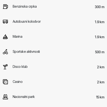
Benzinska crpka
300 m
Autobusni kolodvor
1.9 km
Marina
1.9 km
Sportske aktivnosti
500 m
Disco klub
2 km
Casino
2 km
Nacionalni park
15 km