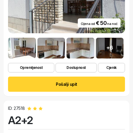
€ 50
Cijena od
na noć
+6
Opremljenost
Dostupnost
Cjenik
Pošalji upit
ID: 27518
A2+2