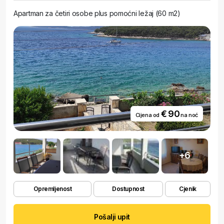
Apartman za četiri osobe plus pomoćni ležaj (60 m2)
€ 90
Cijena od
na noć
+6
Opremljenost
Dostupnost
Cjenik
Pošalji upit