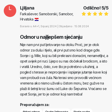
L
Ljiljana
Odlično!
5
/
5
Farkaševec Samoborski, Samobor,
Hrvatska
Boravio u
A4+1
, Srpanj 2024 |
Objavljeno : 15.08.2024
Odmor u najljepšem sjećanju
Nije nam prvi put ljetovanje na otoku Prvić, jer je otok
odmor za dušu i tijelo, ali prvi put smo kod drage gđe.
Sonje i g. Mile, koji su bili prekrasni domaćini, nenametljivi, a
opet uvijek pri ruci. Lijepo su nas dočekali brodicom, a isto
i vratili. Uredno, čisto, sve što je potrebno u kuhinji, a
pogled s terase je neprocjenjiv i ispijanje jutarnje kave koji
vam probudi sva čula. Na terasi smo provodili većinom
vremena ako nismo uživali u čistom moru, bez gužve na
plaži ili šetnji kroz šumu od Luke do Šepurina. Vraćamo se
opet Sonja, jer to je odmor koji nam treba!
Preporučujem za:
Aktivni odmor
Osobe željne mira
Starije osobe