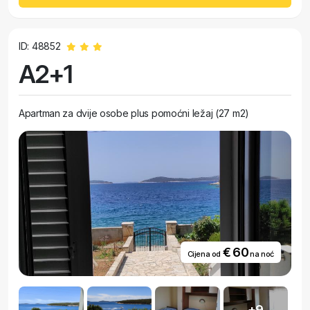
ID: 48852
A2+1
Apartman za dvije osobe plus pomoćni ležaj (27 m2)
€ 60
Cijena od
na noć
+9