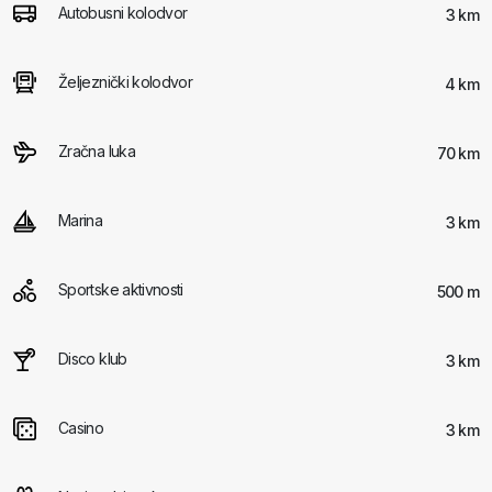
Autobusni kolodvor
3 km
Željeznički kolodvor
4 km
Zračna luka
70 km
Marina
3 km
Sportske aktivnosti
500 m
Disco klub
3 km
Casino
3 km