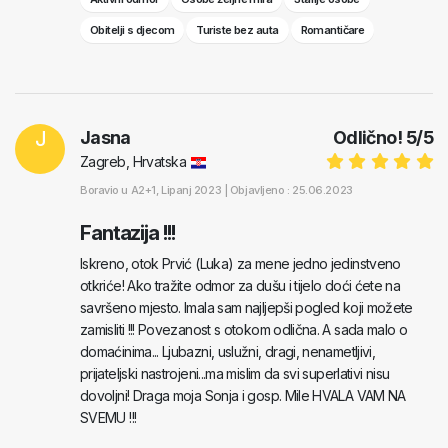
Obitelji s djecom
Turiste bez auta
Romantičare
J
Jasna
Odlično!
5
/
5
Zagreb, Hrvatska
Boravio u
A2+1
, Lipanj 2023 |
Objavljeno : 25.06.2023
Fantazija !!!
Iskreno, otok Prvić (Luka) za mene jedno jedinstveno
otkriće! Ako tražite odmor za dušu i tijelo doći ćete na
savršeno mjesto. Imala sam najljepši pogled koji možete
zamisliti !!! Povezanost s otokom odlična. A sada malo o
domaćinima... Ljubazni, uslužni, dragi, nenametljivi,
prijateljski nastrojeni...ma mislim da svi superlativi nisu
dovoljni! Draga moja Sonja i gosp. Mile HVALA VAM NA
SVEMU !!!