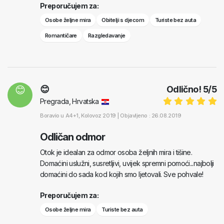
Preporučujem za:
Osobe željne mira
Obitelji s djecom
Turiste bez auta
Romantičare
Razgledavanje
😊
😊
Odlično!
5
/
5
Pregrada, Hrvatska
Boravio u
A4+1
, Kolovoz 2019 |
Objavljeno : 26.08.2019
Odličan odmor
Otok je idealan za odmor osoba željnih mira i tišine.
Domaćini uslužni, susretljivi, uvijek spremni pomoći...najbolji
domaćini do sada kod kojih smo ljetovali. Sve pohvale!
Preporučujem za:
Osobe željne mira
Turiste bez auta