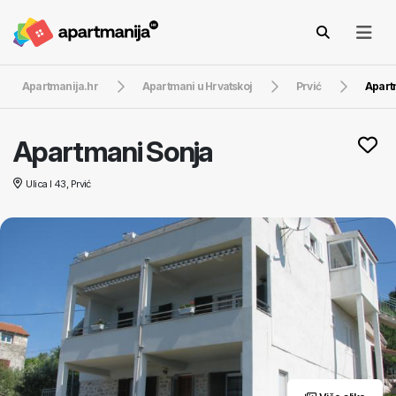
Apartmanija.hr
Apartmani u Hrvatskoj
Prvić
Apart
Apartmani Sonja
Ulica I 43, Prvić