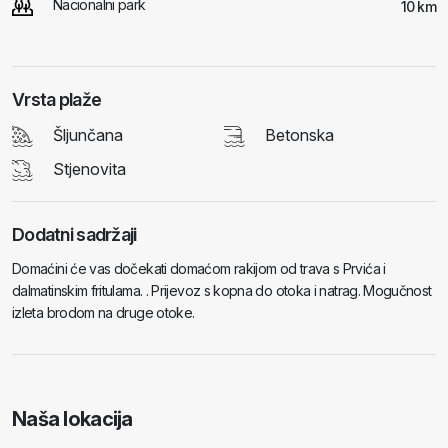
Nacionalni park
10 km
Vrsta plaže
Šljunčana
Betonska
Stjenovita
Dodatni sadržaji
Domaćini će vas dočekati domaćom rakijom od trava s Prvića i
dalmatinskim fritulama. . Prijevoz s kopna do otoka i natrag. Mogučnost
izleta brodom na druge otoke.
Naša lokacija