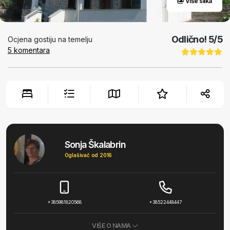
Više slika
Odlično!
5
/5
Ocjena gostiju na temelju
5
komentara
Sonja Škalabrin
Oglašivač od 2016
+385981820568
+38522448447
VIŠE O NAMA