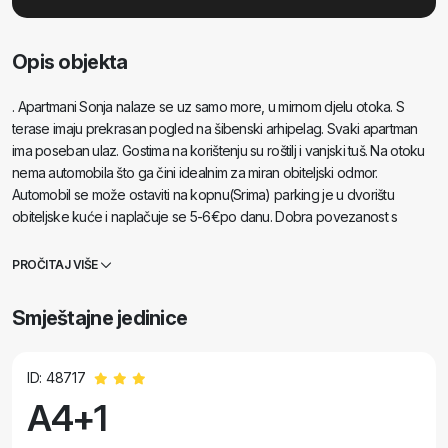
Opis objekta
. Apartmani Sonja nalaze se uz samo more, u mirnom djelu otoka. S
terase imaju prekrasan pogled na šibenski arhipelag. Svaki apartman
ima poseban ulaz. Gostima na korištenju su roštilj i vanjski tuš. Na otoku
nema automobila što ga čini idealnim za miran obiteljski odmor.
Automobil se može ostaviti na kopnu(Srima) parking je u dvorištu
obiteljske kuće i naplačuje se 5-6€po danu. Dobra povezanost s
kopnom Šibenik - Vodice redovnom linijom a Taxi boat vozi od 0-24
po potrebi.
PROČITAJ VIŠE
Smještajne jedinice
ID: 48717
A4+1