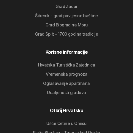
Grad Zadar
Šibenik - grad povijesne baštine
Grad Biograd na Moru
Grad Split - 1700 godina tradicije
Korisne informacije
Hrvatska Turistička Zajednica
Vremenska prognoza
Oglašavanje apartmana
Udaljenosti gradova
Otkrij Hrvatsku
Ušće Cetine u Omišu
Plaža Stružica - Trnbusi kod Omiša