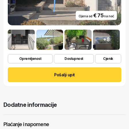
€ 75
Cijena od
na noć
+8
Opremljenost
Dostupnost
Cjenik
Pošalji upit
Dodatne informacije
Plaćanje i napomene