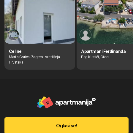
Celine
Apartmani Ferdinanda
Marija Gorica, Zagreb i središnja
Pag Kustići, Otoci
Hrvatska
Oglasi se!