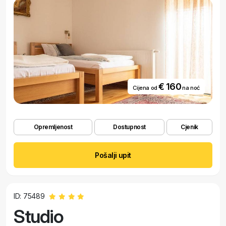
€ 160
Cijena od
na noć
Opremljenost
Dostupnost
Cjenik
Pošalji upit
ID: 75489
Studio