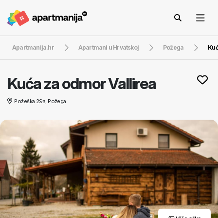
Apartmanija.hr
Apartmani u Hrvatskoj
Požega
Kuć
Kuća za odmor Vallirea
Požeška 29a, Požega