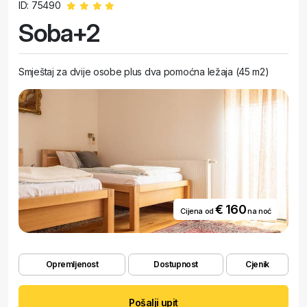
ID: 75490
Soba+2
Smještaj za dvije osobe plus dva pomoćna ležaja (45 m2)
€ 160
Cijena od
na noć
Opremljenost
Dostupnost
Cjenik
Pošalji upit