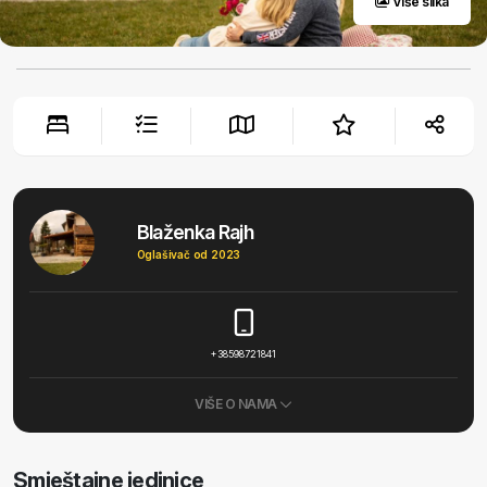
Više slika
Blaženka Rajh
Oglašivač od 2023
+38598721841
VIŠE O NAMA
Smještajne jedinice