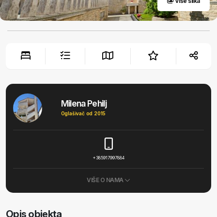
Više slika
Milena Pehilj
Oglašivač od 2015
+385917997884
VIŠE O NAMA
Opis objekta