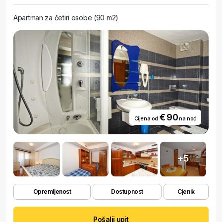
Apartman za četiri osobe (90 m2)
€ 90
Cijena od
na noć
+5
Opremljenost
Dostupnost
Cjenik
Pošalji upit