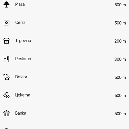
Plaža
500 m
Centar
500 m
Trgovina
200 m
Restoran
300 m
Doktor
500 m
Ljekarna
500 m
Banka
500 m