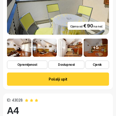
€ 90
Cijena od
na noć
+5
Opremljenost
Dostupnost
Cjenik
Pošalji upit
ID: 43028
A4