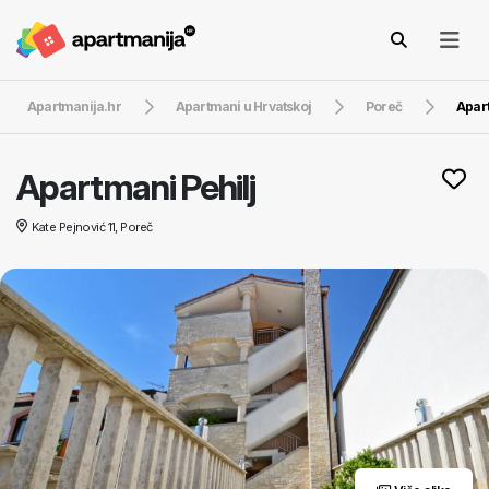
Apartmanija.hr
Apartmani u Hrvatskoj
Poreč
Apart
Apartmani Pehilj
Kate Pejnović 11, Poreč