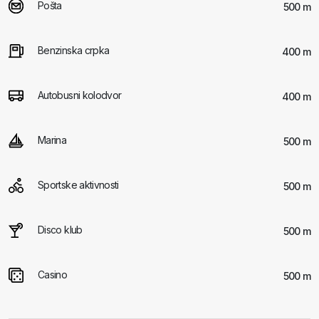
Pošta
500 m
Benzinska crpka
400 m
Autobusni kolodvor
400 m
Marina
500 m
Sportske aktivnosti
500 m
Disco klub
500 m
Casino
500 m