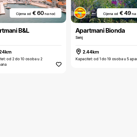
€ 60
€ 49
Cijena od
na noć
Cijena od
na
rtmani B&L
Apartmani Bionda
Senj
.24km
2.44km
tet: od 2 do 10 osoba u 2
Kapacitet: od 1 do 19 osoba u 5 ap
mana