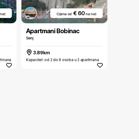
€ 60
 noć
Cijena od
na noć
Apartmani Bobinac
Senj
3.89km
artmana
Kapacitet: od 2 do 9 osoba u 2 apartmana