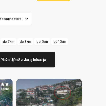
ži dodatne filtere
do 7km
do 8km
do 9km
do 10km
Plaža Ujča Sv. Juraj lokacija
 ocjena