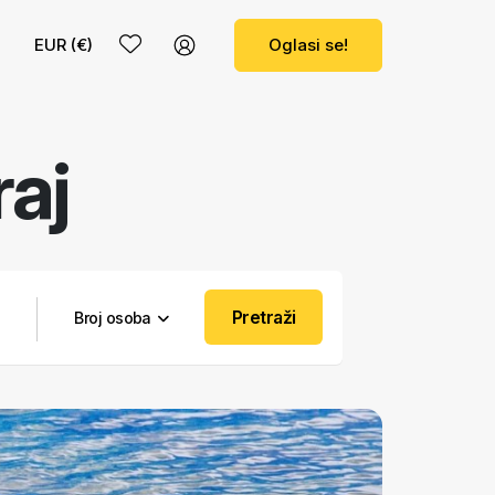
EUR (€)
Oglasi se!
raj
Pretraži
Broj osoba