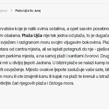
rjevo)
Plaža Ujča Sv. Juraj
Hrvatske koje je nalik svima ostalima, a opet sasvim posebno
nim obalama.
Plaža Ujča
nije tek jedna od plaža, to je dugača
je svježem i razigranom moru svojim vijugavim bokovima. Pla
ara od centra mjesta, ali se isplati potegnuti do nje - pješice
m parkirna mjesta, a na samoj plaži i sanitarni čvorovi. Dru
 mir u divljoj ljepoti Jadrana. U blizini plaže se nalazi kamp 
i osvježenje. Mjesto ovakve ljepote zaslužuje vaše sate, bil
oru ili ste iznajmili kanu ili kajak na plaži te krenuli u istra
otkrijte čari njegovih plaža i čistoga mora.