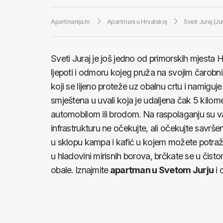
Apartmanija.hr
Apartmani u Hrvatskoj
Sveti Juraj (Ju
Sveti Juraj je još jedno od primorskih mjesta 
ljepoti i odmoru kojeg pruža na svojim čarob
koji se lijeno proteže uz obalnu crtu i namigu
smještena u uvali koja je udaljena čak 5 kilomet
automobilom ili brodom. Na raspolaganju su va
infrastrukturu ne očekujte, ali očekujte savršeni
u sklopu kampa i kafić u kojem možete potražit
u hladovini mirisnih borova, brčkate se u čistom m
obale. Iznajmite
apartman u Svetom Jurju
i 