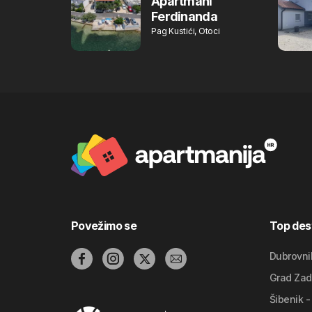
Apartmani
Ferdinanda
Pag Kustići, Otoci
Povežimo se
Top dest
Dubrovni
Grad Zad
Šibenik -