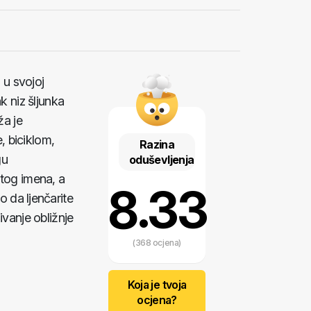
 u svojoj
k niz šljunka
ža je
, biciklom,
Razina
gu
oduševljenja
istog imena, a
8.33
o da ljenčarite
živanje obližnje
(368 ocjena)
Koja je tvoja
ocjena?