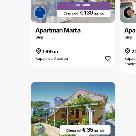
LAST MINUTE
€ 130
Cijena od
na noć
Apartman Marta
Apa
Senj
Senj
1.99km
2
Kapacitet: 6 osoba
Kapaci
apart
€ 35
Cijena od
na noć