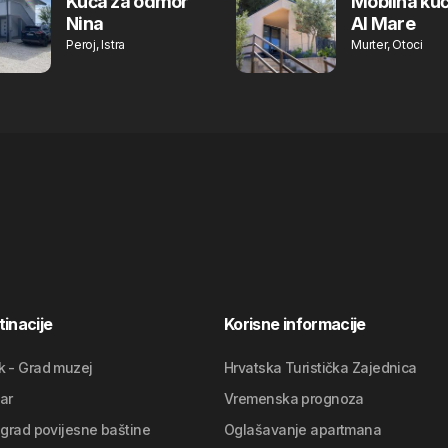
Kuća za odmor
Mobilna kuć
Nina
Al Mare
Peroj, Istra
Murter, Otoci
inacije
Korisne informacije
k - Grad muzej
Hrvatska Turistička Zajednica
ar
Vremenska prognoza
 grad povijesne baštine
Oglašavanje apartmana