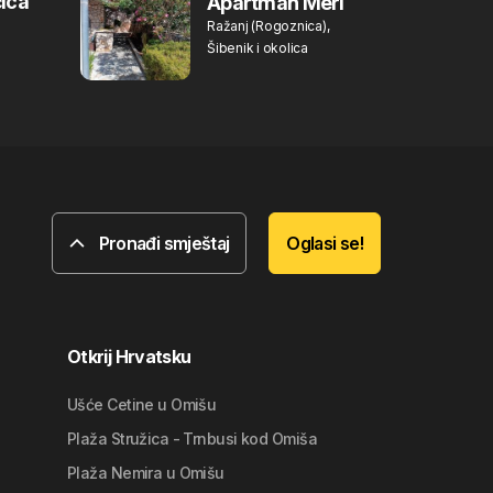
ica
Apartman Meri
Ražanj (Rogoznica),
Šibenik i okolica
Pronađi smještaj
Oglasi se!
Otkrij Hrvatsku
Ušće Cetine u Omišu
Plaža Stružica - Trnbusi kod Omiša
Plaža Nemira u Omišu