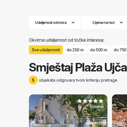
Udaljenost od mora
Cijena na noć
Okvirna udaljenost od točke interesa:
Sve udaljenosti
do 250 m
do 500 m
do 750
Smještaj Plaža Ujča 
5
objekata odgovara tvom kriteriju pretrage
10 ocjena