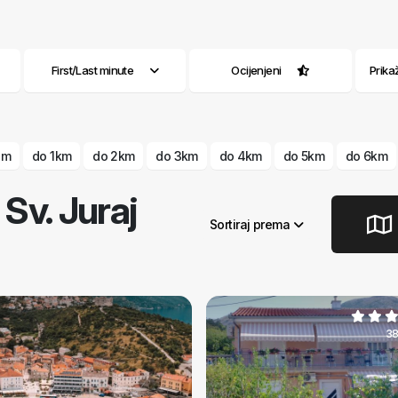
First/Last minute
Ocijenjeni
Prika
 m
do 1km
do 2km
do 3km
do 4km
do 5km
do 6km
Sv. Juraj
Sortiraj prema
38