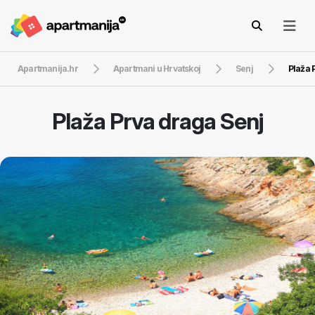
Apartmanija.hr
Apartmani u Hrvatskoj
Senj
Plaža 
Plaža Prva draga Senj