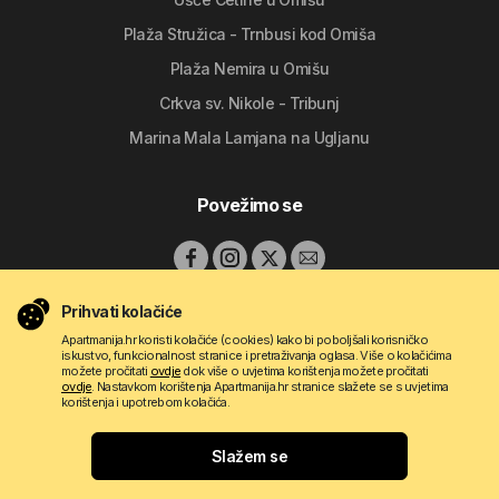
Plaža Stružica - Trnbusi kod Omiša
Plaža Nemira u Omišu
Crkva sv. Nikole - Tribunj
Marina Mala Lamjana na Ugljanu
Povežimo se
Prihvati kolačiće
Apartmanija.hr koristi kolačiće (cookies) kako bi poboljšali korisničko
iskustvo, funkcionalnost stranice i pretraživanja oglasa. Više o kolačićima
možete pročitati
ovdje
dok više o uvjetima korištenja možete pročitati
ovdje
. Nastavkom korištenja Apartmanija.hr stranice slažete se s uvjetima
korištenja i upotrebom kolačića.
Copyright © 2009 - 2026 Do-bra d.o.o.
Slažem se
Gdje se želite odmoriti?
Kontakt
O nama
Pravila korištenja
Uvjeti oglašavanja
Apartmanija.hr