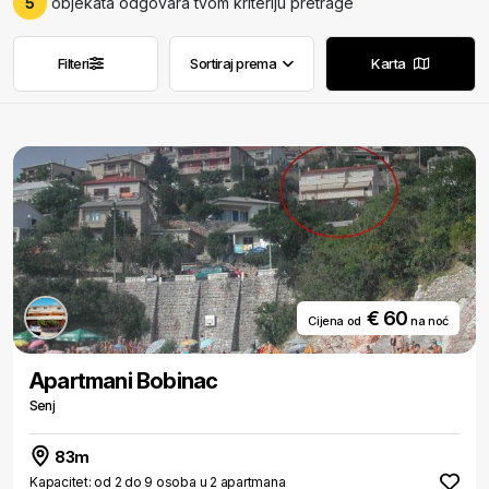
5
objekata odgovara tvom kriteriju pretrage
Filteri
Sortiraj prema
Karta
Ukloni filtere
Ukloni filtere
€ 60
Cijena od
na noć
Apartmani Bobinac
Senj
83m
Kapacitet: od 2 do 9 osoba u 2 apartmana