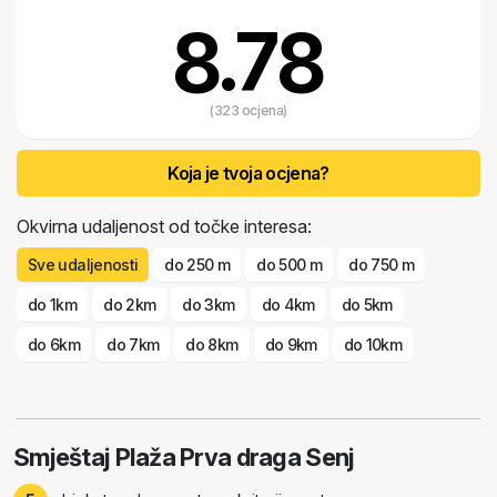
8.78
(323 ocjena)
Koja je tvoja ocjena?
Okvirna udaljenost od točke interesa:
Sve udaljenosti
do 250 m
do 500 m
do 750 m
do 1km
do 2km
do 3km
do 4km
do 5km
do 6km
do 7km
do 8km
do 9km
do 10km
Smještaj Plaža Prva draga Senj