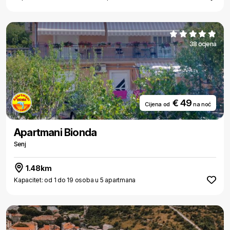
38 ocjena
€ 49
Cijena od
na noć
Apartmani Bionda
Senj
1.48km
Kapacitet: od 1 do 19 osoba u 5 apartmana