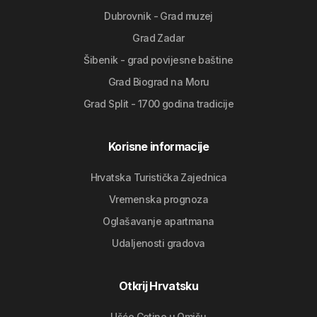
Dubrovnik - Grad muzej
Grad Zadar
Šibenik - grad povijesne baštine
Grad Biograd na Moru
Grad Split - 1700 godina tradicije
Korisne informacije
Hrvatska Turistička Zajednica
Vremenska prognoza
Oglašavanje apartmana
Udaljenosti gradova
Otkrij Hrvatsku
Ušće Cetine u Omišu