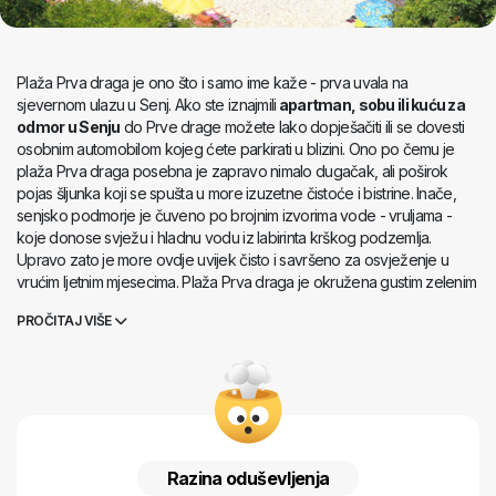
Plaža Prva draga je ono što i samo ime kaže - prva uvala na
sjevernom ulazu u Senj. Ako ste iznajmili
apartman, sobu ili kuću za
odmor u Senju
do Prve drage možete lako dopješačiti ili se dovesti
osobnim automobilom kojeg ćete parkirati u blizini. Ono po čemu je
plaža Prva draga posebna je zapravo nimalo dugačak, ali poširok
pojas šljunka koji se spušta u more izuzetne čistoće i bistrine. Inače,
senjsko podmorje je čuveno po brojnim izvorima vode - vruljama -
koje donose svježu i hladnu vodu iz labirinta krškog podzemlja.
Upravo zato je more ovdje uvijek čisto i savršeno za osvježenje u
vrućim ljetnim mjesecima. Plaža Prva draga je okružena gustim zelenim
raslinjem, ali ovdje ipak nema dovoljno hlada, stoga je najbolje da
PROČITAJ VIŠE
svoju zaštitu od sunca ponesete za sobom ili da se prepustite
sunčevim vrelim dodirima u naručju bijelog šljunka plaže. Na plaži se
nalazi tek jedan ugostiteljski objekt koji vam može pružiti dodatno
osvježenje, ali je štih divljine ovdje prisutan kroz čitavu godinu i idealan
za one koji žele uživati u neukroćenoj ljepoti Jadrana.
Razina oduševljenja