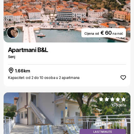
€ 60
Cijena od
na noć
Apartmani B&L
Senj
1.66km
Kapacitet: od 2 do 10 osoba u 2 apartmana
10 ocjena
LAST MINUTE