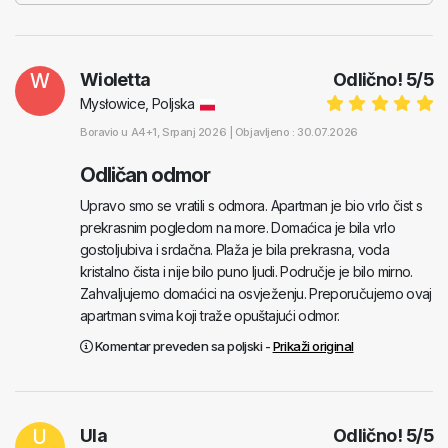
W
Wioletta
Odlično!
5
/
5
Mysłowice, Poljska
Boravio u
A4+1
, Srpanj 2026 |
Objavljeno : 30.07.2026
Odličan odmor
Upravo smo se vratili s odmora. Apartman je bio vrlo čist s
prekrasnim pogledom na more. Domaćica je bila vrlo
gostoljubiva i srdačna. Plaža je bila prekrasna, voda
kristalno čista i nije bilo puno ljudi. Područje je bilo mirno.
Zahvaljujemo domaćici na osvježenju. Preporučujemo ovaj
apartman svima koji traže opuštajući odmor.
Komentar preveden sa poljski -
Prikaži original
U
Ula
Odlično!
5
/
5