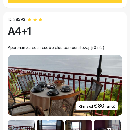
ID: 38593
A4+1
Apartman za četiri osobe plus pomoćni ležaj (50 m2)
€ 80
Cijena od
na noć
+11