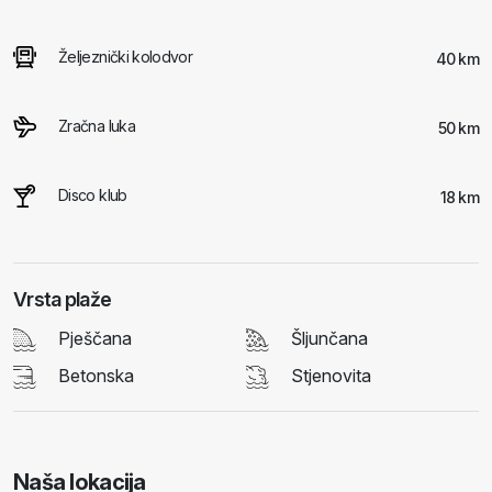
Željeznički kolodvor
40 km
Zračna luka
50 km
Disco klub
18 km
Vrsta plaže
Pješčana
Šljunčana
Betonska
Stjenovita
Naša lokacija