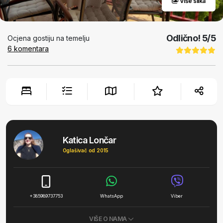
Više slika
Odlično!
5
/5
Ocjena gostiju na temelju
6
komentara
Katica Lončar
Oglašivač od 2015
+385989737753
WhatsApp
Viber
VIŠE O NAMA