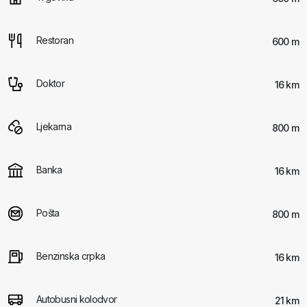
Restoran
600 m
Doktor
16 km
Ljekarna
800 m
Banka
16 km
Pošta
800 m
Benzinska crpka
16 km
Autobusni kolodvor
21 km