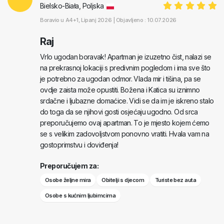
Bielsko-Biała, Poljska
Boravio u
A4+1
, Lipanj 2026 |
Objavljeno : 10.07.2026
Raj
Vrlo ugodan boravak! Apartman je izuzetno čist, nalazi se
na prekrasnoj lokaciji s predivnim pogledom i ima sve što
je potrebno za ugodan odmor. Vlada mir i tišina, pa se
ovdje zaista može opustiti. Božena i Katica su iznimno
srdačne i ljubazne domaćice. Vidi se da im je iskreno stalo
do toga da se njihovi gosti osjećaju ugodno. Od srca
preporučujemo ovaj apartman. To je mjesto kojem ćemo
se s velikim zadovoljstvom ponovno vratiti. Hvala vam na
gostoprimstvu i doviđenja!
Preporučujem za:
Osobe željne mira
Obitelji s djecom
Turiste bez auta
Osobe s kućnim ljubimcima