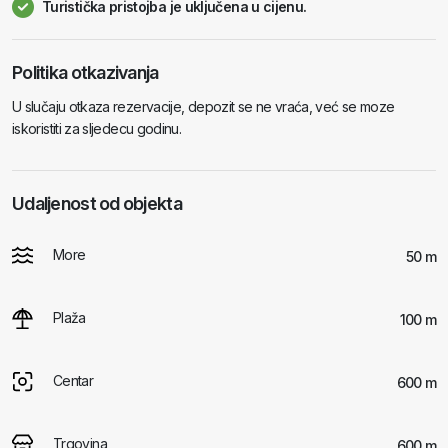
Turistička pristojba je uključena u cijenu.
Politika otkazivanja
U slučaju otkaza rezervacije, depozit se ne vraća, već se moze
iskoristiti za sljedecu godinu.
Udaljenost od objekta
More
50 m
Plaža
100 m
Centar
600 m
Trgovina
600 m