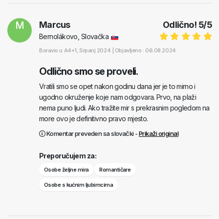
M
Marcus
Odlično!
5
/
5
Bernolákovo, Slovačka
Boravio u
A4+1
, Srpanj 2024 |
Objavljeno : 06.08.2024
Odlično smo se proveli.
Vratili smo se opet nakon godinu dana jer je to mirno i
ugodno okruženje koje nam odgovara. Prvo, na plaži
nema puno ljudi. Ako tražite mir s prekrasnim pogledom na
more ovo je definitivno pravo mjesto.
Komentar preveden sa slovački -
Prikaži original
Preporučujem za:
Osobe željne mira
Romantičare
Osobe s kućnim ljubimcima