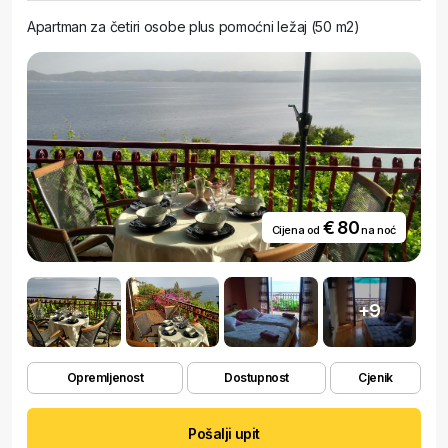
Apartman za četiri osobe plus pomoćni ležaj (50 m2)
€ 80
Cijena od
na noć
+9
Opremljenost
Dostupnost
Cjenik
Pošalji upit