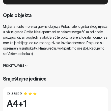
Opis objekta
Mir,tisina i cisto more su glavna obiljezja Piska,malenog ribarskog mjesta
u blizini grada Omiša. Nasi apartmani se nalaze svega 50 m od obale
pruzajuci divan pogled na otok Brač te obližnja Brela. Idealan odmor za
one željne bijega od uzurbanog zivota i svakodnevnice. Potpuno su
opremljeni (satelitska tv, klima uređaj, wi-fi,parkirno mjesto). Radujemo
se Vašem dolasku! :)
PROČITAJ VIŠE
Smještajne jedinice
ID: 38599
A4+1