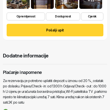
Opremljenost
Dostupnost
Cjenik
Pošalji upit
Dodatne informacije
Plaćanje i napomene
Za rezervaciju je potrebno uplatiti depozit u iznosu od 20 %, ostatak
po dolasku. Prijava/Check- in: od 13:00 h Odjava/Check- out : do 10:00
h U cijenu je uračunata boravišna pristojba,WI-FI,satelitska TV ,parkirno
mjesto te klimatizacijski uređaj 7 sati. Klima uređaj nakon iskoristenih 7
sati:2€ po satu