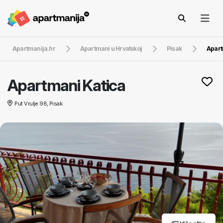
Apartmanija.hr
Apartmani u Hrvatskoj
Pisak
Apart
Apartmani Katica
Put Vrulje 98, Pisak