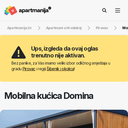
Apartmanija.hr
Apartmani u Hrvatskoj
Pirovac
Mob
Ups, izgleda da ovaj oglas
trenutno nije aktivan.
Bez panike, za Vas imamo veliki izbor odličnog smještaja u
gradu
Pirovac
i regiji
Šibenik i okolica
!
Mobilna kućica Domina