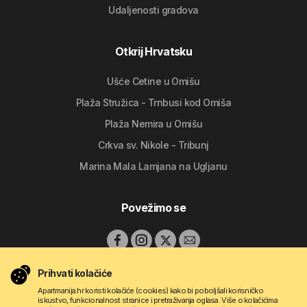
Udaljenosti gradova
Otkrij Hrvatsku
Ušće Cetine u Omišu
Plaža Stružica - Trnbusi kod Omiša
Plaža Nemira u Omišu
Crkva sv. Nikole - Tribunj
Marina Mala Lamjana na Ugljanu
Povežimo se
Prihvati kolačiće
Apartmanija.hr koristi kolačiće (cookies) kako bi poboljšali korisničko
iskustvo, funkcionalnost stranice i pretraživanja oglasa. Više o kolačićima