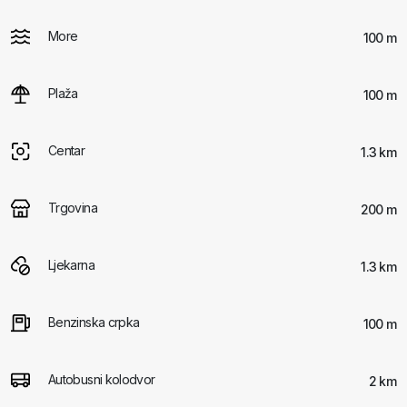
More
100 m
Plaža
100 m
Centar
1.3 km
Trgovina
200 m
Ljekarna
1.3 km
Benzinska crpka
100 m
Autobusni kolodvor
2 km