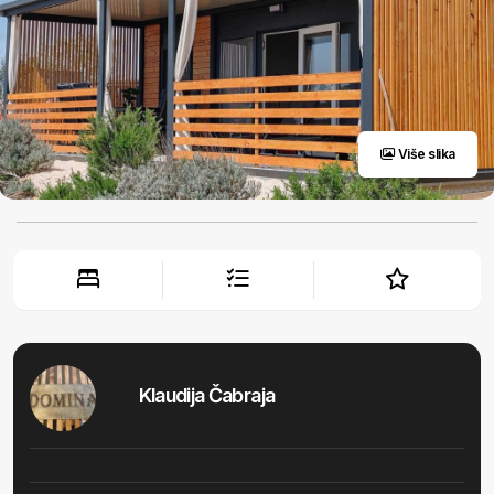
Više slika
Klaudija Čabraja