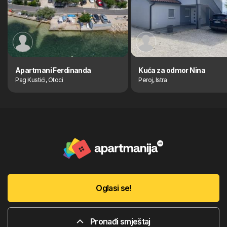
Apartmani Ferdinanda
Kuća za odmor Nina
Pag Kustići, Otoci
Peroj, Istra
Oglasi se!
Pronađi smještaj