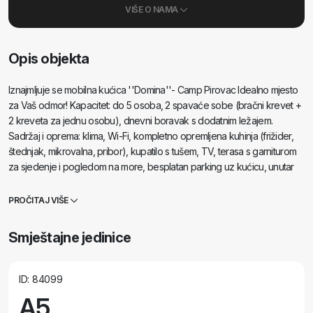
VIŠE O NAMA
Opis objekta
Iznajmljuje se mobilna kućica ''Domina''- Camp Pirovac Idealno mjesto
za Vaš odmor! Kapacitet: do 5 osoba, 2 spavaće sobe (bračni krevet +
2 kreveta za jednu osobu), dnevni boravak s dodatnim ležajem.
Sadržaj i oprema: klima, Wi-Fi, kompletno opremljena kuhinja (frižider,
štednjak, mikrovalna, pribor), kupatilo s tušem, TV, terasa s garniturom
za sjedenje i pogledom na more, besplatan parking uz kućicu, unutar
kampa se nalaze 2 bazena, dječje igralište, kafić
PROČITAJ VIŠE
Smještajne jedinice
ID: 84099
A5