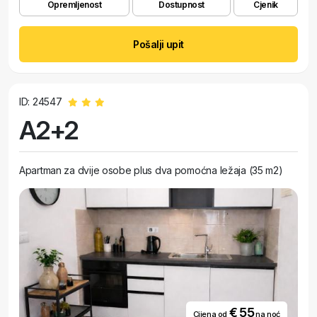
Opremljenost
Dostupnost
Cjenik
Pošalji upit
ID: 24547
A2+2
Apartman za dvije osobe plus dva pomoćna ležaja (35 m2)
€ 55
Cijena od
na noć