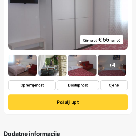
€ 55
Cijena od
na noć
+4
Opremljenost
Dostupnost
Cjenik
Pošalji upit
Dodatne informacije