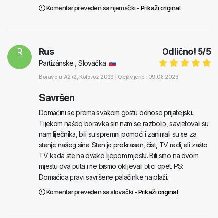
Komentar preveden sa njemački -
Prikaži original
R
Rus
Odlično!
5
/
5
Partizánske , Slovačka
Boravio u
A2+2
, Kolovoz 2023 |
Objavljeno : 09.08.2023
Savršen
Domaćini se prema svakom gostu odnose prijateljski.
Tijekom našeg boravka sin nam se razbolio, savjetovali su
nam liječnika, bili su spremni pomoći i zanimali su se za
stanje našeg sina. Stan je prekrasan, čist, TV radi, ali zašto
TV kada ste na ovako lijepom mjestu. Bili smo na ovom
mjestu dva puta i ne bismo oklijevali otići opet. PS:
Domaćica pravi savršene palačinke na plaži.
Komentar preveden sa slovački -
Prikaži original