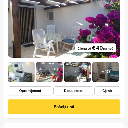
€ 40
Cijena od
na noć
+10
Opremljenost
Dostupnost
Cjenik
Pošalji upit