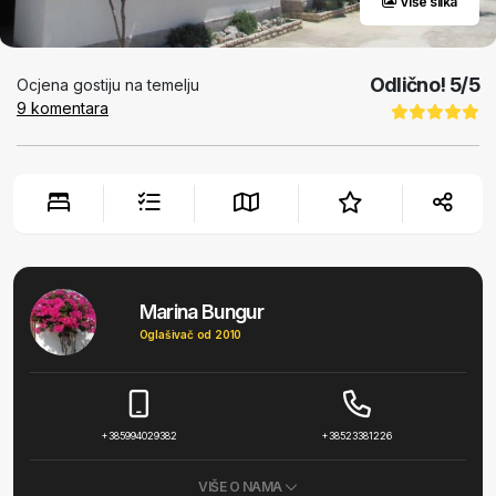
Više slika
Odlično!
5
/5
Ocjena gostiju na temelju
9
komentara
Marina Bungur
Oglašivač od 2010
+385994029382
+38523381226
VIŠE O NAMA