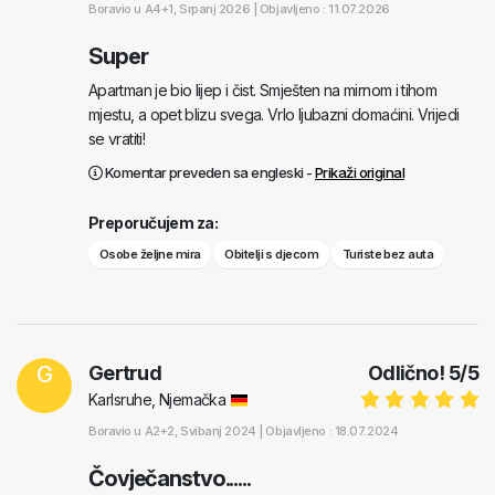
Boravio u
A4+1
, Srpanj 2026 |
Objavljeno : 11.07.2026
Super
Apartman je bio lijep i čist. Smješten na mirnom i tihom
mjestu, a opet blizu svega. Vrlo ljubazni domaćini. Vrijedi
se vratiti!
Komentar preveden sa engleski -
Prikaži original
Preporučujem za:
Osobe željne mira
Obitelji s djecom
Turiste bez auta
G
Gertrud
Odlično!
5
/
5
Karlsruhe, Njemačka
Boravio u
A2+2
, Svibanj 2024 |
Objavljeno : 18.07.2024
Čovječanstvo......