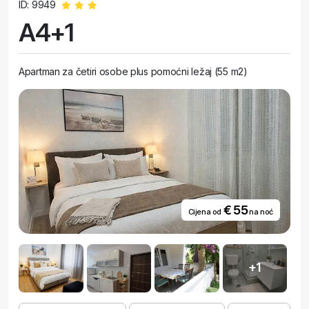
ID: 9949
A4+1
Apartman za četiri osobe plus pomoćni ležaj (55 m2)
€ 55
Cijena od
na noć
+1