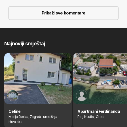
Prikaži sve komentare
Najnoviji smještaj
Celine
Apartmani Ferdinanda
Marija Gorica, Zagreb i središnja
Pag Kustići, Otoci
Hrvatska