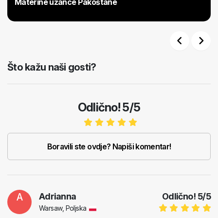
Materine užance Pakoštane
Previous
Next
Što kažu naši gosti?
Odlično! 5/5
Boravili ste ovdje? Napiši komentar!
A
Adrianna
Odlično!
5
/
5
Warsaw, Poljska