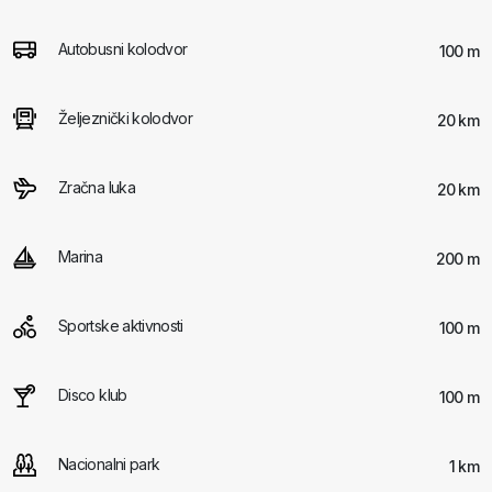
Autobusni kolodvor
100 m
Željeznički kolodvor
20 km
Zračna luka
20 km
Marina
200 m
Sportske aktivnosti
100 m
Disco klub
100 m
Nacionalni park
1 km