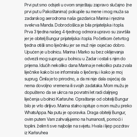
Prvi put smo odsjeli u ovom smještaju zapravo slučajno (ne
prvi put u Pakoštanima) pokupile su mene i mog muža sa
zadarskog aerodroma naša gazdarica Marina i njezina
svekrva Manda. Dobrodošlica je bila prijateljska i topla.
Prva 3 tjedna našeg 4-tjednog odmora upravo su završila
jer je obitelj Bungur prijateljska i topla. Početkom četvrtog
tjedna otišli smo liječniku jer se muž nije osjećao dobro.
Upućen je u bolnicu. Marina i Marko su bez oklijevanja
odvezli mog supruga u bolnicu u Zadar i ostali s njim do
prijema. Idućih nekoliko dana Marina je nekoliko puta zvala
liječnike kako bi se informirala o liječenju i kako je moj
suprug. Činila je to prirodno, a da mi nije dala osjećaj da
nema dovoljno vremena ili svojih zadataka. Mom mužu je
dopušteno da se ukrca na povratni let radi daljnjeg
liječenja u bolnici Karlsruhe. Opraštanje od obitelji Bungur
bilo je vrlo dirljivo. Marina stalno ispituje o mom mužu preko
WhatsAppa. Na putu je oporavka. Draga obitelji Bungur,
ovim putem Vam zahvaljujemo na humanosti, pomoći i
toplini. želim ti sve najbolje na svijetu. Hvala i lijep pozdrav
iz Karlsruhea