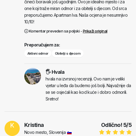
čineći boravak još ugodnijim. Ovo je idealno mjesto i za
one koji traže miran odmor i za obitelji s djecom. Od srca
preporučujemo Apartman Iva. Naša ocjena je nesumnjivo
10/10!
Komentar preveden sa poljski -
Prikaži original
Preporučujem za:
Aktivni odmor
Obitelji s djecom
🖐 Hvala
hvala na izvrsnoj recenziji. Ovo nam je veliki
vjetar u leđa da budemo još bolji. Najvažnije da
se se osjećali kao kod kuće i dobro odmorili.
Sretno!
K
Kristina
Odlično!
5
/
5
Novo mesto, Slovenija