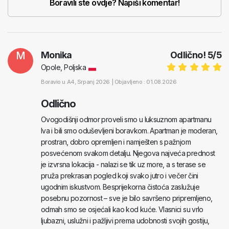
Boravili ste ovdje? Napiši komentar!
M
Monika
Odlično!
5
/
5
Opole, Poljska
Boravio u
A4
, Srpanj 2026 |
Objavljeno : 01.08.2026
Odlično
Ovogodišnji odmor proveli smo u luksuznom apartmanu
Iva i bili smo oduševljeni boravkom. Apartman je moderan,
prostran, dobro opremljen i namješten s pažnjom
posvećenom svakom detalju. Njegova najveća prednost
je izvrsna lokacija - nalazi se tik uz more, a s terase se
pruža prekrasan pogled koji svako jutro i večer čini
ugodnim iskustvom. Besprijekorna čistoća zaslužuje
posebnu pozornost – sve je bilo savršeno pripremljeno,
odmah smo se osjećali kao kod kuće. Vlasnici su vrlo
ljubazni, uslužni i pažljivi prema udobnosti svojih gostiju,