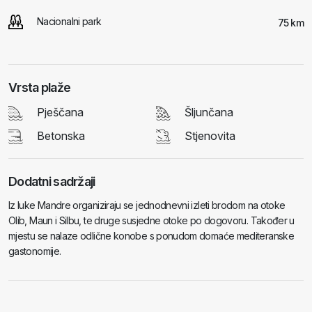
Nacionalni park
75 km
Vrsta plaže
Pješčana
Šljunčana
Betonska
Stjenovita
Dodatni sadržaji
Iz luke Mandre organiziraju se jednodnevni izleti brodom na otoke
Olib, Maun i Silbu, te druge susjedne otoke po dogovoru. Također u
mjestu se nalaze odlične konobe s ponudom domaće mediteranske
gastonomije.