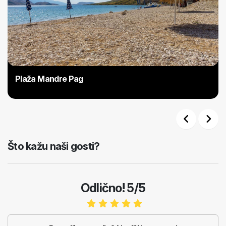
Plaža Mandre Pag
Previous
Next
Što kažu naši gosti?
Odlično! 5/5