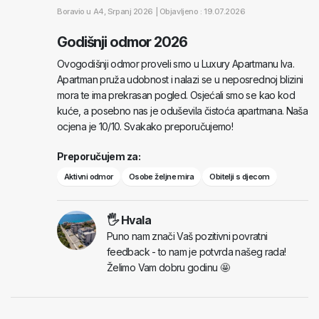
Boravio u
A4
, Srpanj 2026 |
Objavljeno : 19.07.2026
Godišnji odmor 2026
Ovogodišnji odmor proveli smo u Luxury Apartmanu Iva.
Apartman pruža udobnost i nalazi se u neposrednoj blizini
mora te ima prekrasan pogled. Osjećali smo se kao kod
kuće, a posebno nas je oduševila čistoća apartmana. Naša
ocjena je 10/10. Svakako preporučujemo!
Preporučujem za:
Aktivni odmor
Osobe željne mira
Obitelji s djecom
🖐 Hvala
Puno nam znači Vaš pozitivni povratni
feedback - to nam je potvrda našeg rada!
Želimo Vam dobru godinu 🤩