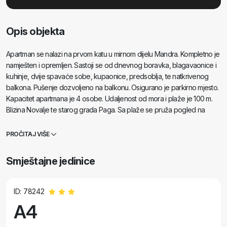
Opis objekta
Apartman se nalazi na prvom katu u mirnom dijelu Mandra. Kompletno je
namješten i opremljen. Sastoji se od dnevnog boravka, blagavaonice i
kuhinje, dvije spavaće sobe, kupaonice, predsoblja, te natkrivenog
balkona. Pušenje dozvoljeno na balkonu. Osigurano je parkirno mjesto.
Kapacitet apartmana je 4 osobe. Udaljenost od mora i plaže je 100 m.
Blizina Novalje te starog grada Paga. Sa plaže se pruža pogled na
Maun, Silbu, Škrdu i Olib. Udaljenost od zračne luke je 45 km, a u blizini
nalaze se brojni nacionalni parkovi (Paklenica, Krka, Kornati, Vransko
PROČITAJ VIŠE
jezero, Sjeverni Velebit..). Otog Pag je povezan s kopnom mostom i u
blizini je Zadra. Mandre slove kao jedne od najljepših mjesta na
Smještajne jedinice
Jadranu. Mjesto je pogodno za obitelji s djecom.
ID: 78242
A4