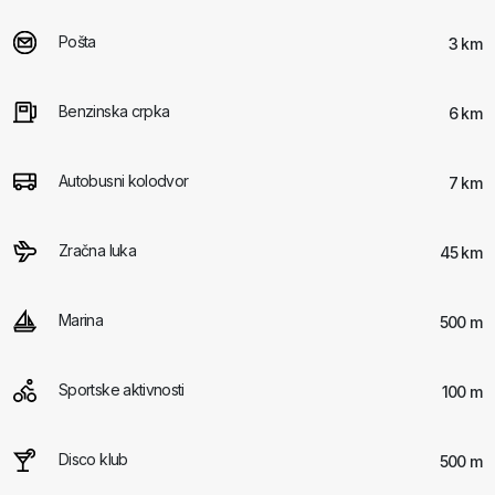
Pošta
3 km
Benzinska crpka
6 km
Autobusni kolodvor
7 km
Zračna luka
45 km
Marina
500 m
Sportske aktivnosti
100 m
Disco klub
500 m