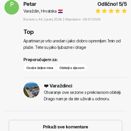
P
Petar
Odlično!
5
/
5
Varaždin, Hrvatska
Boravio u
A4
, Lipanj 2026 |
Objavljeno : 08.07.2026
Top
Apartman je vrlo uredan i jako dobro opremljen. 1min od
plaže. Tete su jako ljubazne i drage
Preporučujem za:
Osobe željne mira
Obitelji s djecom
❤️ Varaždinci
Otvaranje ove sezone s prekrasnom obitelji.
Drago nam je da ste uživali u odmoru.
Prikaži sve komentare