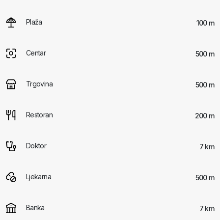
Plaža
100 m
Centar
500 m
Trgovina
500 m
Restoran
200 m
Doktor
7 km
Ljekarna
500 m
Banka
7 km