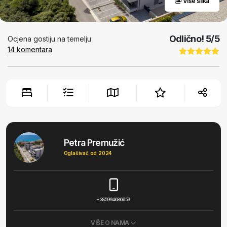
Više slika
Odlično!
5
/5
Ocjena gostiju na temelju
14
komentara
Petra Premužić
Oglašivač od 2024
+385994686659
VIŠE O NAMA