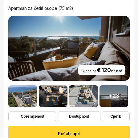
Apartman za četiri osobe (75 m2)
€ 120
Cijena od
na noć
+23
Opremljenost
Dostupnost
Cjenik
Pošalji upit