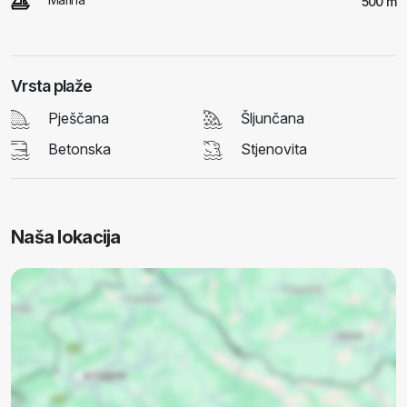
500 m
Vrsta plaže
Pješčana
Šljunčana
Betonska
Stjenovita
Naša lokacija