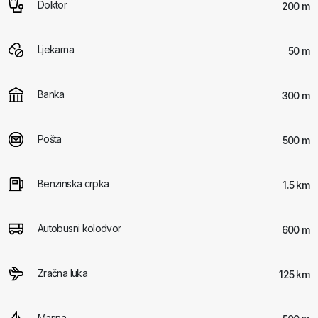
Doktor
200 m
Ljekarna
50 m
Banka
300 m
Pošta
500 m
Benzinska crpka
1.5 km
Autobusni kolodvor
600 m
Zračna luka
125 km
Marina