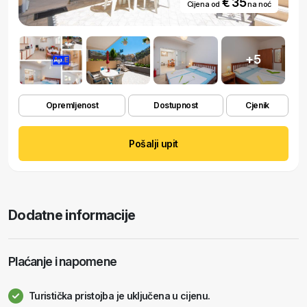
€ 35
Cijena od
na noć
+5
Opremljenost
Dostupnost
Cjenik
Pošalji upit
Dodatne informacije
Plaćanje i napomene
Turistička pristojba je uključena u cijenu.