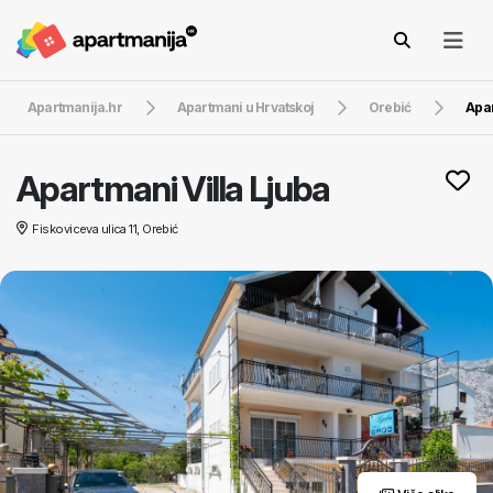
Apartmanija.hr
Apartmani u Hrvatskoj
Orebić
Apar
Apartmani Villa Ljuba
Fiskoviceva ulica 11, Orebić