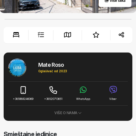
Više slika
Mate Roso
Oglašivač od 2023
+385989246069
+38520713651
WhatsApp
Viber
VIŠE O NAMA
Smještajne jedinice