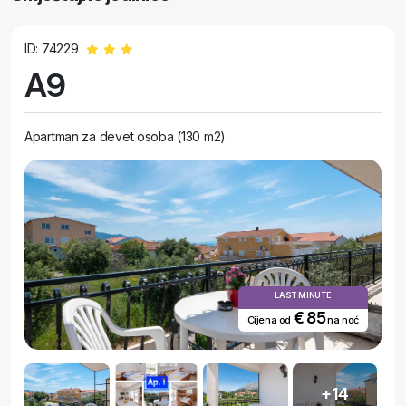
ID: 74229
A9
Apartman za devet osoba (130 m2)
LAST MINUTE
€ 85
Cijena od
na noć
+14