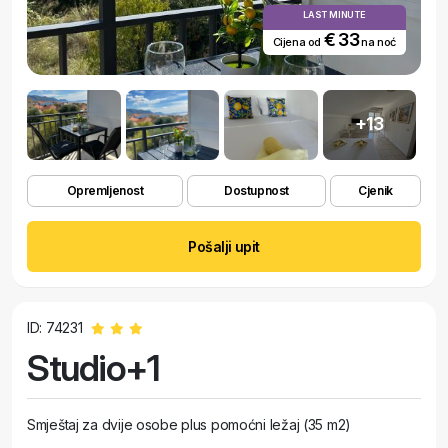
LAST MINUTE
€ 33
Cijena od
na noć
+13
Opremljenost
Dostupnost
Cjenik
Pošalji upit
ID: 74231
Studio+1
Smještaj za dvije osobe plus pomoćni ležaj (35 m2)