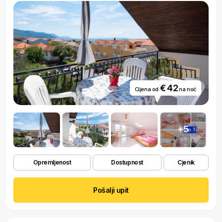
€ 42
Cijena od
na noć
+5
Opremljenost
Dostupnost
Cjenik
Pošalji upit