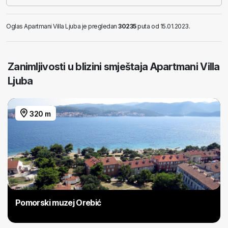
Oglas Apartmani Villa Ljuba je pregledan
30235
puta od 15.01.2023.
Zanimljivosti u blizini smještaja Apartmani Villa
Ljuba
320 m
Pomorski muzej Orebić