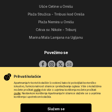
Ušće Cetine u Omišu
Plaža Stružica - Trnbusi kod Omiša
Plaža Nemira u Omišu
Crkva sv. Nikole - Tribunj
Marina Mala Lamjana na Ugljanu
Povežimo se
Prihvati kolačiće
Apartmanija.hr koristi kolačiće (cookies) kako bi poboljšali korisničko
iskustvo, funkcionalnost stranice i pretraživanja oglasa. Više o kolačićima
možete pročitati
ovdje
dok više o uvjetima korištenja možete pročitati
ovdje
. Nastavkom korištenja Apartmanija.hr stranice slažete se s uvjetima
korištenja i upotrebom kolačića.
Copyright © 2009 - 2026 Do-bra d.o.o.
Slažem se
Kontakt
O nama
Pravila korištenja
Uvjeti oglašavanja