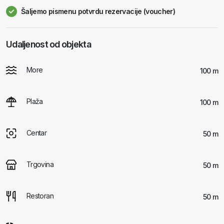
Šaljemo pismenu potvrdu rezervacije (voucher)
Udaljenost od objekta
More
100 m
Plaža
100 m
Centar
50 m
Trgovina
50 m
Restoran
50 m