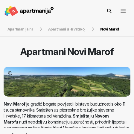
Apartmanija.hr
Apartmani u Hrvatskoj
Novi Marof
Apartmani
Novi Marof
Novi Marof
je gradić bogate povijesti i blistave budućnosti s oko 11
tisuća stanovnika. Smješten uz pitoreskne brežuljke sjeverne
Hrvatske, 17 kilometara od Varaždina.
Smještaj u Novom
Marofu
nudi neodoljivu kombinaciju autentičnosti, prirodnih ljepota i
suvremenog načina života. Novi Marof ima korijene koji sežu duboko
u prošlost, a to se osjeća u njegovim ulicama, zgradama i duši grada.