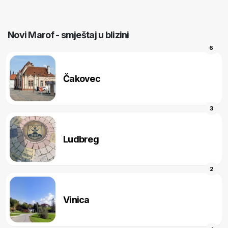
Novi Marof - smještaj u blizini
6
Čakovec
3
Ludbreg
2
Vinica