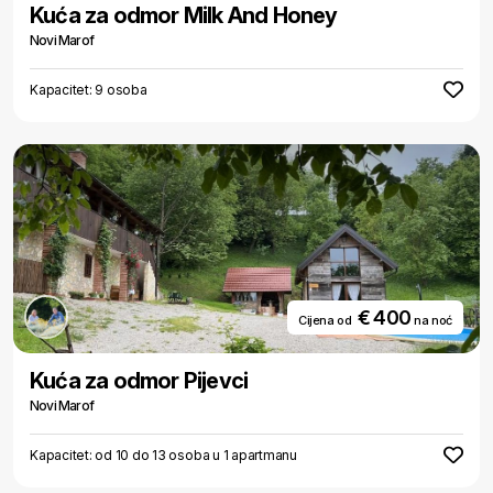
Kuća za odmor Milk And Honey
Novi Marof
Kapacitet: 9 osoba
€ 400
Cijena od
na noć
Kuća za odmor Pijevci
Novi Marof
Kapacitet: od 10 do 13 osoba u 1 apartmanu