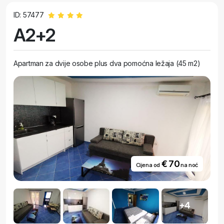
ID: 57477
A2+2
Apartman za dvije osobe plus dva pomoćna ležaja (45 m2)
€ 70
Cijena od
na noć
+4