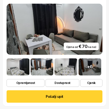
€ 70
Cijena od
na noć
+6
Opremljenost
Dostupnost
Cjenik
Pošalji upit