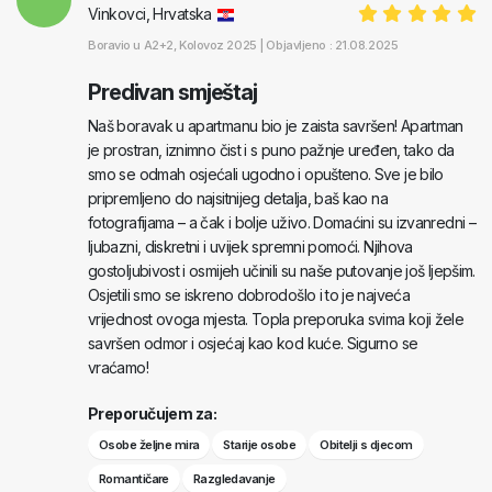
Vinkovci, Hrvatska
Boravio u
A2+2
, Kolovoz 2025 |
Objavljeno : 21.08.2025
Predivan smještaj
Naš boravak u apartmanu bio je zaista savršen! Apartman
je prostran, iznimno čist i s puno pažnje uređen, tako da
smo se odmah osjećali ugodno i opušteno. Sve je bilo
pripremljeno do najsitnijeg detalja, baš kao na
fotografijama – a čak i bolje uživo. Domaćini su izvanredni –
ljubazni, diskretni i uvijek spremni pomoći. Njihova
gostoljubivost i osmijeh učinili su naše putovanje još ljepšim.
Osjetili smo se iskreno dobrodošlo i to je najveća
vrijednost ovoga mjesta. Topla preporuka svima koji žele
savršen odmor i osjećaj kao kod kuće. Sigurno se
vraćamo!
Preporučujem za:
Osobe željne mira
Starije osobe
Obitelji s djecom
Romantičare
Razgledavanje