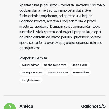
Apartman nas je oduševio – moderan, savršeno čist i toliko
udoban da nam je žao što nismo ostali duže. Sve
funkcionira besprijekorno, od opreme u kuhinji do
udobnog kreveta, a terasa s pogledom bila je pravo
mjesto za opuštanje. Domaćini su posebna priča – topli,
susretljivi i uvijek spremni dati savjet ili preporuku, a opet
dovoljno diskretni da imamo potpunu privatnost. Stvarno
rijetko se naiđe na ovakav spoj profesionalnosti i iskrene
gostoljubivosti.
Preporučujem za:
Aktivni odmor
Osobe željne mira
Starije osobe
Obitelji s djecom
Turiste bez auta
Romantičare
Razgledavanje
A
Ankica
Odlično!
5
/
5