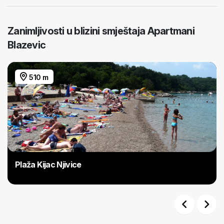
Zanimljivosti u blizini smještaja Apartmani
Blazevic
510 m
Plaža Kijac Njivice
Previous
Next