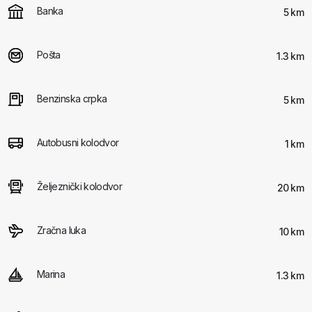
Banka
5 km
Pošta
1.3 km
Benzinska crpka
5 km
Autobusni kolodvor
1 km
Željeznički kolodvor
20 km
Zračna luka
10 km
Marina
1.3 km