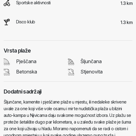
Sportske aktivnosti
1.3 km
Disco klub
1.3 km
Vrsta plaže
Pješčana
Šljunčana
Betonska
Stjenovita
Dodatni sadržaji
Šljunčane, kamenite i pješčane plaže u mjestu, ili nedaleke skrivene
uvale za one koji više vole osamu i mir te nudistička plaža u blizini
auto-kampa u Njivicama daju svakome mogućnost izbora. Uz plažu se
proteže šetalište dugo par kilometara, a u zaleđu svake plaže je šuma
za one koji uživaju u hladu. Moramo napomenuti da se radi o cistom i
ugodnom smjestaju u koji svake godine ulazemo puno truda i