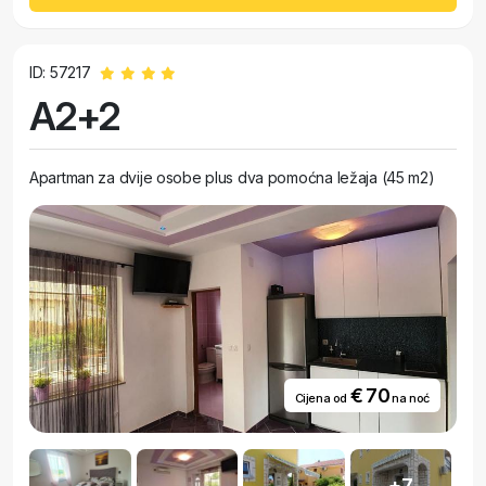
ID: 57217
A2+2
Apartman za dvije osobe plus dva pomoćna ležaja (45 m2)
€ 70
Cijena od
na noć
+7