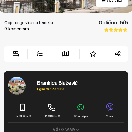
Više slika
Odlično!
5
/5
Ocjena gostiju na temelju
9
komentara
Brankica Blažević
Oglašivač od 2013
+385915685595
+385915685595
WhatsApp
Viber
VIŠE O NAMA