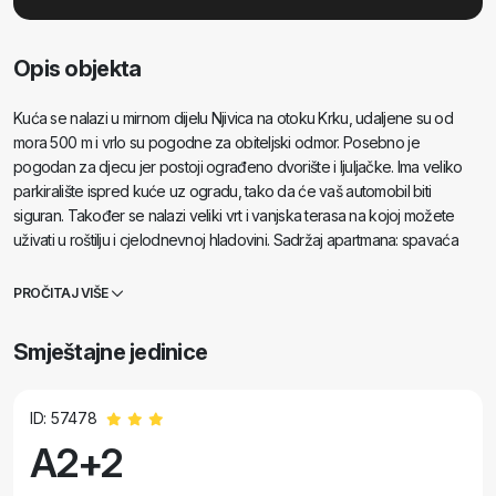
Opis objekta
Kuća se nalazi u mirnom dijelu Njivica na otoku Krku, udaljene su od
mora 500 m i vrlo su pogodne za obiteljski odmor. Posebno je
pogodan za djecu jer postoji ograđeno dvorište i ljuljačke. Ima veliko
parkiralište ispred kuće uz ogradu, tako da će vaš automobil biti
siguran. Također se nalazi veliki vrt i vanjska terasa na kojoj možete
uživati u roštilju i cjelodnevnoj hladovini. Sadržaj apartmana: spavaća
sobu s bračnim krevetom kuhinja (indukcijska ploča, sudoper,
mikrovalna pećnica, hladnjak sa zamrzivačem, kuhalo za vodu, aparat
PROČITAJ VIŠE
za kavu) klima uređaj dnevni boravak s kaučem na razvlačenje za 2
osobe kupaonica (s veš mašinom) balkon ili terasa sa stolom i stolicama
Smještajne jedinice
za opuštanje i uživanje
ID: 57478
A2+2