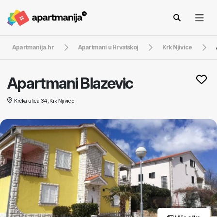
Apartmanija.hr
Apartmani u Hrvatskoj
Krk Njivice
Apartmani Blazevic
Krčka ulica 34, Krk Njivice