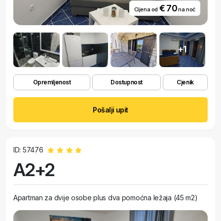
€ 70
Cijena od
na noć
+1
Opremljenost
Dostupnost
Cjenik
Pošalji upit
ID: 57476
A2+2
Apartman za dvije osobe plus dva pomoćna ležaja (45 m2)