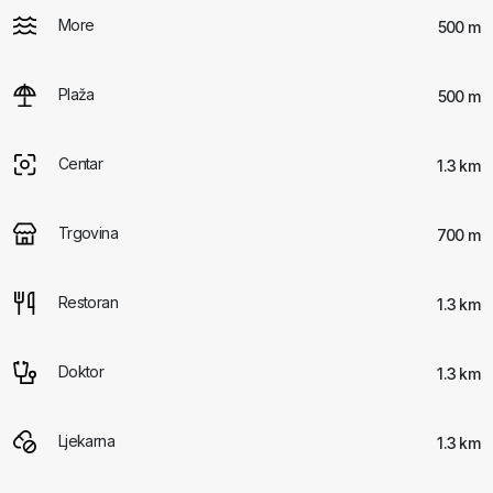
More
500 m
Plaža
500 m
Centar
1.3 km
Trgovina
700 m
Restoran
1.3 km
Doktor
1.3 km
Ljekarna
1.3 km