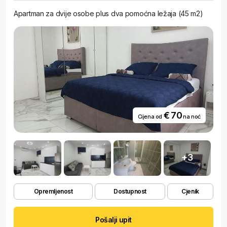
Apartman za dvije osobe plus dva pomoćna ležaja (45 m2)
€ 70
Cijena od
na noć
+3
Opremljenost
Dostupnost
Cjenik
Pošalji upit