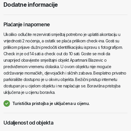
Dodatne informacije
Plaćanje i napomene
Ukoliko odlučite rezervirati smještaj potrebno je uplatiti akontaciju u
vrijednosti 2 noćenja, a ostatk se plaća prilikom check-ina. Gosti su
prilikom prijave dužni predočiti identifikacijsku ispravu s fotografijom.
Check in je od 14 sati a check out do 10 sati. Goste se moli da
unaprijed obavijeste smještajni objekt Apartmani Blazevic o
predviđenom vremenu dolaska. U ovom objektu nije moguće
održavanje momačkih, djevojačkih i sličnih zabava. Besplatno privatno
parkiralište dostupno je u okviru objekta. Bežični pristup internetu
dostupan je u cijelom objektu i ne naplaćuje se. Boravišna pristojba
uključena je u cijenu boravka.
Turistička pristojba je uključena u cijenu.
Udaljenost od objekta