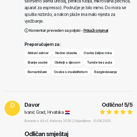
savršeno (klima uređaj, perilica rublja, mikrovalna pećnica,
aparat za espresso). Područje je bilo mirno. Do mora se
spušta nizbrdo, a nakon plaže ima malo mjesta za
vježbanje.
Komentar preveden sa poljski -
Prikaži original
Preporučujem za:
Aktivni odmor
Noćne izlaske
Osobe željne mira
Starije osobe
Obitelji s djecom
Turiste bez auta
Romantičare
Osobe s invaliditetom
Razgledavanje
D
Davor
Odlično!
5
/
5
Ivanić Grad, Hrvatska
Boravio u
A2+2
, Kolovoz 2025 |
Objavljeno : 21.08.2025
Odličan smještaj