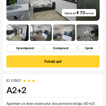
€ 70
Cijena od
na noć
+10
Opremljenost
Dostupnost
Cjenik
Pošalji upit
ID: 57667
A2+2
Apartman za dvije osobe plus dva pomoćna ležaja (40 m2)