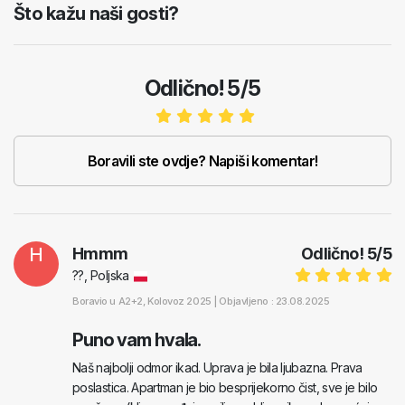
Što kažu naši gosti?
Odlično! 5/5
Boravili ste ovdje? Napiši komentar!
H
Hmmm
Odlično!
5
/
5
??, Poljska
Boravio u
A2+2
, Kolovoz 2025 |
Objavljeno : 23.08.2025
Puno vam hvala.
Naš najbolji odmor ikad. Uprava je bila ljubazna. Prava
poslastica. Apartman je bio besprijekorno čist, sve je bilo