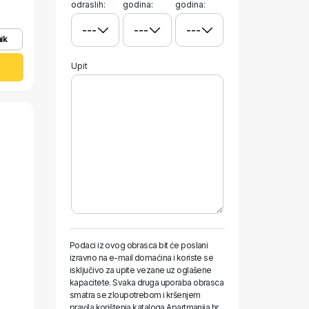
odraslih:
godina:
godina:
ik
Upit
Podaci iz ovog obrasca bit će poslani
izravno na e-mail domaćina i koriste se
isključivo za upite vezane uz oglašene
kapacitete. Svaka druga uporaba obrasca
smatra se zloupotrebom i kršenjem
pravila korištenja kataloga Apartmanija.hr.