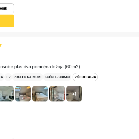
enik
i osobe plus dva pomoćna ležaja (60 m2)
MA
TV
POGLED NA MORE
KUĆNI LJUBIMCI
VIŠE DETALJA
+1