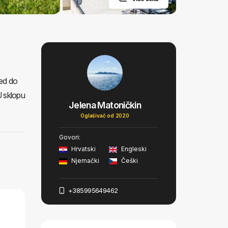
red do
U sklopu
Jelena Matoničkin
Oglašivač od 2020
Govori:
Hrvatski
Engleski
Njemački
Češki
+385995649462