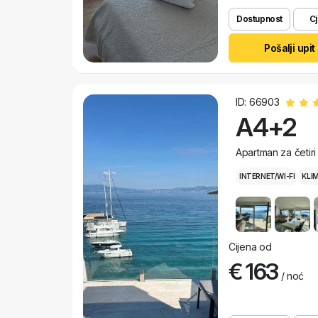
Dostupnost
Cj
Pošalji upit
ID: 66903
A4+2
Apartman za četir
INTERNET/WI-FI
KLI
Cijena od
€ 163
/ noć