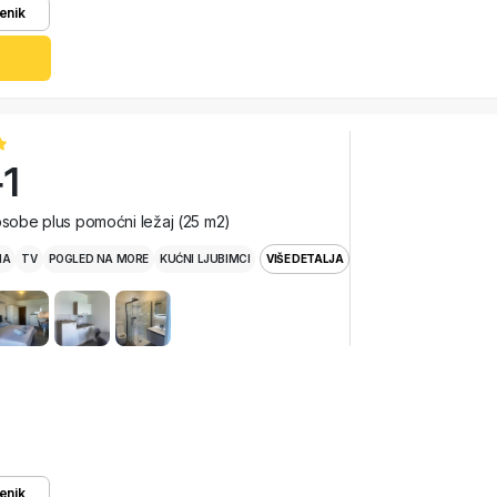
enik
1
 osobe plus pomoćni ležaj (25 m2)
MA
TV
POGLED NA MORE
KUĆNI LJUBIMCI
VIŠE DETALJA
enik