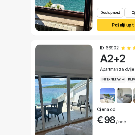
Dostupnost
Cj
Pošalji upit
ID: 66902
A2+2
Apartman za dvije
INTERNET/WI-FI
KLI
Cijena od
€ 98
/ noć