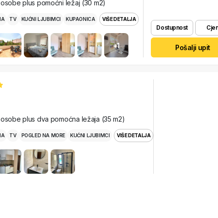
 osobe plus pomoćni ležaj (30 m2)
MA
TV
KUĆNI LJUBIMCI
KUPAONICA
VIŠE DETALJA
Dostupnost
Cjen
+1
Pošalji upit
 osobe plus dva pomoćna ležaja (35 m2)
MA
TV
POGLED NA MORE
KUĆNI LJUBIMCI
VIŠE DETALJA