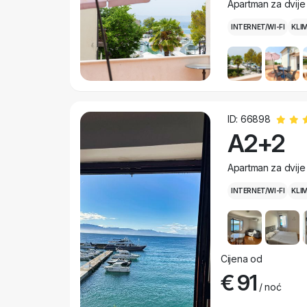
Apartman za dvije
INTERNET/WI-FI
KLI
ID: 66898
A2+2
Apartman za dvije
INTERNET/WI-FI
KLI
Cijena od
€ 91
/ noć