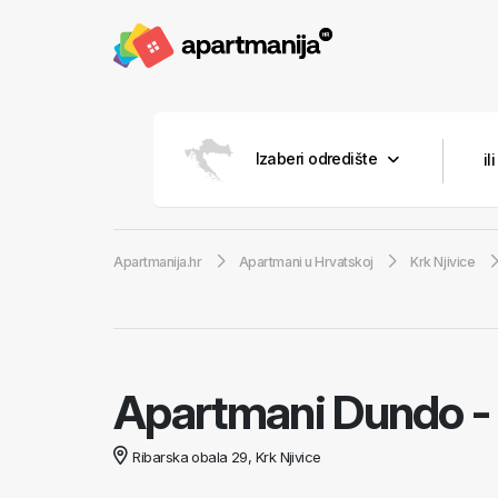
Izaberi odredište
Apartmanija.hr
Apartmani u Hrvatskoj
Krk Njivice
Apartmani Dundo
-
Ribarska obala 29, Krk Njivice