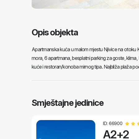
Opis objekta
Apartmanska kuća u malom mjestu Njivice na otoku Krku
mora, 6 apartmana, besplatni parking za goste, klima, 
kuće i restoran/konoba mirnog tipa. Najbliža plaža 
Smještajne jedinice
ID: 66900
A2+2