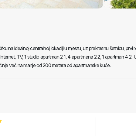
 na idealnoj centralnoj lokaciji u mjestu, uz prekrasnu šetnicu, prvi 
Internet, TV, 1 studio apartman 2 1, 4 apartmana 2 2, 1 apartman 4 2. 
počinje već na manje od 200 metara od apartmanske kuće.