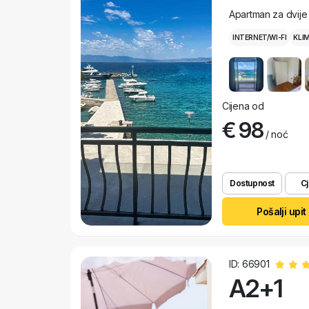
Apartman za dvije
INTERNET/WI-FI
KLI
Cijena od
€ 98
/ noć
Dostupnost
Cj
Pošalji upit
ID: 66901
A2+1