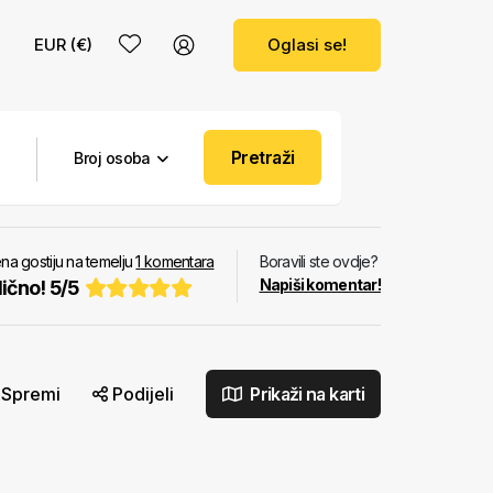
EUR (€)
Oglasi se!
Pretraži
Broj osoba
na gostiju na temelju
1
komentara
Boravili ste ovdje?
Napiši komentar!
ično!
5
/
5
Spremi
Podijeli
Prikaži na karti