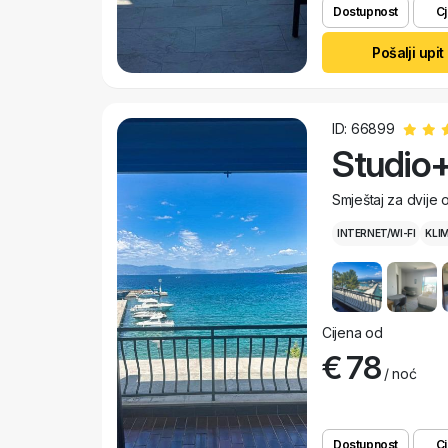
Dostupnost
Cj
Pošalji upit
ID: 66899
Studio+
Smještaj za dvije
INTERNET/WI-FI
KLI
Cijena od
€ 78
/ noć
Dostupnost
Cj