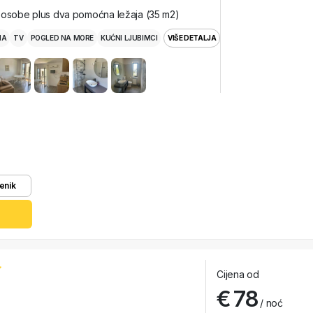
 osobe plus dva pomoćna ležaja (35 m2)
MA
TV
POGLED NA MORE
KUĆNI LJUBIMCI
VIŠE DETALJA
enik
Cijena od
€ 78
/ noć