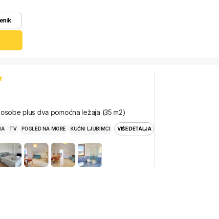
enik
 osobe plus dva pomoćna ležaja (35 m2)
MA
TV
POGLED NA MORE
KUĆNI LJUBIMCI
VIŠE DETALJA