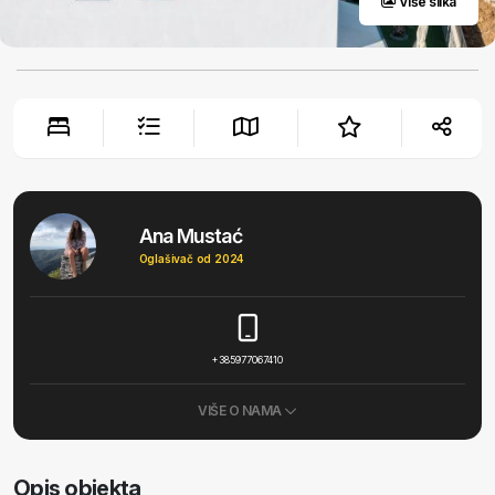
Više slika
Ana Mustać
Oglašivač od 2024
+385977067410
VIŠE O NAMA
Opis objekta