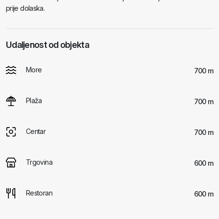
prije dolaska.
Udaljenost od objekta
More
700 m
Plaža
700 m
Centar
700 m
Trgovina
600 m
Restoran
600 m