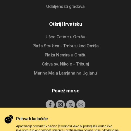
Udaljenosti gradova
Otkrij Hrvatsku
Ušće Cetine u Omišu
Plaža Stružica - Trnbusi kod Omiša
Plaža Nemira u Omišu
Crkva sv. Nikole - Tribunj
Marina Mala Lamjana na Ugljanu
Povežimo se
Prihvati kolačiće
Apartmanija.hr koristi kolačiće (cookies) kako bi poboljšali korisničko
iskustvo, funkcionalnost stranice i pretraživanja oglasa. Više o kolačićima