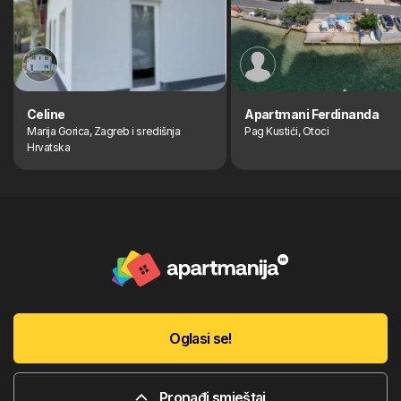
Celine
Apartmani Ferdinanda
Marija Gorica, Zagreb i središnja
Pag Kustići, Otoci
Hrvatska
Oglasi se!
Pronađi smještaj