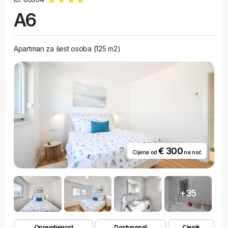
A6
Apartman za šest osoba (125 m2)
€ 300
Cijena od
na noć
+35
Opremljenost
Dostupnost
Cjenik