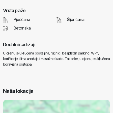
Vrsta plaže
Pješčana
Šljunčana
Betonska
Dodatni sadržaji
U cijenu je uključena posteljina, ručnici, besplatan parking, Wi-fi,
korištenje klima uređaja i masažne kade. Također, u cijenu je uključena
boravišna pristojba.
Naša lokacija