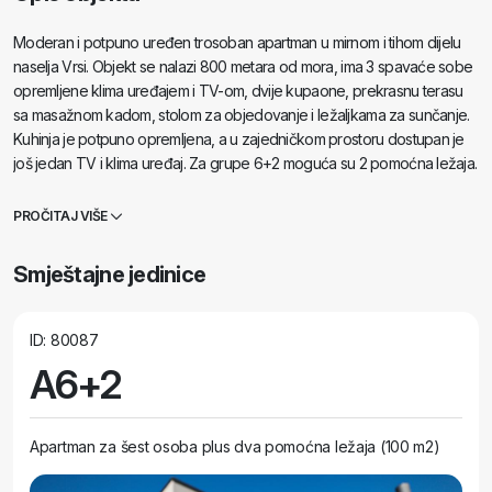
Moderan i potpuno uređen trosoban apartman u mirnom i tihom dijelu
naselja Vrsi. Objekt se nalazi 800 metara od mora, ima 3 spavaće sobe
opremljene klima uređajem i TV-om, dvije kupaone, prekrasnu terasu
sa masažnom kadom, stolom za objedovanje i ležaljkama za sunčanje.
Kuhinja je potpuno opremljena, a u zajedničkom prostoru dostupan je
još jedan TV i klima uređaj. Za grupe 6+2 moguća su 2 pomoćna ležaja.
PROČITAJ VIŠE
Smještajne jedinice
ID: 80087
A6+2
Apartman za šest osoba plus dva pomoćna ležaja (100 m2)