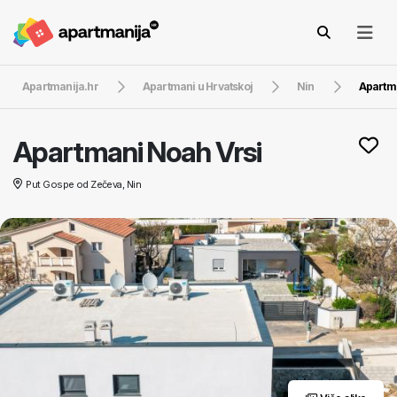
Apartmanija.hr
Apartmani u Hrvatskoj
Nin
Apartm
Apartmani Noah Vrsi
Put Gospe od Zečeva, Nin