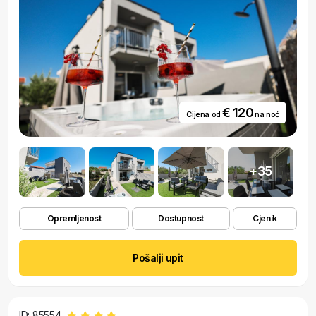
€ 120
Cijena od
na noć
+35
Opremljenost
Dostupnost
Cjenik
Pošalji upit
ID: 85554