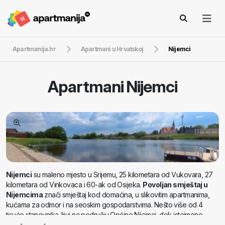
Apartmanija.hr
Apartmani u Hrvatskoj
Nijemci
Apartmani
Nijemci
Nijemci
su maleno mjesto u Srijemu, 25 kilometara od Vukovara, 27
kilometara od Vinkovaca i 60-ak od Osijeka.
Povoljan smještaj u
Nijemcima
znači smještaj kod domaćina, u slikovitim apartmanima,
kućama za odmor i na seoskim gospodarstvima. Nešto više od 4
tisuće stanovnika živi na području Općine Nijemci, dok istoimeno
naselje broji tek nešto oko 1600 duša. Kroz Nijemce protječe rijeka