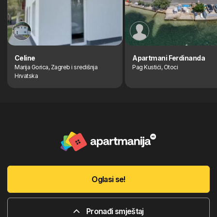
Celine
Apartmani Ferdinanda
Marija Gorica, Zagreb i središnja
Pag Kustići, Otoci
Hrvatska
Oglasi se!
Pronađi smještaj