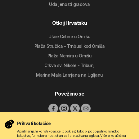
Udaljenosti gradova
Otkrij Hrvatsku
Ušće Cetine u Omišu
Plaža Stružica - Trnbusi kod Omiša
Plaža Nemira u Omišu
Crkva sv. Nikole - Tribunj
Marina Mala Lamjana na Ugljanu
Povežimo se
Prihvati kolačiće
Apartmanija.hr koristi kolačiće (cookies) kako bi poboljšali korisničko
iskustvo, funkcionalnost stranice i pretraživanja oglasa. Više o kolačićima