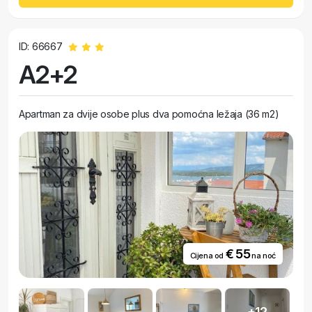
ID: 66667
A2+2
Apartman za dvije osobe plus dva pomoćna ležaja (36 m2)
€ 55
Cijena od
na noć
+12