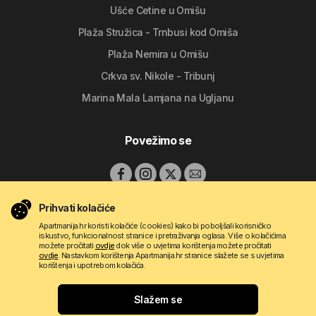
Ušće Cetine u Omišu
Plaža Stružica - Trnbusi kod Omiša
Plaža Nemira u Omišu
Crkva sv. Nikole - Tribunj
Marina Mala Lamjana na Ugljanu
Povežimo se
Prihvati kolačiće
Apartmanija.hr koristi kolačiće (cookies) kako bi poboljšali korisničko
iskustvo, funkcionalnost stranice i pretraživanja oglasa. Više o kolačićima
možete pročitati
ovdje
dok više o uvjetima korištenja možete pročitati
ovdje
. Nastavkom korištenja Apartmanija.hr stranice slažete se s uvjetima
korištenja i upotrebom kolačića.
Copyright © 2009 - 2026 Do-bra d.o.o.
Slažem se
Kontakt
O nama
Pravila korištenja
Uvjeti oglašavanja