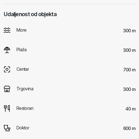
Udaljenost od objekta
More
300 m
Plaža
300 m
Centar
700 m
Trgovina
300 m
Restoran
40 m
Doktor
600 m