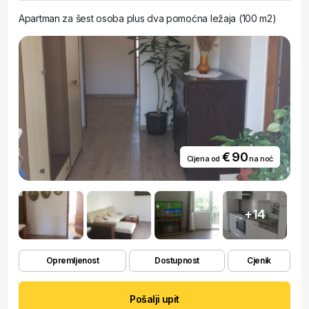
Apartman za šest osoba plus dva pomoćna ležaja (100 m2)
€ 90
Cijena od
na noć
+14
Opremljenost
Dostupnost
Cjenik
Pošalji upit