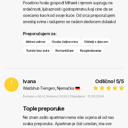
Posebno hvala gospođi Mihaeli i njenom suprugu na
srdačnosti, ljubaznosti i gostoprimstvu koji cine da se
osecamo kao kod svoje kuće. Od srca preporučujem
smestaj svima i radujemo se našem sledecem dolasku!
Preporučujem za:
Aktivni odmor
Osobe željne mira
Obitelji s djecom
Turiste bez auta
Romantičare
Razgledavanje
I
Ivana
Odlično!
5
/
5
Waldshut-Tiengen, Njemačka
Boravio u
A2+2
, Kolovoz 2024 |
Objavljeno : 12.08.2024
Tople preporuke
Ne znam zašto apartman nema više ocjena ali od nas
svaka preporuka . Apartman je čist i uredan, ima sve