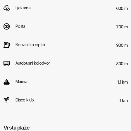
Ljekarna
600 m
Pošta
700 m
Benzinska crpka
900 m
Autobusni kolodvor
800 m
Marina
1.1 km
Disco klub
1 km
Vrsta plaže