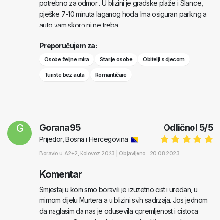
potrebno za odmor . U blizini je gradske plaže i Slanice,
pješke 7-10 minuta laganog hoda. Ima osiguran parking a
auto vam skoro ni ne treba.
Preporučujem za:
Osobe željne mira
Starije osobe
Obitelji s djecom
Turiste bez auta
Romantičare
G
Gorana95
Odlično!
5
/
5
Prijedor, Bosna i Hercegovina
Boravio u
A2+2
, Kolovoz 2023 |
Objavljeno : 20.08.2023
Komentar
Smjestaj u kom smo boravili je izuzetno cist i uredan, u
mirnom dijelu Murtera a u blizini svih sadrzaja. Jos jednom
da naglasim da nas je odusevila opremljenost i cistoca