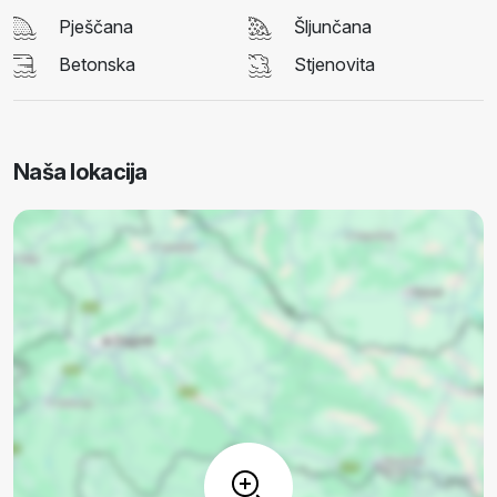
Pješčana
Šljunčana
Betonska
Stjenovita
Naša lokacija