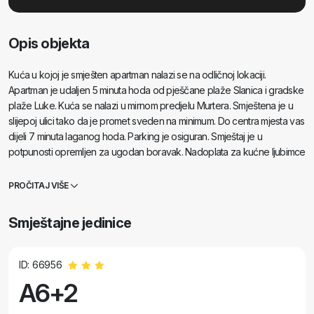
Opis objekta
Kuća u kojoj je smješten apartman nalazi se na odličnoj lokaciji.
Apartman je udaljen 5 minuta hoda od pješčane plaže Slanica i gradske
plaže Luke. Kuća se nalazi u mirnom predjelu Murtera. Smještena je u
slijepoj ulici tako da je promet sveden na minimum. Do centra mjesta vas
dijeli 7 minuta laganog hoda. Parking je osiguran. Smještaj je u
potpunosti opremljen za ugodan boravak. Nadoplata za kućne ljubimce
iznosi 10€.
PROČITAJ VIŠE
Smještajne jedinice
ID: 66956
A6+2