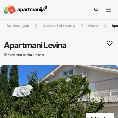
Apartmanija.hr
Apartmani u Hrvatskoj
Murter
Apa
Apartmani Levina
Murterskih braščin 6, Murter