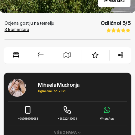
Više slika
Odlično!
5
/5
Ocjena gostiju na temelju
3
komentara
Mihaela Mudronja
Oglašivač od 2020
+385989596683
+38522435653
WhatsApp
VIŠE O NAMA