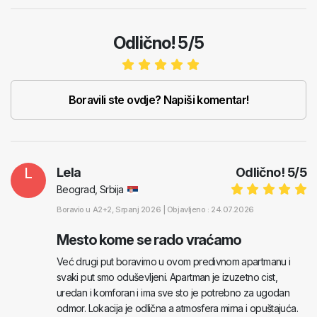
Odlično! 5/5
Boravili ste ovdje? Napiši komentar!
L
Lela
Odlično!
5
/
5
Beograd, Srbija
Boravio u
A2+2
, Srpanj 2026 |
Objavljeno : 24.07.2026
Mesto kome se rado vraćamo
Već drugi put boravimo u ovom predivnom apartmanu i
svaki put smo oduševljeni. Apartman je izuzetno cist,
uredan i komforan i ima sve sto je potrebno za ugodan
odmor. Lokacija je odlična a atmosfera mirna i opuštajuća.