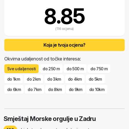
Bašićevo atraktivno arhitektonsko djelo – Pozdrav suncu. Energija
8.85
mora kojom se punimo i mi, ljudi, pokreće ovaj čudesan instrument, a
plima i oseka su dirigenti koji se smjenjuju na ovom neobičnom
koncertu na zadarskoj rivi. Dođite i osluhnite!
(116 ocjena)
Koja je tvoja ocjena?
Okvirna udaljenost od točke interesa:
Sve udaljenosti
do 250 m
do 500 m
do 750 m
do 1km
do 2km
do 3km
do 4km
do 5km
do 6km
do 7km
do 8km
do 9km
do 10km
Smještaj Morske orgulje u Zadru