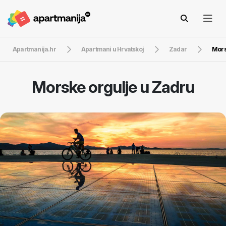
Apartmanija.hr
Apartmani u Hrvatskoj
Zadar
Mors
Morske orgulje u Zadru