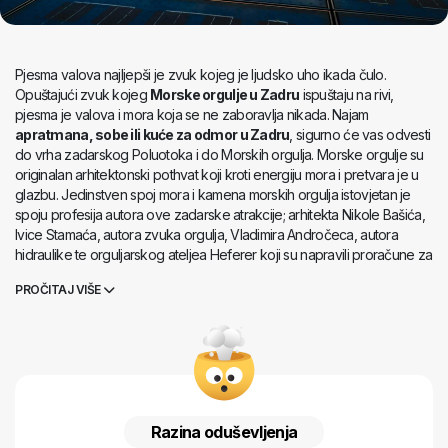
Pjesma valova najljepši je zvuk kojeg je ljudsko uho ikada čulo.
Opuštajući zvuk kojeg
Morske orgulje u Zadru
ispuštaju na rivi,
pjesma je valova i mora koja se ne zaboravlja nikada. Najam
apratmana, sobe ili kuće za odmor u Zadru
, sigurno će vas odvesti
do vrha zadarskog Poluotoka i do Morskih orgulja. Morske orgulje su
originalan arhitektonski pothvat koji kroti energiju mora i pretvara je u
glazbu. Jedinstven spoj mora i kamena morskih orgulja istovjetan je
spoju profesija autora ove zadarske atrakcije; arhitekta Nikole Bašića,
Ivice Stamaća, autora zvuka orgulja, Vladimira Andročeca, autora
hidraulike te orguljarskog ateljea Heferer koji su napravili proračune za
svirale morskih orgulja. U prvoj fazi izvedbe zapadni dio rive
PROČITAJ VIŠE
Poluotoka je izgrađen kao kaskade duge 75 metara. U rivu su
ugrađene cijevi koje u dodiru s morem ispuštaju zvukove. Napravljeni
su precizni proračuni s izborom tonova i akorda po uzoru na
tradicionalne dalmatinske klapske pjesme. Morske orgulje su svečano
otvorene u travnju 2005. godine, a već u svibnju iduće godine su
osvojile i Europsku nagradu za urbani javni prostor u konkurenciji od
207 projekata iz 31 zemlje (podijelili su nagradu s Nizozemcima za
Razina oduševljenja
projekt u Zaanstadu). U neposrednoj blizini orgulja nalazi se još jedno