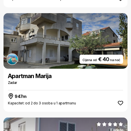
€ 40
Cijena od
na noć
Apartman Marija
Zadar
947m
Kapacitet: od 2 do 3 osoba u 1 apartmanu
8 ocjena