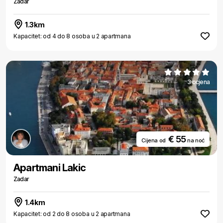
Zadar
1.3km
Kapacitet: od 4 do 8 osoba u 2 apartmana
3 ocjena
€ 55
Cijena od
na noć
Apartmani Lakic
Zadar
1.4km
Kapacitet: od 2 do 8 osoba u 2 apartmana