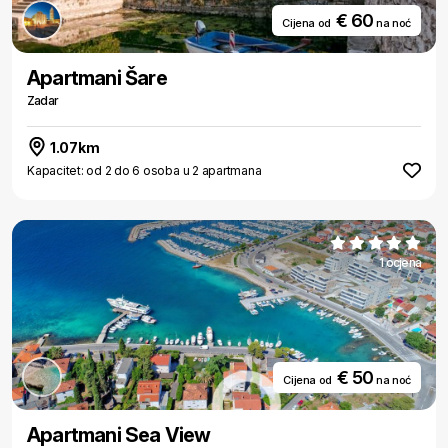
€ 60
Cijena od
na noć
Apartmani Šare
Zadar
1.07km
Kapacitet: od 2 do 6 osoba u 2 apartmana
1 ocjena
€ 50
Cijena od
na noć
Apartmani Sea View