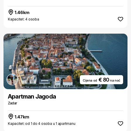
1.46km
Kapacitet: 4 osoba
€ 80
Cijena od
na noć
Apartman Jagoda
Zadar
1.47km
Kapacitet: od 1 do 4 osoba u 1 apartmanu