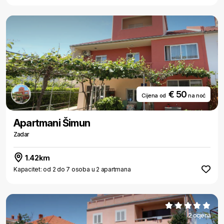
€ 50
Cijena od
na noć
Apartmani Šimun
Zadar
1.42km
Kapacitet: od 2 do 7 osoba u 2 apartmana
2 ocjena