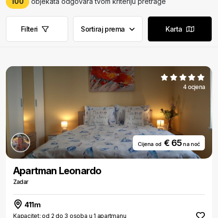
100
objekata odgovara tvom kriteriju pretrage
Filteri
Sortiraj prema
Karta
4 ocjena
€ 65
Cijena od
na noć
Apartman Leonardo
Zadar
411m
Kapacitet: od 2 do 3 osoba u 1 apartmanu