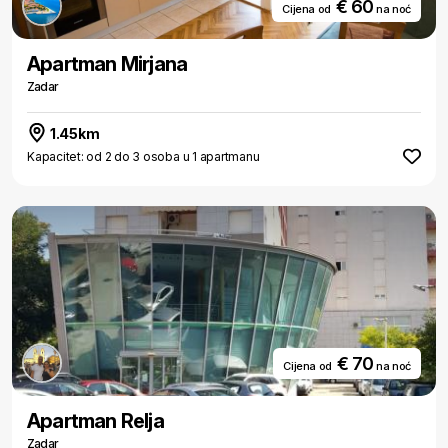
€ 60
Cijena od
na noć
Apartman Mirjana
Zadar
1.45km
Kapacitet: od 2 do 3 osoba u 1 apartmanu
€ 70
Cijena od
na noć
Apartman Relja
Zadar