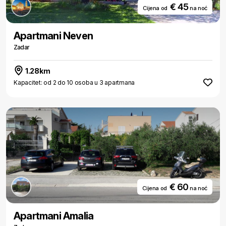
€ 45
Cijena od
na noć
Apartmani Neven
Zadar
1.28km
Kapacitet: od 2 do 10 osoba u 3 apartmana
€ 60
Cijena od
na noć
Apartmani Amalia