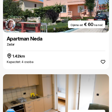
€ 60
Cijena od
na noć
Apartman Neda
Zadar
1.42km
Kapacitet: 4 osoba