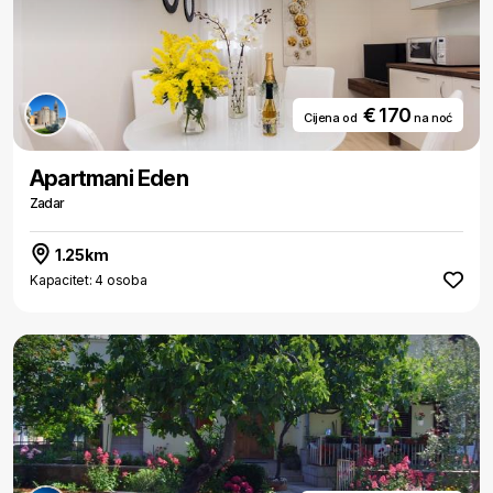
€ 170
Cijena od
na noć
Apartmani Eden
Zadar
1.25km
Kapacitet: 4 osoba