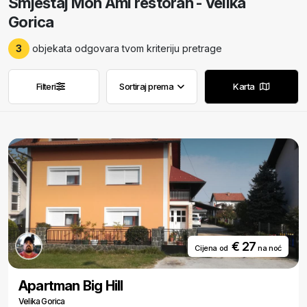
Smještaj Mon Ami restoran - Velika
Gorica
3
objekata odgovara tvom kriteriju pretrage
Filteri
Sortiraj prema
Karta
Ukloni filtere
Ukloni filtere
€ 27
Cijena od
na noć
Apartman Big Hill
Velika Gorica