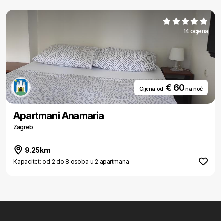
14 ocjena
€ 60
Cijena od
na noć
Apartmani Anamaria
Zagreb
9.25km
Kapacitet: od 2 do 8 osoba u 2 apartmana