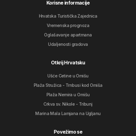
Korisne informacije
Hrvatska Turistička Zajednica
Vremenska prognoza
Oglašavanje apartmana
Udaljenosti gradova
Otkrij Hrvatsku
Ušće Cetine u Omišu
Plaža Stružica - Trnbusi kod Omiša
Plaža Nemira u Omišu
Crkva sv. Nikole - Tribunj
Marina Mala Lamjana na Ugljanu
Povežimo se