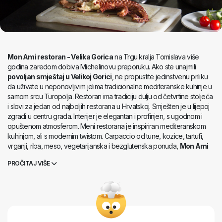
Mon Ami restoran - Velika Gorica
na Trgu kralja Tomislava više
godina zaredom dobiva Michelinovu preporuku. Ako ste unajmili
povoljan smještaj u Velikoj Gorici
, ne propustite jedinstvenu priliku
da uživate u neponovljivim jelima tradicionalne mediteranske kuhinje u
samom srcu Turopolja. Restoran ima tradiciju dulju od četvrtine stoljeća
i slovi za jedan od najboljih restorana u Hrvatskoj. Smješten je u lijepoj
zgradi u centru grada. Interijer je elegantan i profinjen, s ugodnom i
opuštenom atmosferom. Meni restorana je inspiriran mediteranskom
kuhinjom, ali s modernim twistom. Carpaccio od tune, kozice, tartufi,
vrganji, riba, meso, vegetarijanska i bezglutenska ponuda,
Mon Ami
restoran - Velika Gorica
ima sve što različita nepca trebaju za
PROČITAJ VIŠE
nezaboravan doživljaj, a hrana se može naručiti i online, ali tako
propuštate priliku da uživate u nezaboravnom gostoprimstvu
Turopoljaca.