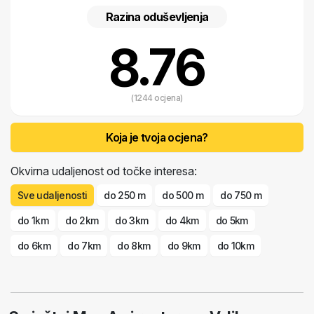
Razina oduševljenja
8.76
(1244 ocjena)
Koja je tvoja ocjena?
Okvirna udaljenost od točke interesa:
Sve udaljenosti
do 250 m
do 500 m
do 750 m
do 1km
do 2km
do 3km
do 4km
do 5km
do 6km
do 7km
do 8km
do 9km
do 10km