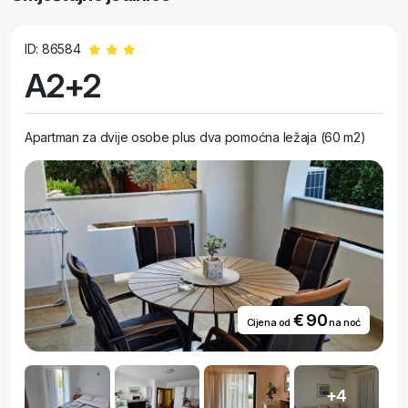
ID: 86584
A2+2
Apartman za dvije osobe plus dva pomoćna ležaja (60 m2)
€ 90
Cijena od
na noć
+4