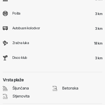
Pošta
3 km
Autobusni kolodvor
3 km
Zračna luka
18 km
Disco klub
3 km
Vrsta plaže
Šljunčana
Betonska
Stjenovita