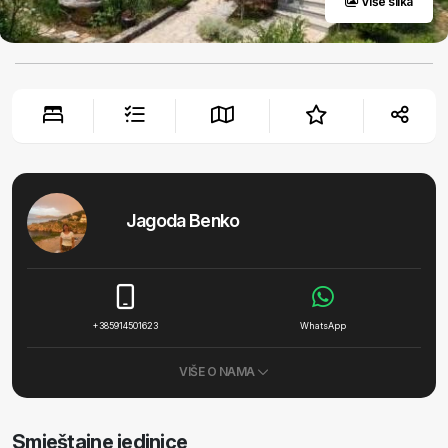
Više slika
Jagoda Benko
+385914501623
WhatsApp
VIŠE O NAMA
Smještajne jedinice