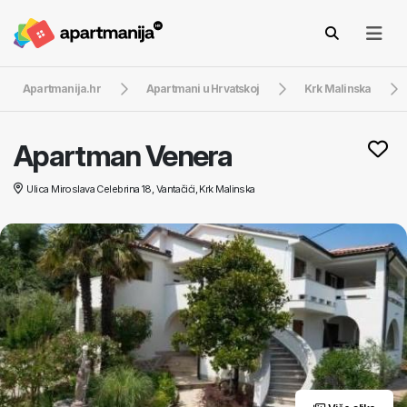
Apartmanija.hr
Apartmani u Hrvatskoj
Krk Malinska
Apartman Venera
Ulica Miroslava Celebrina 18, Vantačići, Krk Malinska