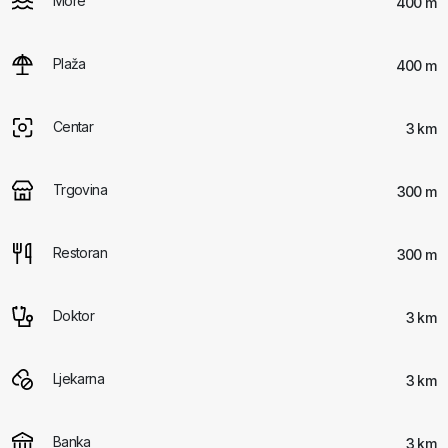
More
400 m
Plaža
400 m
Centar
3 km
Trgovina
300 m
Restoran
300 m
Doktor
3 km
Ljekarna
3 km
Banka
3 km