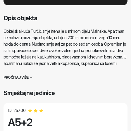
Opis objekta
Obiteljska kuća Turčić smještena je u mirnom djelu Malinske. Apartman
se nalazi u prizemlju objekta, udaljen 200 m od mora i svega 10 min.
hoda do centra. Nudimo smještaj za pet do sedam osoba. Opremljen je
sa tri spavaće sobe, dvije dvokrevetne i jedna jednokrevetna sa dva
pomoćna ležaja na kat, kuhinjom, blagavaonom i dnevnim boravkom. U
apartmanu nalazi se jedna velika kupaonica, kupaonica sa tušem i
posebni toalet. Nudimo mogućnost korištenja perilica robe, satelit,
Internet. U dvorištu nalazi terase sa kaminom i vlastiti parking. Za djecu
PROČITAJ VIŠE
imamo ljuljačke i klackalice.
Smještajne jedinice
ID: 25700
A5+2