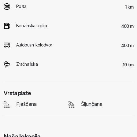
Pošta
1 km
Benzinska crpka
400 m
Autobusni kolodvor
400 m
Zračna luka
19 km
Vrsta plaže
Pješčana
Šljunčana
Naša lokacija