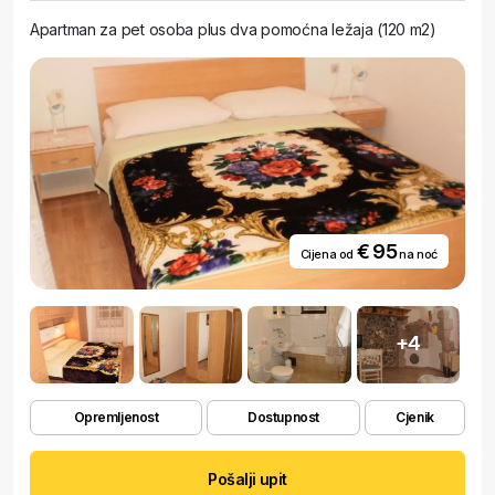
Apartman za pet osoba plus dva pomoćna ležaja (120 m2)
€ 95
Cijena od
na noć
+4
Opremljenost
Dostupnost
Cjenik
Pošalji upit