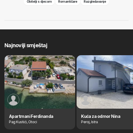
Obitelji s djecom
Romantičare
Razgledavanje
Najnoviji smještaj
Apartmani Ferdinanda
Kuća za odmor Nina
Pag Kustići, Otoci
Peroj, Istra