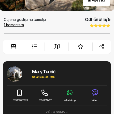
Više slika
Odlično!
5
/5
Ocjena gostiju na temelju
1
komentara
Mary Turčić
Oglašivač od 2013
+385989055319
+38551858831
WhatsApp
Viber
VIŠE O NAMA