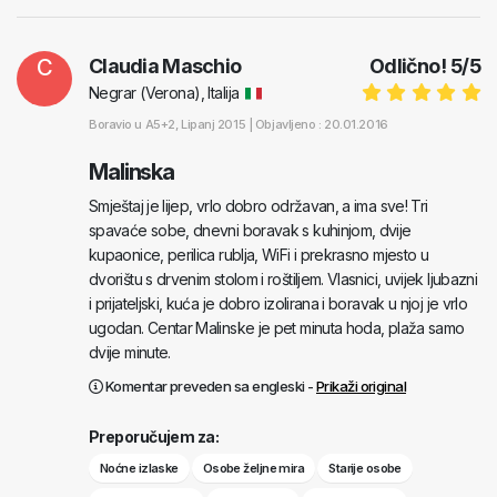
C
Claudia Maschio
Odlično!
5
/
5
Negrar (Verona), Italija
Boravio u
A5+2
, Lipanj 2015 |
Objavljeno : 20.01.2016
Malinska
Smještaj je lijep, vrlo dobro održavan, a ima sve! Tri
spavaće sobe, dnevni boravak s kuhinjom, dvije
kupaonice, perilica rublja, WiFi i prekrasno mjesto u
dvorištu s drvenim stolom i roštiljem. Vlasnici, uvijek ljubazni
i prijateljski, kuća je dobro izolirana i boravak u njoj je vrlo
ugodan. Centar Malinske je pet minuta hoda, plaža samo
dvije minute.
Komentar preveden sa engleski -
Prikaži original
Preporučujem za:
Noćne izlaske
Osobe željne mira
Starije osobe