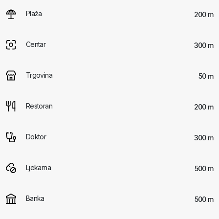
Plaža
200 m
Centar
300 m
Trgovina
50 m
Restoran
200 m
Doktor
300 m
Ljekarna
500 m
Banka
500 m