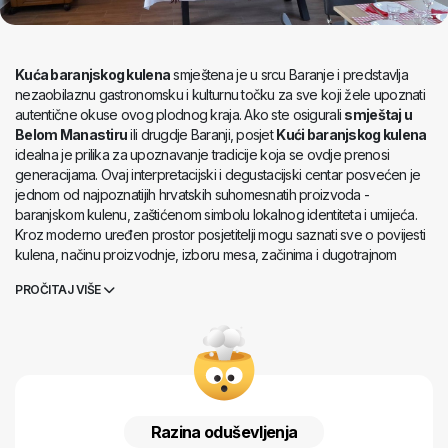
Kuća baranjskog kulena
smještena je u srcu Baranje i predstavlja
nezaobilaznu gastronomsku i kulturnu točku za sve koji žele upoznati
autentične okuse ovog plodnog kraja. Ako ste osigurali
smještaj u
Belom Manastiru
ili drugdje Baranji, posjet
Kući baranjskog kulena
idealna je prilika za upoznavanje tradicije koja se ovdje prenosi
generacijama. Ovaj interpretacijski i degustacijski centar posvećen je
jednom od najpoznatijih hrvatskih suhomesnatih proizvoda -
baranjskom kulenu, zaštićenom simbolu lokalnog identiteta i umijeća.
Kroz moderno uređen prostor posjetitelji mogu saznati sve o povijesti
kulena, načinu proizvodnje, izboru mesa, začinima i dugotrajnom
procesu zrenja koji ovom delicijskom proizvodu daje prepoznatljiv
PROČITAJ VIŠE
okus i miris. Izložbeni dio centra na zanimljiv i edukativan način
prikazuje svakodnevni život baranjskih domaćinstava, dok
multimedijalni sadržaji približavaju važnost kulena u običajima,
blagdanima i društvenom životu Baranje. Poseban doživljaj posjeta
Kući baranjskog kulena svakako je degustacija, gdje se mogu kušati
različite varijante kulena i drugih lokalnih proizvoda, često uz čašu
vrhunskog baranjskog vina. Ova kuća nije samo mjesto kušanja hrane,
Razina oduševljenja
već prostor susreta tradicije, gostoljubivosti i strasti prema domaćoj