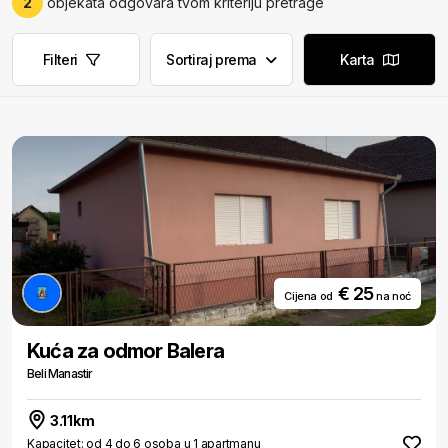
2
objekata odgovara tvom kriteriju pretrage
Filteri
Sortiraj prema
Karta
€ 25
Cijena od
na noć
Kuća za odmor Balera
Beli Manastir
3.11km
Kapacitet: od 4 do 6 osoba u 1 apartmanu