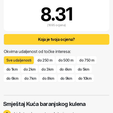
proizvodnji. Kuća baranjskog kulena pruža autentičan uvid u duh
8.31
Baranje i savršen je izbor za sve koji žele osjetiti pravu slavonsko-
baranjsku gastronomiju - polako, iskreno i s punim okusima.
(1695 ocjena)
Koja je tvoja ocjena?
Okvirna udaljenost od točke interesa:
Sve udaljenosti
do 250 m
do 500 m
do 750 m
do 1km
do 2km
do 3km
do 4km
do 5km
do 6km
do 7km
do 8km
do 9km
do 10km
Smještaj Kuća baranjskog kulena