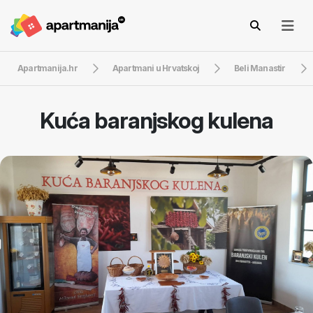
Apartmanija.hr
Apartmani u Hrvatskoj
Beli Manastir
Kuća baranjskog kulena