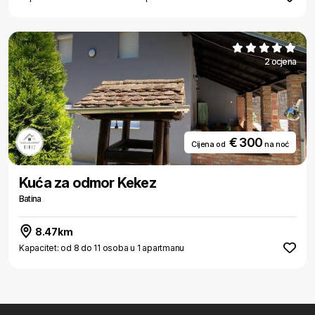
2 ocjena
€ 300
Cijena od
na noć
Kuća za odmor Kekez
Batina
8.47km
Kapacitet: od 8 do 11 osoba u 1 apartmanu