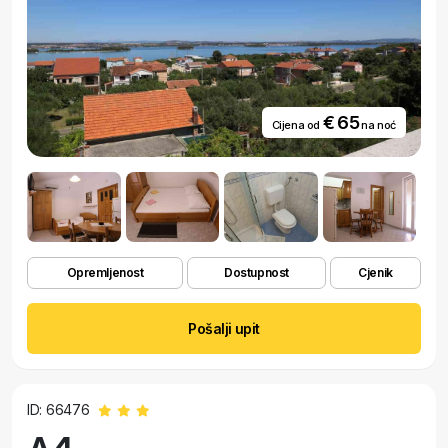
€ 65
Cijena od
na noć
Opremljenost
Dostupnost
Cjenik
Pošalji upit
ID: 66476