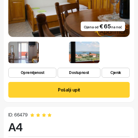
€ 65
Cijena od
na noć
Opremljenost
Dostupnost
Cjenik
Pošalji upit
ID: 66479
A4