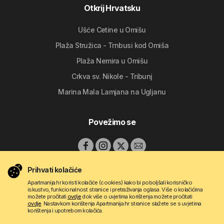
Otkrij Hrvatsku
Ušće Cetine u Omišu
Plaža Stružica - Trnbusi kod Omiša
Plaža Nemira u Omišu
Crkva sv. Nikole - Tribunj
Marina Mala Lamjana na Ugljanu
Povežimo se
Prihvati kolačiće
Apartmanija.hr koristi kolačiće (cookies) kako bi poboljšali korisničko
iskustvo, funkcionalnost stranice i pretraživanja oglasa. Više o kolačićima
možete pročitati
ovdje
dok više o uvjetima korištenja možete pročitati
ovdje
. Nastavkom korištenja Apartmanija.hr stranice slažete se s uvjetima
korištenja i upotrebom kolačića.