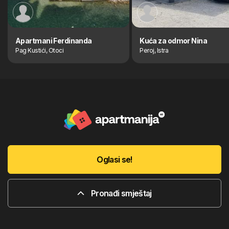
Apartmani Ferdinanda
Kuća za odmor Nina
Pag Kustići, Otoci
Peroj, Istra
Oglasi se!
Pronađi smještaj