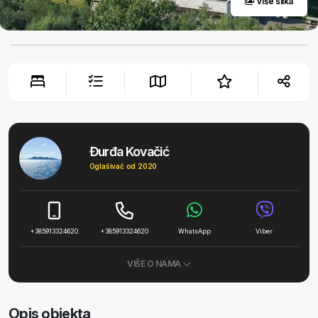
Više slika
Đurđa Kovačić
Oglašivač od 2020
+385913324620
+385913324620
WhatsApp
Viber
VIŠE O NAMA
Opis objekta