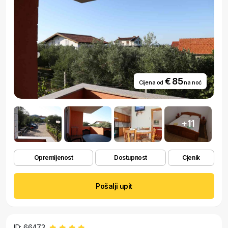
malo djecom tako i osoba željnih uživanja u čistom zraku, moru, miru i
zelenilu kojim obiluje otok Pašman. Zbog pitomog krajolika i
konfiguracije otoka, popularna je rekreacija i vožnja biciklima, a plaža
pruža mogućnost igranja odbojke na pijesku i puno zabave za Vaše
mališane. Ukoliko ste roditelj djeteta mlađeg uzrasta, provest ćete
odmor bez puno stresa oko skrbi za sigurnost Vašeg djeteta jer je
plaža pješčana s plićakom pogodnim za igru, smještena blizu
€ 85
apartmana, sa sjenovitim dijelom i hladovinom tako da se na plaži može
Cijena od
na noć
boraviti tijekom cijelog dana bez obzira na osjetljivost Vaše kože.
Dođite i otkrijte djelić ovog bisera srednje
+11
Opremljenost
Dostupnost
Cjenik
Pošalji upit
ID: 66473