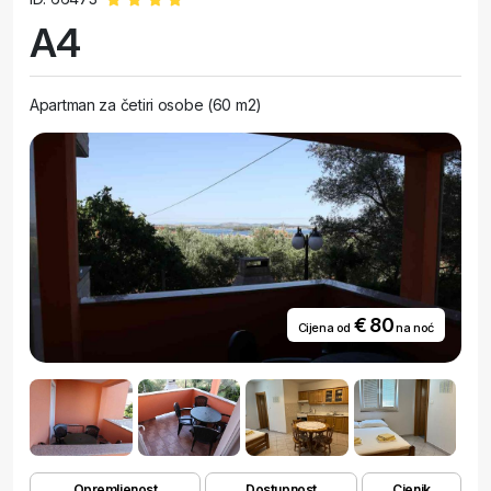
A4
Apartman za četiri osobe (60 m2)
€ 80
Cijena od
na noć
Opremljenost
Dostupnost
Cjenik