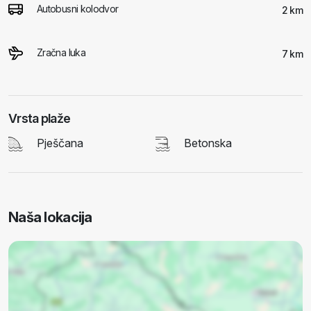
Autobusni kolodvor
2 km
Zračna luka
7 km
Vrsta plaže
Pješčana
Betonska
Naša lokacija