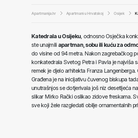
Apartmanija.hr
Apartmani u Hrvatskoj
Osijek
K
Katedrala u Osijeku
, odnosno Osječka konkat
ste unajmili
apartman, sobu ili kuću za odmo
do visine od 94 metra. Nakon zagrebačkog pot
konkatedrala Svetog Petra i Pavla je najviša 
remek je djelo arhitekta Franza Langenberga.
Građena je na inicijativu čuvenog biskupa ta
unutrašnjos se dotjerivala još niz desetljeća
slikar Mirko Rački oslikao zidove freskama. 
sve koji žele razgledati obilje ornamentalnih pri