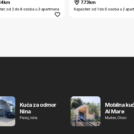
14km
7.73km
tet: od 2 do 8 osoba u 3 apartmana
Kapacitet: od 1 do 6 osoba u 2 apa
Kuća za odmor
Mobilna kuć
Nina
Al Mare
Peroj, Istra
Murter, Otoci