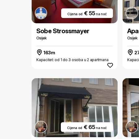
€ 55
Cijena od
na noć
Sobe Strossmayer
Apa
Osijek
Osijek
163m
2
Kapacitet: od 1 do 3 osoba u 2 apartmana
Kapaci
€ 65
Cijena od
na noć