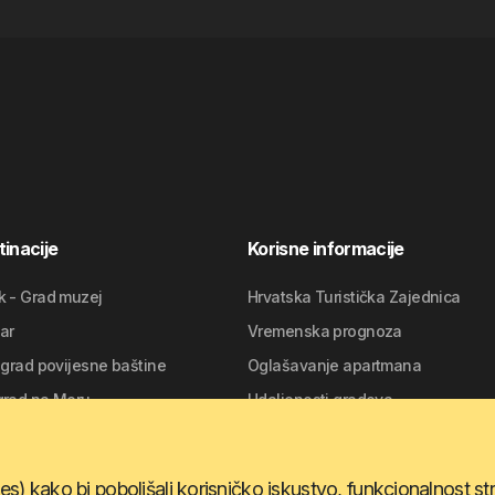
inacije
Korisne informacije
k - Grad muzej
Hrvatska Turistička Zajednica
ar
Vremenska prognoza
 grad povijesne baštine
Oglašavanje apartmana
grad na Moru
Udaljenosti gradova
t - 1700 godina tradicije
es) kako bi poboljšali korisničko iskustvo, funkcionalnost str