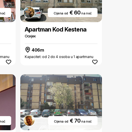
€ 60
 noć
Cijena od
na noć
Apartman Kod Kestena
Осиjек
406m
rtmanu
Kapacitet: od 2 do 4 osoba u 1 apartmanu
€ 70
 noć
Cijena od
na noć