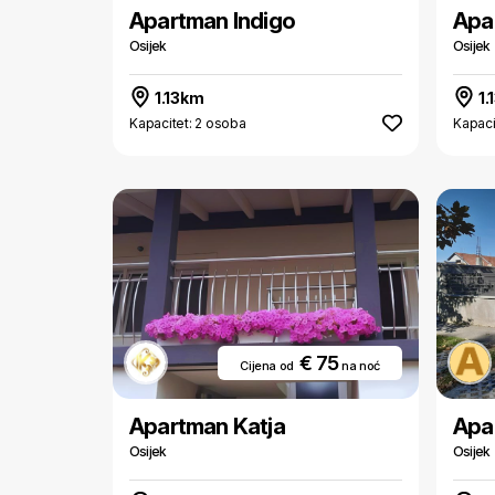
Apartman Indigo
Apa
Osijek
Osijek
1.13km
1.
Kapacitet: 2 osoba
Kapaci
€ 75
Cijena od
na noć
Apartman Katja
Apar
Osijek
Osijek