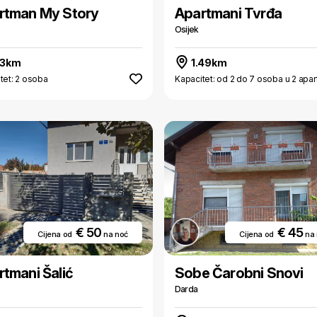
rtman My Story
Apartmani Tvrđa
Osijek
13km
1.49km
tet: 2 osoba
Kapacitet: od 2 do 7 osoba u 2 apa
€ 50
€ 45
Cijena od
na noć
Cijena od
na
tmani Šalić
Sobe Čarobni Snovi
Darda