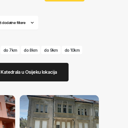
ži dodatne filtere
do 7km
do 8km
do 9km
do 10km
Katedrala u Osijeku lokacija