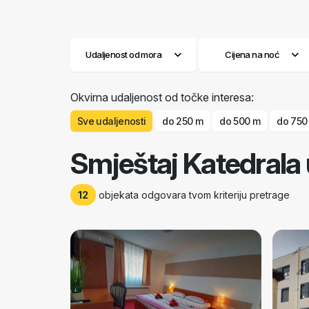
Udaljenost od mora
Cijena na noć
Okvirna udaljenost od točke interesa:
Sve udaljenosti
do 250 m
do 500 m
do 750
Smještaj Katedrala 
12
objekata odgovara tvom kriteriju pretrage