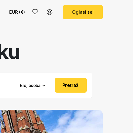
EUR (€)
Oglasi se!
eku
Pretraži
Broj osoba