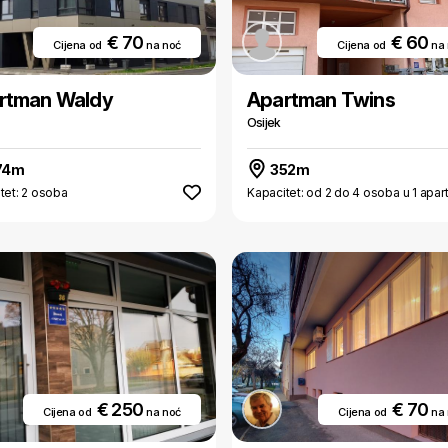
€ 70
€ 60
Cijena od
na noć
Cijena od
na
rtman Waldy
Apartman Twins
Osijek
74m
352m
tet: 2 osoba
Kapacitet: od 2 do 4 osoba u 1 apa
€ 250
€ 70
Cijena od
na noć
Cijena od
na