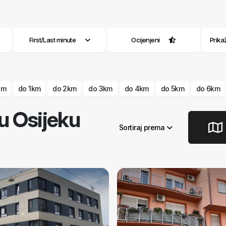
First/Last minute
Ocijenjeni
Prika
 m
do 1km
do 2km
do 3km
do 4km
do 5km
do 6km
u Osijeku
Sortiraj prema