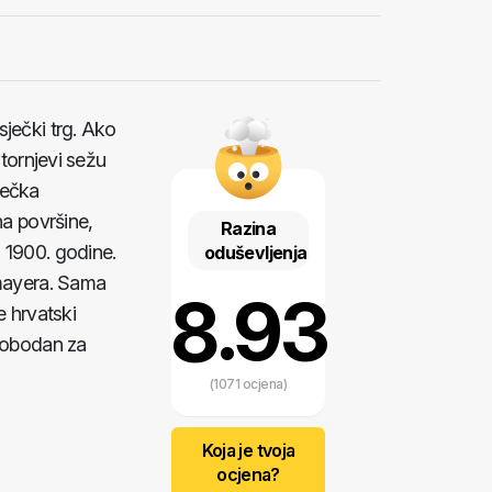
sječki trg. Ako
 tornjevi sežu
ječka
na površine,
Razina
 1900. godine.
oduševljenja
smayera. Sama
8.93
e hrvatski
slobodan za
(1071 ocjena)
Koja je tvoja
ocjena?