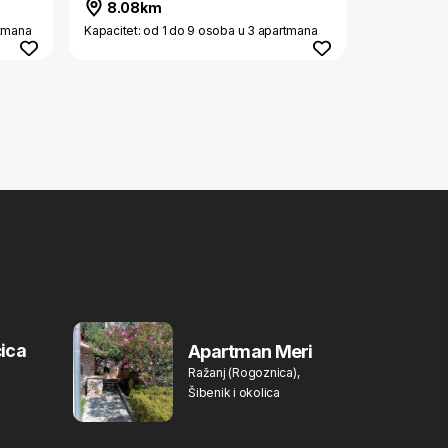
8.08km
rtmana
Kapacitet: od 1 do 9 osoba u 3 apartmana
ica
Apartman Meri
Ražanj (Rogoznica),
Šibenik i okolica