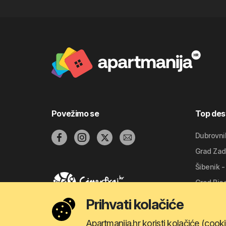
Povežimo se
Top dest
Dubrovni
Grad Zad
Šibenik -
Grad Bio
Grad Spli
Prihvati kolačiće
Apartmanija.hr koristi kolačiće (cooki