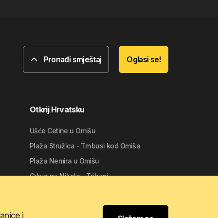
Pronađi smještaj
Oglasi se!
Otkrij Hrvatsku
Ušće Cetine u Omišu
Plaža Stružica - Trnbusi kod Omiša
Plaža Nemira u Omišu
Crkva sv. Nikole - Tribunj
Marina Mala Lamjana na Ugljanu
anice i