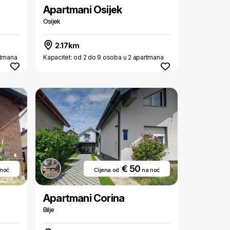
Apartmani Osijek
Osijek
2.17km
rtmana
Kapacitet: od 2 do 9 osoba u 2 apartmana
€ 50
 noć
Cijena od
na noć
Apartmani Corina
Bilje