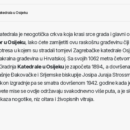
atedrala u Osijeku
edrala je neogotička crkva koja krasi srce grada i glavni o
r u Osijeku
, lako ćete zamijetiti ovu raskošnu građevinu čiji
resa u kojem su stradali tornjevi Zagrebačke katedrale Os
sakralna građevina u Hrvatskoj. Sa svojih 1062 metra četvor
 Gradnja
Katedrale u Osijeku
je započeta 1894., a dovršena
dašnje Đakovačke i Srijemske biskupije Josipa Juraja Stros
 nakon izgradnje pa se smatra dovršenom 1942. godine kada j
Svete mise se ovdje održavaju svakodnevno više puta, a je 
kaza nogotike, niz oltara i živopisnih vitraja.