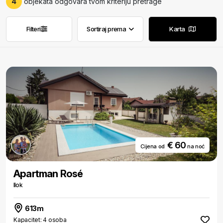
4
objekata odgovara tvom kriteriju pretrage
Filteri
Sortiraj prema
Karta
Ukloni filtere
Ukloni filtere
€ 60
Cijena od
na noć
Apartman Rosé
Ilok
613m
Kapacitet: 4 osoba