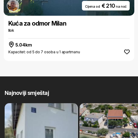
€ 210
Cijena od
na noć
Kuća za odmor Milan
Ilok
5.04km
Kapacitet: od 5 do 7 osoba u 1 apartmanu
Najnoviji smještaj