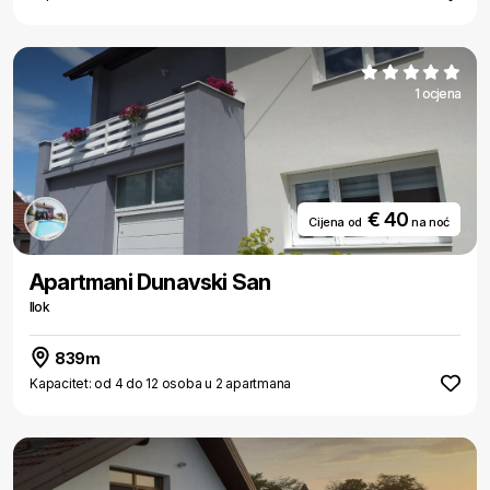
1 ocjena
€ 40
Cijena od
na noć
Apartmani Dunavski San
Ilok
839m
Kapacitet: od 4 do 12 osoba u 2 apartmana