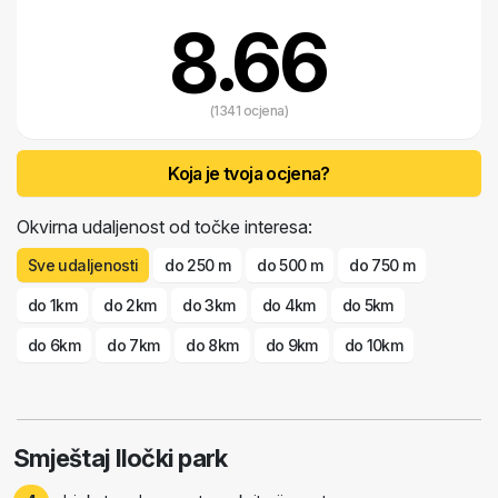
8.66
(1341 ocjena)
Koja je tvoja ocjena?
Okvirna udaljenost od točke interesa:
Sve udaljenosti
do 250 m
do 500 m
do 750 m
do 1km
do 2km
do 3km
do 4km
do 5km
do 6km
do 7km
do 8km
do 9km
do 10km
Smještaj Iločki park