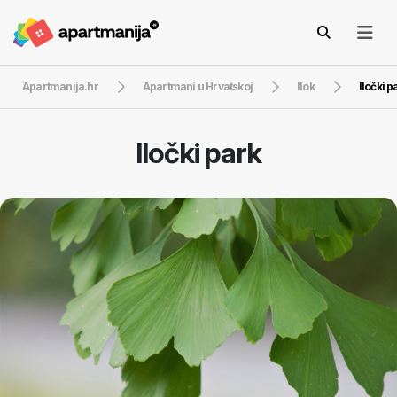
Apartmanija.hr
Apartmani u Hrvatskoj
Ilok
Iločki p
Iločki park