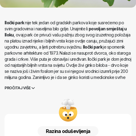
Iločki park
nije tek jedan od gradskih parkova koje susrećemo po
svim gradovima i naseljima bilo gdje. Unajmite li
povoljan smještaj u
Iloku
, ovaj park će privući vašu pažnju zbog svog izuzetnog položaja
na platou iznad rijeke i biljnih vrsta koje ovdje caruju, pružajući zimi
ugodnu zavjetrinu, a ljeti potrebnu svježinu.
Iločki park
je spomenik
parkovne arhitekture od 1973. Nalazi se nasuprot dvorca, oko staroga
grada i crkve. Više puta je obnavlja i uređivan. Iločki park je dom jednoj
od najstarijih biljnih vrsta na svijetu. Ovdje živi ginko biloba - drvo koje
se naziva još i živim fosilom jer su svi njegovi srodnici izumrli prije 200
milijuna godina. Zanimljivo je i da se ginko koristi u medicinske svrhe
dulje od pet tisućljeća pa nećemo pogriješiti ako kažemo da je šetnja
PROČITAJ VIŠE
parkom u Iloku ljekovita i meditativna.
Razina oduševljenja