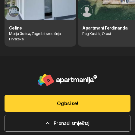
Celine
Apartmani Ferdinanda
Marija Gorica, Zagreb i središnja
Pag Kustići, Otoci
Hrvatska
Oglasi se!
Pronađi smještaj