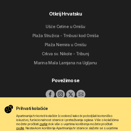
Otkrij Hrvatsku
Ušće Cetine u Omišu
Plaža Stružica - Trnbusi kod Omiša
Plaža Nemira u Omišu
Crkva sv. Nikole - Tribunj
Marina Mala Lamjana na Ugljanu
Povežimo se
Prihvati kolačiće
Apartmanija.hr koristi kolačiće (cookies) kako bi poboljšali korisničko
iskustvo, funkcionalnost stranice i pretraživanja oglasa. Više o kolačićima
možete pročitati
ovdje
dok više o uvjetima korištenja možete pročitati
ovdje
. Nastavkom korištenja Apartmanija.hr stranice slažete se s uvjetima