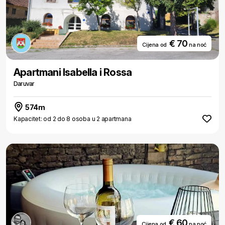
€ 70
Cijena od
na noć
Apartmani Isabella i Rossa
Daruvar
574m
Kapacitet: od 2 do 8 osoba u 2 apartmana
€ 60
Cijena od
na noć