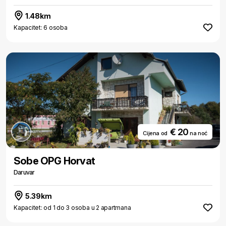
1.48km
Kapacitet: 6 osoba
€ 20
Cijena od
na noć
Sobe OPG Horvat
Daruvar
5.39km
Kapacitet: od 1 do 3 osoba u 2 apartmana