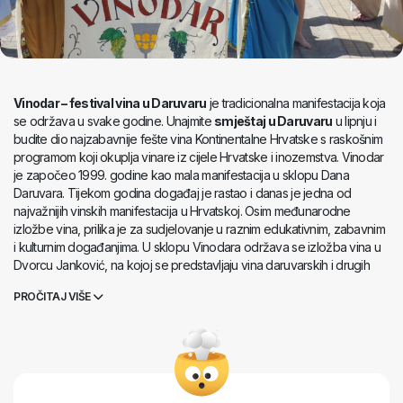
Vinodar – festival vina u Daruvaru
je tradicionalna manifestacija koja
se održava u svake godine. Unajmite
smještaj u Daruvaru
u lipnju i
budite dio najzabavnije fešte vina Kontinentalne Hrvatske s raskošnim
programom koji okuplja vinare iz cijele Hrvatske i inozemstva. Vinodar
je započeo 1999. godine kao mala manifestacija u sklopu Dana
Daruvara. Tijekom godina događaj je rastao i danas je jedna od
najvažnijih vinskih manifestacija u Hrvatskoj. Osim međunarodne
izložbe vina, prilika je za sudjelovanje u raznim edukativnim, zabavnim
i kulturnim događanjima. U sklopu Vinodara održava se izložba vina u
Dvorcu Janković, na kojoj se predstavljaju vina daruvarskih i drugih
hrvatskih vinara. Također se održavaju degustacije vina, obilasci
PROČITAJ VIŠE
podruma, sajmovi tradicionalnih proizvoda i obrta, te brojni drugi
kulturni i zabavni događaji. Vinodar –
festival vina u Daruvaru
je
popularno odredište za turiste i lokalne stanovnike, kao prilika za
kušanje izvrsnih hrvatskih vina i upoznavanje s bogatom kulturnom i
povijesnom baštinom Daruvara.