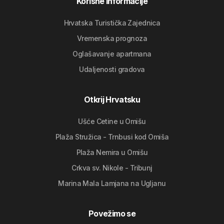
Korisne informacije
Hrvatska Turistička Zajednica
Vremenska prognoza
Oglašavanje apartmana
Udaljenosti gradova
Otkrij Hrvatsku
Ušće Cetine u Omišu
Plaža Stružica - Trnbusi kod Omiša
Plaža Nemira u Omišu
Crkva sv. Nikole - Tribunj
Marina Mala Lamjana na Ugljanu
Povežimo se