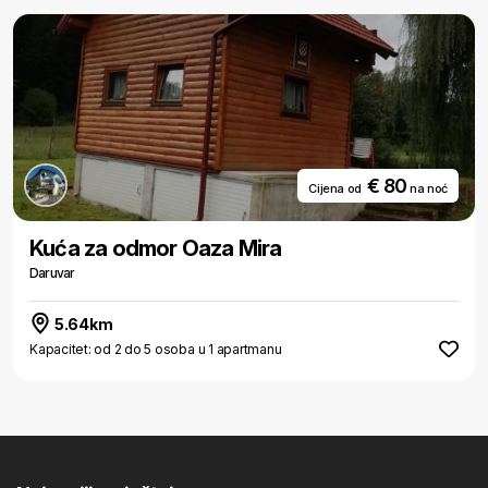
€ 80
Cijena od
na noć
Kuća za odmor Oaza Mira
Daruvar
5.64km
Kapacitet: od 2 do 5 osoba u 1 apartmanu