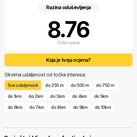
Razina oduševljenja
8.76
(1249 ocjena)
Koja je tvoja ocjena?
Okvirna udaljenost od točke interesa:
Sve udaljenosti
do 250 m
do 500 m
do 750 m
do 1km
do 2km
do 3km
do 4km
do 5km
do 6km
do 7km
do 8km
do 9km
do 10km