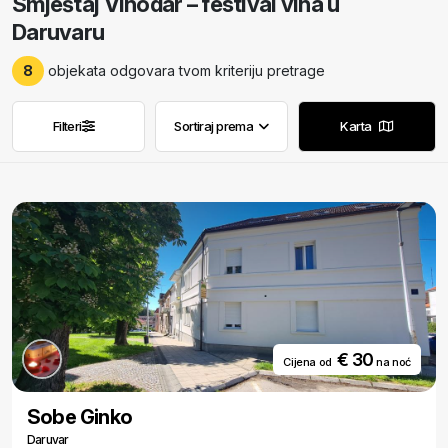
Smještaj Vinodar – festival vina u
Daruvaru
8
objekata odgovara tvom kriteriju pretrage
Filteri
Sortiraj prema
Karta
Ukloni filtere
Ukloni filtere
€ 30
Cijena od
na noć
Sobe Ginko
Daruvar