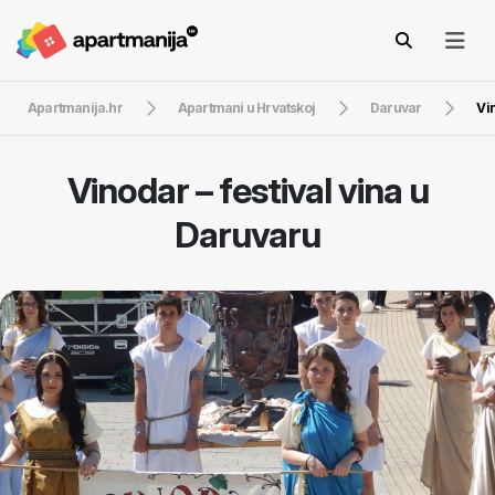
Apartmanija.hr
Apartmani u Hrvatskoj
Daruvar
Vin
Vinodar – festival vina u
Daruvaru