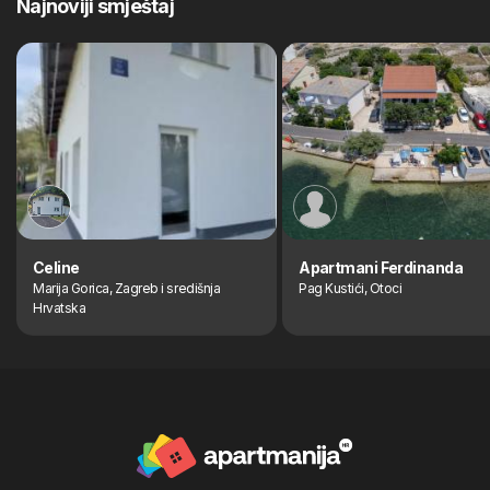
Najnoviji smještaj
Celine
Apartmani Ferdinanda
Marija Gorica, Zagreb i središnja
Pag Kustići, Otoci
Hrvatska