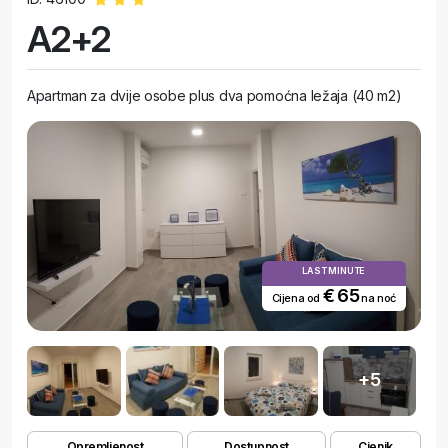
A2+2
Apartman za dvije osobe plus dva pomoćna ležaja (40 m2)
LAST MINUTE
€ 65
Cijena od
na noć
+5
Opremljenost
Dostupnost
Cjenik