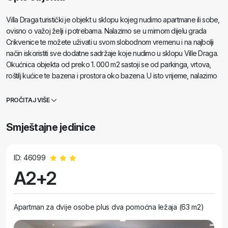
Villa Draga turistički je objekt u sklopu kojeg nudimo apartmane ili sobe,
ovisno o važoj želji i potrebama. Nalazimo se u mirnom dijelu grada
Crikvenice te možete uživati u svom slobodnom vremenu i na najbolji
način iskoristiti sve dodatne sadržaje koje nudimo u sklopu Ville Draga.
Okućnica objekta od preko 1. 000 m2 sastoji se od parkinga, vrtova,
roštilj kućice te bazena i prostora oko bazena. U isto vrijeme, nalazimo
se samo cca 15 minuta hoda od samog centra grada Crikvenice
odnosno 10 minuta hoda do najljepše plaže grada. Villa Draga
PROČITAJ VIŠE
zadovoljit ce potrebe svih kategorija gostiju: od obitelji sa djecom
zeljnih odmora i kupanja, preko parova željnih romantike i zabave u
Smještajne jedinice
Crikvenici pa sve do različitih grupa gostiju čiji je cilj istražiti Crikvenicu ili
turistička odredišta u blizini Crikvenice poput nacionalnih parkova,
otoka ili sličnih destinacija.
ID: 46099
A2+2
Apartman za dvije osobe plus dva pomoćna ležaja (63 m2)