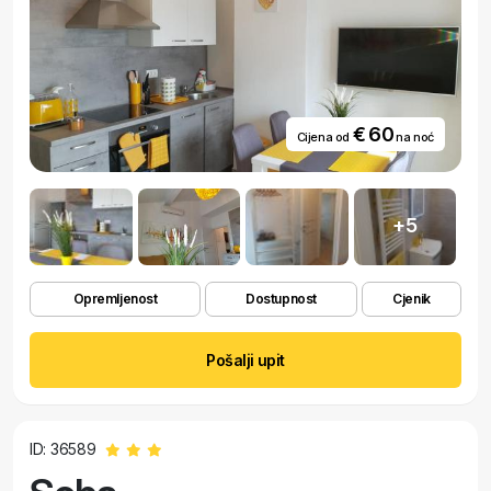
€ 60
Cijena od
na noć
+5
Opremljenost
Dostupnost
Cjenik
Pošalji upit
ID: 36589