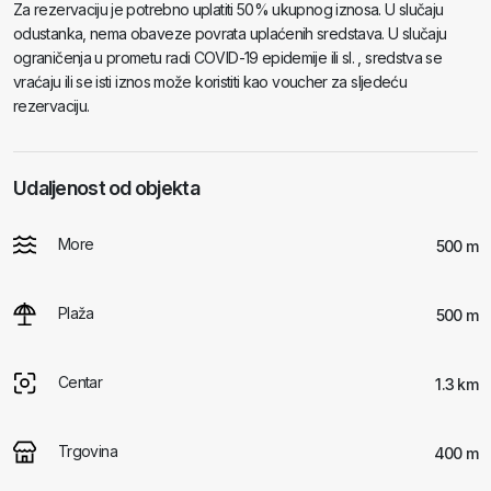
Za rezervaciju je potrebno uplatiti 50% ukupnog iznosa. U slučaju
odustanka, nema obaveze povrata uplaćenih sredstava. U slučaju
ograničenja u prometu radi COVID-19 epidemije ili sl. , sredstva se
vraćaju ili se isti iznos može koristiti kao voucher za sljedeću
rezervaciju.
Udaljenost od objekta
More
500 m
Plaža
500 m
Centar
1.3 km
Trgovina
400 m