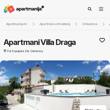
Apartmanija.hr
Apartmani u Hrvatskoj
Crikvenica
Apartmani Villa Draga
Put Sopaljske 27a, Crikvenica