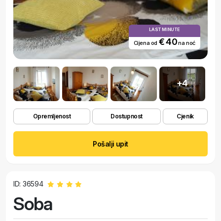
LAST MINUTE
€ 40
Cijena od
na noć
+4
Opremljenost
Dostupnost
Cjenik
Pošalji upit
ID: 36594
Soba