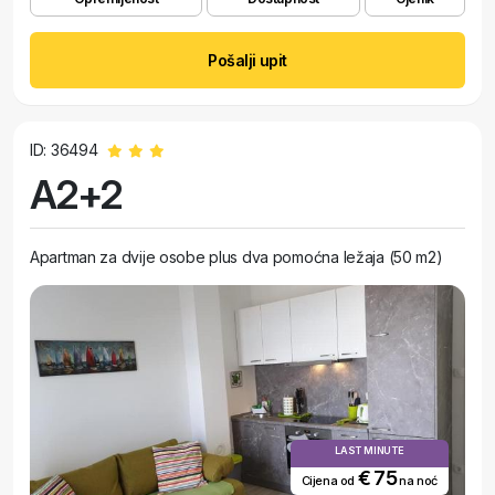
Pošalji upit
ID: 36494
A2+2
Apartman za dvije osobe plus dva pomoćna ležaja (50 m2)
LAST MINUTE
€ 75
Cijena od
na noć