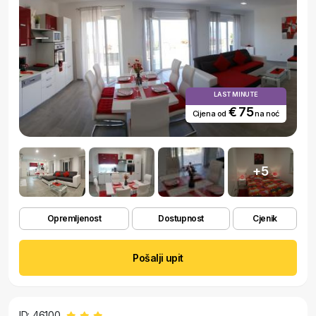
LAST MINUTE
€ 75
Cijena od
na noć
+5
Opremljenost
Dostupnost
Cjenik
Pošalji upit
ID: 46100