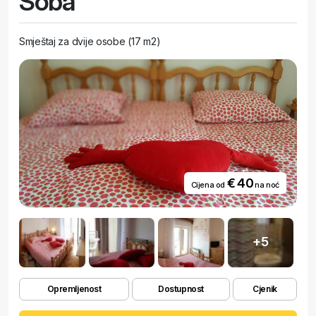
Soba
Smještaj za dvije osobe (17 m2)
€ 40
Cijena od
na noć
+5
Opremljenost
Dostupnost
Cjenik