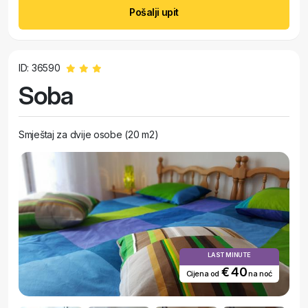
Pošalji upit
ID: 36590
Soba
Smještaj za dvije osobe (20 m2)
LAST MINUTE
€ 40
Cijena od
na noć