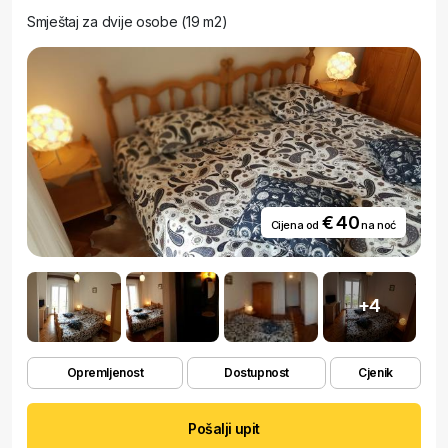
Smještaj za dvije osobe (19 m2)
€ 40
Cijena od
na noć
+4
Opremljenost
Dostupnost
Cjenik
Pošalji upit