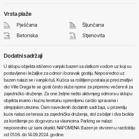
Vrsta plaže
Pješčana
Šljunčana
Betonska
Stjenovita
Dodatni sadržaji
U sklopu objekta ističemo vanjski bazen sa slatkom vodom uz koji su
postavljene i ležaljke za odmor i boravak gostiju. Neposredno uz
bazen nalazi se i vanjski tuš. Kućica sa roštiljem postala je preoznatljivi
dio Ville Draga te se gosti često služe njome za pripremu večere ili za
zajedničko druženje. Za one željne nešto aktivnijeg odmora u sklopu
objekta imamo i kućnu teretanu opremljenu cardio spravama i
olimpijskim utezima. Osim navedenih dodatnih sadržaja, u prizemlju
kuće nalazi se terasa za zajednička druženja, stol za biljar i dva bicikla
za korištenje po dogovoru sa vlasnicima. Parking se nalazi
neposredno uz sami objekt. NAPOMENA: Bazen je otvoren u razdoblju
od 01.06. do 14.09.2024. godine.