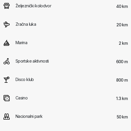
Željeznički kolodvor
40 km
Zračna luka
20 km
Marina
2 km
Sportske aktivnosti
600 m
Disco klub
800 m
Casino
1.3 km
Nacionalni park
50 km