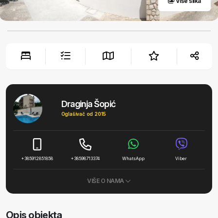
Više slika
Draginja Šopić
Oglašivač od 2015
+385912851858
+38598713374
WhatsApp
Viber
VIŠE O NAMA
Opis objekta