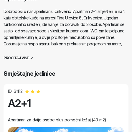
Dobrodošli u naš apartman u Crikvenici! Apartman 2+1 smješten je na 1.
katu obiteljske kuće na adresi Tina Ujevića 8, Crikvenica. Ugodan i
funkcionalno uređen, idealan je za boravak do 3 osobe. Apartman se
sastoji od spavaće sobe s vlastitom kupaonicom i WC-om te potpuno
opremljene kuhinje, a dvije prostorije međusobno su povezane.
Gostima je na raspolaganju balkon s prekrasnim pogledom na more,
kao i terasa iza kuće za opuštanje i uživanje na otvorenom. Za ugodan
boravak osigurani su: * klima uređaj * SAT TV * besplatan Wi-Fi *
PROČITAJ VIŠE
privatno parkirno mjesto U neposrednoj blizini nalaze se prekrasne
pješčane i stjenovite plaže, šetnice, restorani i svi sadržaji potrebni za
Smještajne jedinice
bezbrižan odmor. Radujemo se vašem dolasku i želimo vam ugodan
boravak u Crikvenici! ️️
ID: 61112
A2+1
Apartman za dvije osobe plus pomoćni ležaj (40 m2)