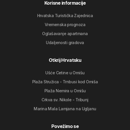
Korisne informacije
Hrvatska Turistička Zajednica
Vremenska prognoza
Oglašavanje apartmana
Udaljenosti gradova
Otkrij Hrvatsku
Ušće Cetine u Omišu
Plaža Stružica - Trnbusi kod Omiša
Plaža Nemira u Omišu
Crkva sv. Nikole - Tribunj
Marina Mala Lamjana na Ugljanu
Povežimo se