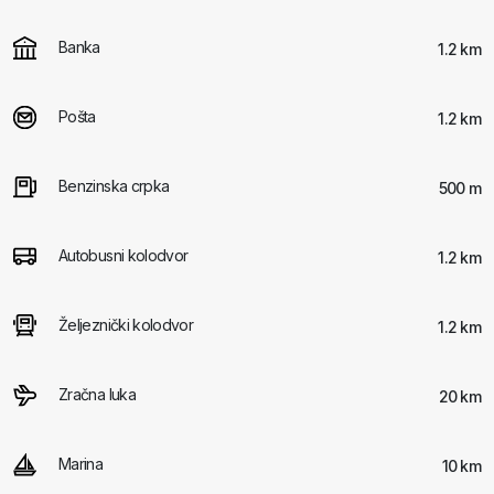
Banka
1.2 km
Pošta
1.2 km
Benzinska crpka
500 m
Autobusni kolodvor
1.2 km
Željeznički kolodvor
1.2 km
Zračna luka
20 km
Marina
10 km