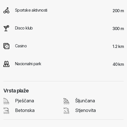
Sportske aktivnosti
200 m
Disco klub
300 m
Casino
1.2 km
Nacionalni park
40 km
Vrsta plaže
Pješčana
Šljunčana
Betonska
Stjenovita