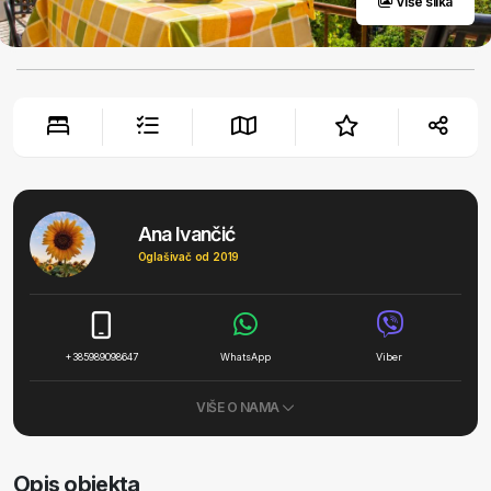
Više slika
Ana Ivančić
Oglašivač od 2019
+385989098647
WhatsApp
Viber
VIŠE O NAMA
Opis objekta