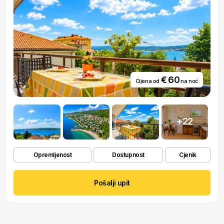
€ 60
Cijena od
na noć
+22
Opremljenost
Dostupnost
Cjenik
Pošalji upit