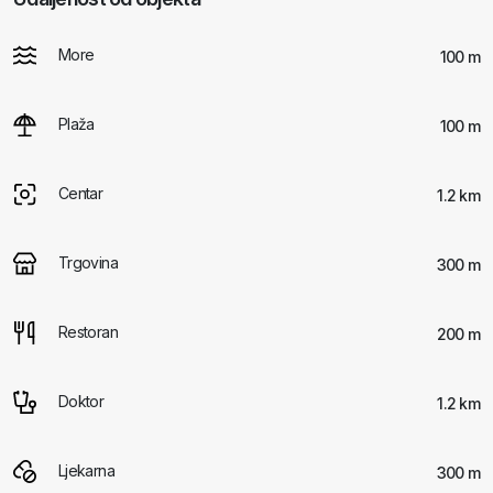
More
100 m
Plaža
100 m
Centar
1.2 km
Trgovina
300 m
Restoran
200 m
Doktor
1.2 km
Ljekarna
300 m