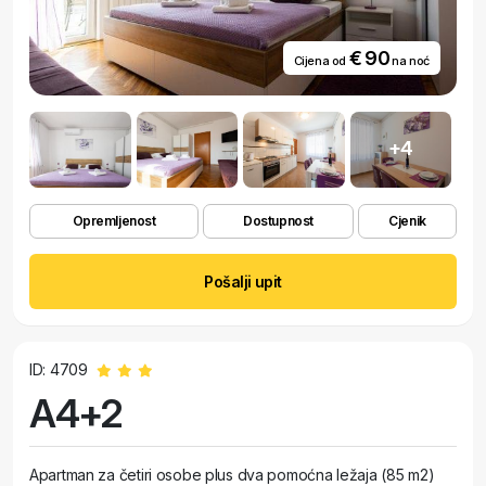
€ 90
Cijena od
na noć
+4
Opremljenost
Dostupnost
Cjenik
Pošalji upit
ID: 4709
A4+2
Apartman za četiri osobe plus dva pomoćna ležaja (85 m2)