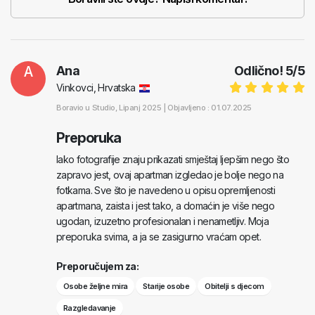
A
Ana
Odlično!
5
/
5
Vinkovci, Hrvatska
Boravio u
Studio
, Lipanj 2025 |
Objavljeno : 01.07.2025
Preporuka
Iako fotografije znaju prikazati smještaj ljepšim nego što
zapravo jest, ovaj apartman izgledao je bolje nego na
fotkama. Sve što je navedeno u opisu opremljenosti
apartmana, zaista i jest tako, a domaćin je više nego
ugodan, izuzetno profesionalan i nenametljiv. Moja
preporuka svima, a ja se zasigurno vraćam opet.
Preporučujem za:
Osobe željne mira
Starije osobe
Obitelji s djecom
Razgledavanje