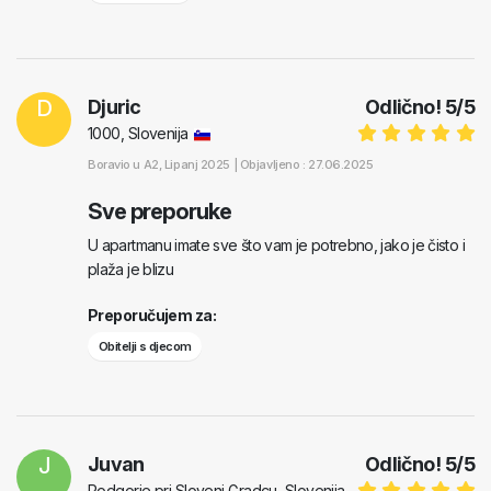
D
Djuric
Odlično!
5
/
5
1000, Slovenija
Boravio u
A2
, Lipanj 2025 |
Objavljeno : 27.06.2025
Sve preporuke
U apartmanu imate sve što vam je potrebno, jako je čisto i
plaža je blizu
Preporučujem za:
Obitelji s djecom
J
Juvan
Odlično!
5
/
5
Podgorje pri Slovenj Gradcu, Slovenija