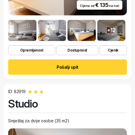
€ 135
Cijena od
na noć
+12
Opremljenost
Dostupnost
Cjenik
Pošalji upit
ID: 82919
Studio
Smještaj za dvije osobe (35 m2)