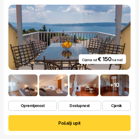
€ 150
Cijena od
na noć
+10
Opremljenost
Dostupnost
Cjenik
Pošalji upit