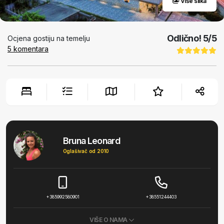
Više slika
Odlično!
5
/5
Ocjena gostiju na temelju
5
komentara
Bruna Leonard
Oglašivač od 2010
+385992580901
+38551244403
VIŠE O NAMA