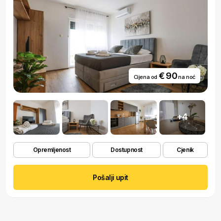
€ 90
Cijena od
na noć
+4
Opremljenost
Dostupnost
Cjenik
Pošalji upit