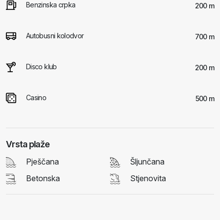
Benzinska crpka
200 m
Autobusni kolodvor
700 m
Disco klub
200 m
Casino
500 m
Vrsta plaže
Pješčana
Šljunčana
Betonska
Stjenovita