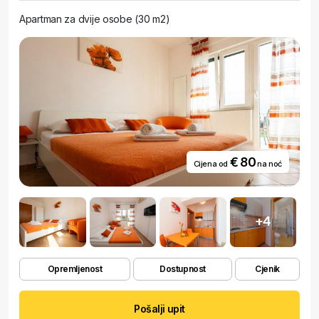
dolasku.
Apartman za dvije osobe (30 m2)
€ 80
Cijena od
na noć
+4
Opremljenost
Dostupnost
Cjenik
Pošalji upit