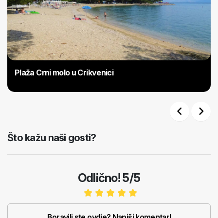
Plaža Crni molo u Crikvenici
Previous
Next
Što kažu naši gosti?
Odlično! 5/5
Boravili ste ovdje? Napiši komentar!