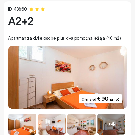
ID: 43860
A2+2
Apartman za dvije osobe plus dva pomoćna ležaja (40 m2)
€ 90
Cijena od
na noć
+4