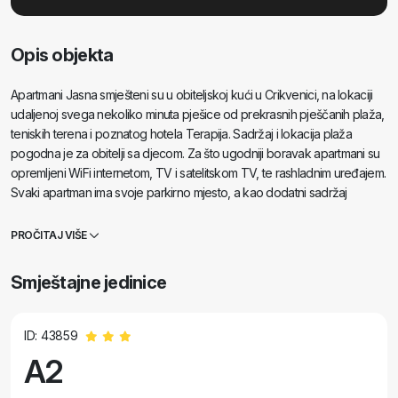
Opis objekta
Apartmani Jasna smješteni su u obiteljskoj kući u Crikvenici, na lokaciji
udaljenoj svega nekoliko minuta pješice od prekrasnih pješčanih plaža,
teniskih terena i poznatog hotela Terapija. Sadržaj i lokacija plaža
pogodna je za obitelji sa djecom. Za što ugodniji boravak apartmani su
opremljeni WiFi internetom, TV i satelitskom TV, te rashladnim uređajem.
Svaki apartman ima svoje parkirno mjesto, a kao dodatni sadržaj
gostima je na raspolaganju bazen i sjenica sa roštiljem pogodna za
druženja i zabave. Na pješačkoj udaljenosti od apartmana nalaze se
PROČITAJ VIŠE
brojni ugostiteljski objekti koji osim raznolike gastronomske ponude
nude i bogati noćni život. U blizini se nalazi i trgovački centar sa
Smještajne jedinice
prodavaonicama različitog sadržaja: prehrana, farmacija, ...i sl. U ljetnim
mjesecima, sama destinacija Crikvenica, nudi svojim gostima bogatu
ponudu tradicionalnih ljetnih fešti i priredbi. Jedna od vrlo važne
ID: 43859
prednosti Crikvenice je dobra prometna povezanost te blizina zračne
A2
luke Rijeka na otoku Krku (25 km) koja je u ljetnim mjesecima povezana
sa brojnim hrvatskim i europskim gradovima. Veselimo se Vašem