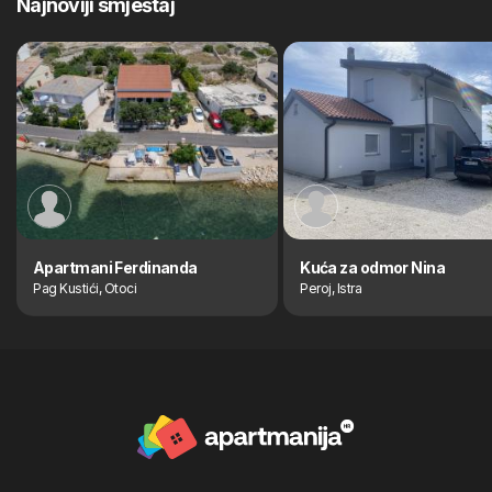
Najnoviji smještaj
Apartmani Ferdinanda
Kuća za odmor Nina
Pag Kustići, Otoci
Peroj, Istra