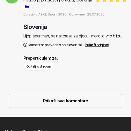
Boravio u
A2+2
, Srpanj 2020 |
Objavljeno : 25.07.2020
Slovenija
Lijep apartman, sjajna terasa za djecu i more je vrlo blizu.
Komentar preveden sa slovenski -
Prikaži original
Preporučujem za:
Obitelji s djecom
Prikaži sve komentare