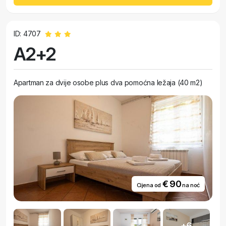
ID: 4707
A2+2
Apartman za dvije osobe plus dva pomoćna ležaja (40 m2)
€ 90
Cijena od
na noć
+6