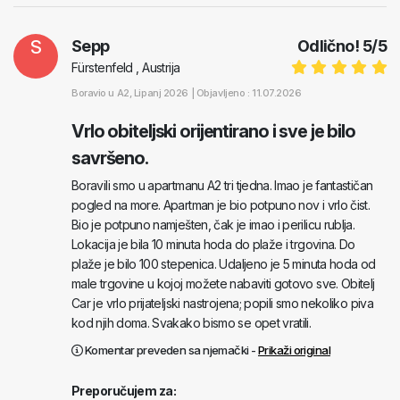
S
Sepp
Odlično!
5
/
5
Fürstenfeld , Austrija
Boravio u
A2
, Lipanj 2026 |
Objavljeno : 11.07.2026
Vrlo obiteljski orijentirano i sve je bilo
savršeno.
Boravili smo u apartmanu A2 tri tjedna. Imao je fantastičan
pogled na more. Apartman je bio potpuno nov i vrlo čist.
Bio je potpuno namješten, čak je imao i perilicu rublja.
Lokacija je bila 10 minuta hoda do plaže i trgovina. Do
plaže je bilo 100 stepenica. Udaljeno je 5 minuta hoda od
male trgovine u kojoj možete nabaviti gotovo sve. Obitelj
Car je vrlo prijateljski nastrojena; popili smo nekoliko piva
kod njih doma. Svakako bismo se opet vratili.
Komentar preveden sa njemački -
Prikaži original
Preporučujem za: