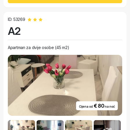
ID: 53269
A2
Apartman za dvije osobe (45 m2)
€ 80
Cijena od
na noć
+26