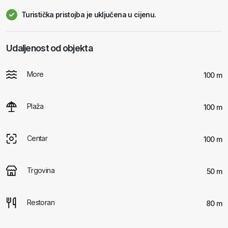
Turistička pristojba je uključena u cijenu.
Udaljenost od objekta
More
100 m
Plaža
100 m
Centar
100 m
Trgovina
50 m
Restoran
80 m