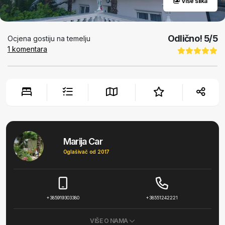
Više slika
Odlično!
5
/5
Ocjena gostiju na temelju
1
komentara
Marija Car
Oglašivač od 2017
+385919303380
+38551242221
VIŠE O NAMA