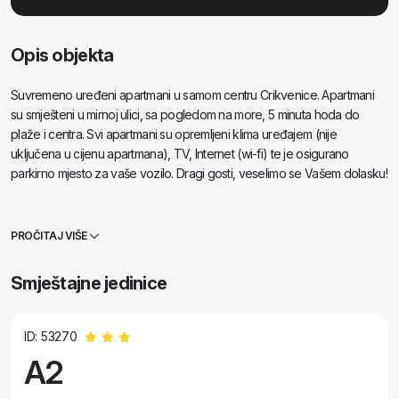
Opis objekta
Suvremeno uređeni apartmani u samom centru Crikvenice. Apartmani
su smješteni u mirnoj ulici, sa pogledom na more, 5 minuta hoda do
plaže i centra. Svi apartmani su opremljeni klima uređajem (nije
uključena u cijenu apartmana), TV, Internet (wi-fi) te je osigurano
parkirno mjesto za vaše vozilo. Dragi gosti, veselimo se Vašem dolasku!
PROČITAJ VIŠE
Smještajne jedinice
ID: 53270
A2