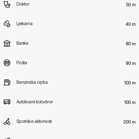
Doktor
50 m
Ljekarna
40 m
Banka
80 m
Pošta
80 m
Benzinska crpka
100 m
Autobusni kolodvor
100 m
Sportske aktivnosti
200 m