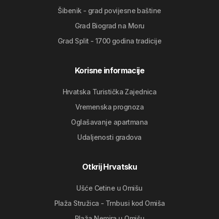
Šibenik - grad povijesne baštine
Grad Biograd na Moru
Grad Split - 1700 godina tradicije
Korisne informacije
Hrvatska Turistička Zajednica
Vremenska prognoza
Oglašavanje apartmana
Udaljenosti gradova
Otkrij Hrvatsku
Ušće Cetine u Omišu
Plaža Stružica - Trnbusi kod Omiša
Plaža Nemira u Omišu