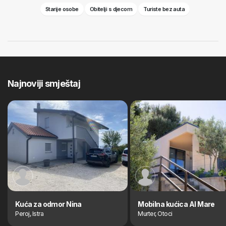
Starije osobe
Obitelji s djecom
Turiste bez auta
Najnoviji smještaj
Kuća za odmor Nina
Mobilna kućica Al Mare
Peroj, Istra
Murter, Otoci