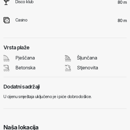
Disco klub
80 m
Casino
80 m
Vrsta plaže
Pješčana
Šljunčana
Betonska
Stjenovita
Dodatni sadržaji
U cijenu smještaja uključeno je i piće dobrodošlice.
Naša lokacija