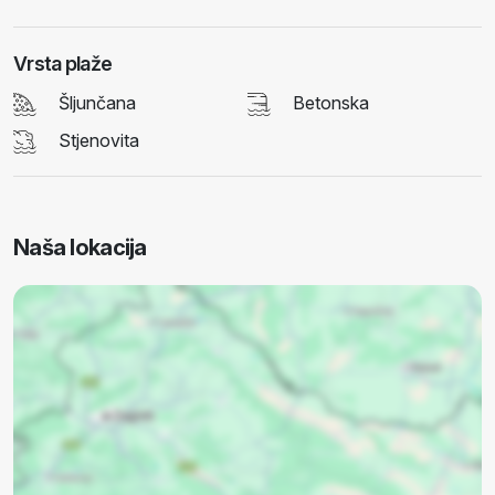
Vrsta plaže
Šljunčana
Betonska
Stjenovita
Naša lokacija