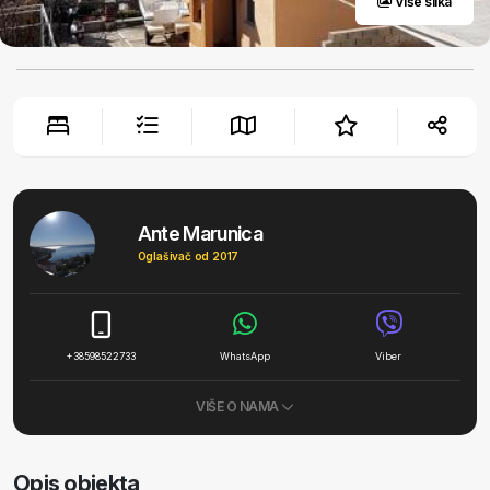
Više slika
Ante Marunica
Oglašivač od 2017
+38598522733
WhatsApp
Viber
VIŠE O NAMA
Opis objekta