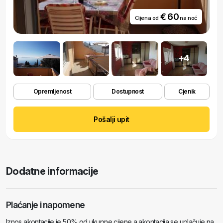
€ 60
Cijena od
na noć
+4
Opremljenost
Dostupnost
Cjenik
Pošalji upit
Dodatne informacije
Plaćanje i napomene
Iznos akontacije je 50% od ukupne cijene a akontacija se uplačuje na