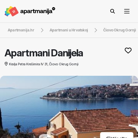
Apartmanija.hr
Apartmani u Hrvatskoj
Čiovo Okrug Gornji
Apartmani Danijela
Kralja Petra Krešimira IV 31, Čiovo Okrug Gornji