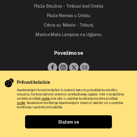
Plaža Stružica - Trnbusi kod Omiša
Plaža Nemira u Omišu
Crkva sv. Nikole - Tribunj
Marina Mala Lamjana na Ugljanu
Povežimo se
Prihvati kolačiće
Apartmanija.hr koristi kolačiće (cookies) kako bi poboljšali korisničko
iskustvo, funkcionalnost stranice i pretraživanja oglasa. Više o kolačićima
možete pročitati
ovdje
dok više o uvjetima korištenja možete pročitati
ovdje
. Nastavkom korištenja Apartmanija.hr stranice slažete se s uvjetima
korištenja i upotrebom kolačića.
Copyright © 2009 - 2026 Do-bra d.o.o.
Slažem se
Kontakt
O nama
Pravila korištenja
Uvjeti oglašavanja
Apartmanija.hr