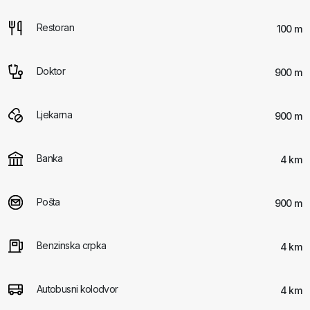
Restoran
100 m
Doktor
900 m
Ljekarna
900 m
Banka
4 km
Pošta
900 m
Benzinska crpka
4 km
Autobusni kolodvor
4 km