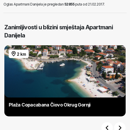
Oglas Apartmani Danijela je pregledan
52855
puta od 21.02.2017.
Zanimljivosti u blizini smještaja Apartmani
Danijela
2 km
Plaža Copacabana Čiovo Okrug Gornji