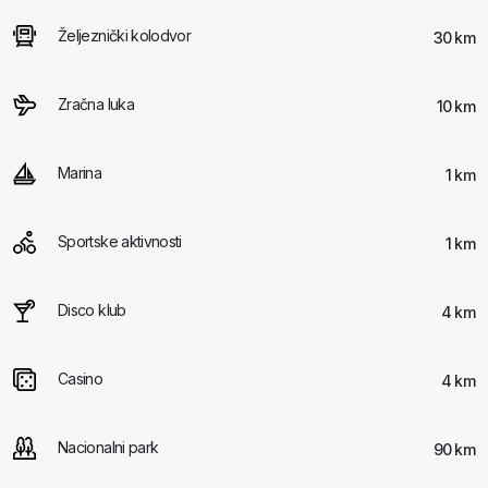
Željeznički kolodvor
30 km
Zračna luka
10 km
Marina
1 km
Sportske aktivnosti
1 km
Disco klub
4 km
Casino
4 km
Nacionalni park
90 km