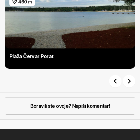
460 m
Plaža Červar Porat
Previous
Next
Boravili ste ovdje? Napiši komentar!