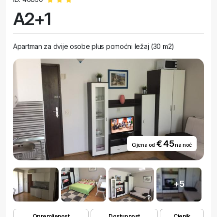
A2+1
Apartman za dvije osobe plus pomoćni ležaj (30 m2)
€ 45
Cijena od
na noć
+5
Opremljenost
Dostupnost
Cjenik