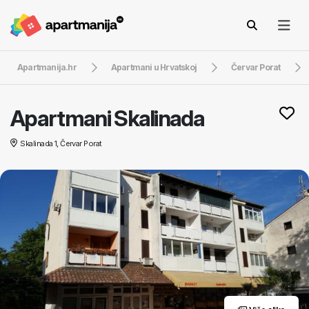
Apartmanija.hr
Apartmani u Hrvatskoj
Červar Porat
Apartmani Skalinada
Skalinada 1, Červar Porat