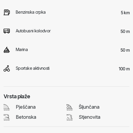
Benzinska crpka
5 km
Autobusni kolodvor
50 m
Marina
50 m
Sportske aktivnosti
100 m
Vrsta plaže
Pješčana
Šljunčana
Betonska
Stjenovita