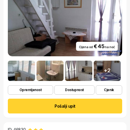
€ 45
Cijena od
na noć
+2
Opremljenost
Dostupnost
Cjenik
Pošalji upit
ID: 46830