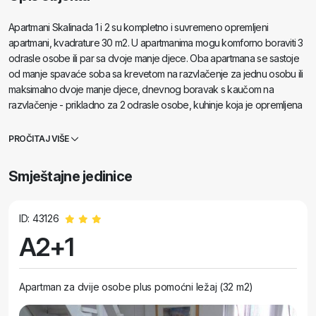
Apartmani Skalinada 1 i 2 su kompletno i suvremeno opremljeni
apartmani, kvadrature 30 m2. U apartmanima mogu komforno boraviti 3
odrasle osobe ili par sa dvoje manje djece. Oba apartmana se sastoje
od manje spavaće soba sa krevetom na razvlačenje za jednu osobu ili
maksimalno dvoje manje djece, dnevnog boravak s kaučom na
razvlačenje - prikladno za 2 odrasle osobe, kuhinje koja je opremljena
s hladnjakom, štednjakom, aparatom za kavu, kuhalom, potrebnim
posuđem, priborom za jelo, blagavaone – stol sa 4 stolice, kupaonice
PROČITAJ VIŠE
koja sadrži tuš kabinu, perilicu, sušilo za kosu, ručnike i terase koja je
opremljena sa garniturom za sjedenje. Apartmani imaju klimu.
Smještajne jedinice
Opremljenost uređajima: TV/ Kabelska/ Internet je dostupan u sklopu
objekta. Parkirno mjesto. Novouređeno. Uključeno: završno čišćenje.
Apartman se nalazi u centru, u blizini mora i plaže, caffe barova,
ID: 43126
restorana, fast-food, animacije za djecu, sportskih terena i drugih
A2+1
sadržaja. Veselimo se Vašem dolasku!
Apartman za dvije osobe plus pomoćni ležaj (32 m2)