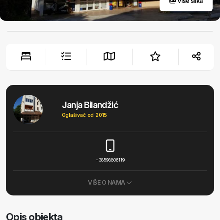
Više slika
Janja Bilandžić
Oglašivač od 2015
+38598806119
VIŠE O NAMA
Opis objekta