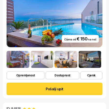
€ 150
Cijena od
na noć
+18
Opremljenost
Dostupnost
Cjenik
Pošalji upit
ID: 84818