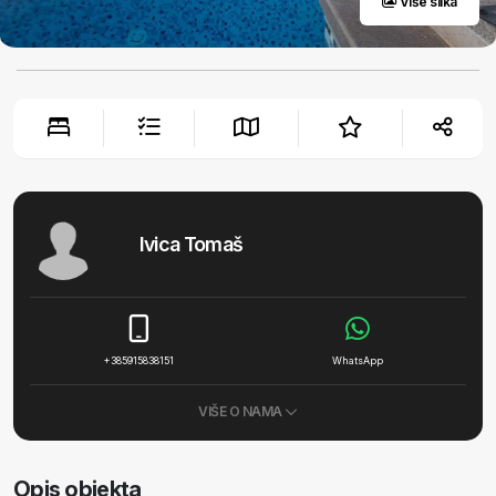
Više slika
Ivica Tomaš
+385915838151
WhatsApp
VIŠE O NAMA
Opis objekta