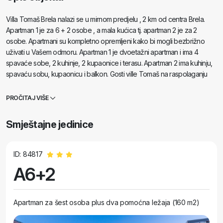
Villa Tomaš Brela nalazi se u mirnom predjelu , 2 km od centra Brela.
Apartman 1 je za 6 + 2 osobe , a mala kućica tj. apartman 2 je za 2
osobe. Apartmani su kompletno opremljeni kako bi mogli bezbrižno
uživati u Vašem odmoru. Apartman 1 je dvoetažni apartman i ima 4
spavaće sobe, 2 kuhinje, 2 kupaonice i terasu. Apartman 2 ima kuhinju,
spavaću sobu, kupaonicu i balkon. Gosti ville Tomaš na raspolaganju
imaju bazen i hidromasažnu kadu. Besplatan parking nalazi se uz
smještaj. Plaža Podcrkavlje nalazi se 200 metara od apartmana kao i
PROČITAJ VIŠE
prvi restoran i beach bar.
Smještajne jedinice
ID: 84817
A6+2
Apartman za šest osoba plus dva pomoćna ležaja (160 m2)