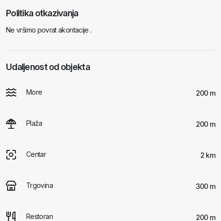
Politika otkazivanja
Ne vršimo povrat akontacije .
Udaljenost od objekta
More
200 m
Plaža
200 m
Centar
2 km
Trgovina
300 m
Restoran
200 m