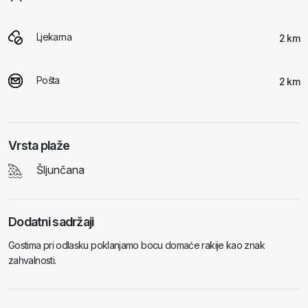
Ljekarna
2 km
Pošta
2 km
Vrsta plaže
Šljunčana
Dodatni sadržaji
Gostima pri odlasku poklanjamo bocu domaće rakije kao znak
zahvalnosti.