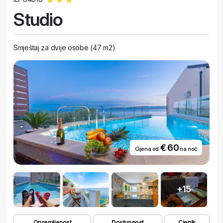
Studio
Smještaj za dvije osobe (47 m2)
€ 60
Cijena od
na noć
+15
Opremljenost
Dostupnost
Cjenik