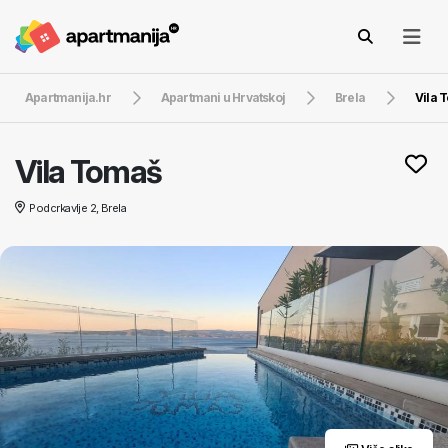
Apartmanija.hr
Apartmani u Hrvatskoj
Brela
Vila 
Vila Tomaš
Podcrkavlje 2, Brela