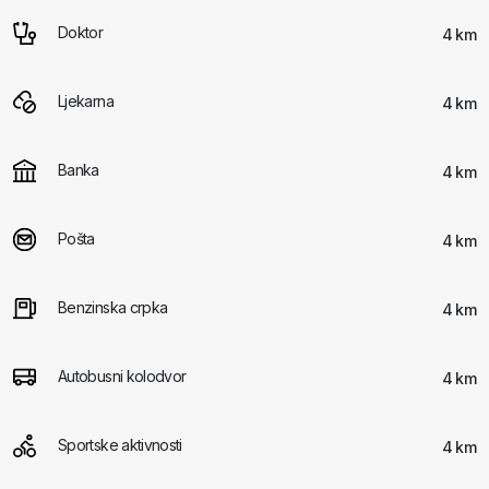
Doktor
4 km
Ljekarna
4 km
Banka
4 km
Pošta
4 km
Benzinska crpka
4 km
Autobusni kolodvor
4 km
Sportske aktivnosti
4 km