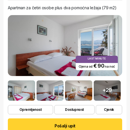
Apartman za četiri osobe plus dva pomoćna ležaja (79 m2)
LAST MINUTE
€ 90
Cijena od
na noć
+29
Opremljenost
Dostupnost
Cjenik
Pošalji upit