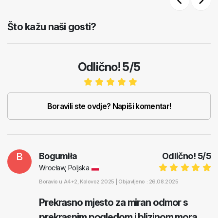
Previous
Next
Što kažu naši gosti?
Odlično! 5/5
Boravili ste ovdje? Napiši komentar!
B
Bogumiła
Odlično!
5
/
5
Wrocław, Poljska
Boravio u
A4+2
, Kolovoz 2025 |
Objavljeno : 26.08.2025
Prekrasno mjesto za miran odmor s
prekrasnim pogledom i blizinom mora