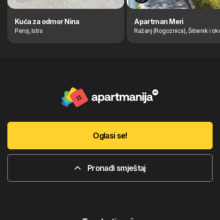
Kuća za odmor Nina
Apartman Meri
Peroj, Istra
Ražanj (Rogoznica), Šibenik i ok
Oglasi se!
Pronađi smještaj