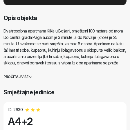
Opis objekta
Dva trosobna apartmana KiKa u Bošani, smješteni 100 metara od mora.
Do centra grada Paga autom je 3 minute, a do Novalje (Zrće) je 25
minuta. U svakome se nudi smještaj za max 6 osoba. Apartman na katu
(a) ima tri sobe, kupaonu, kuhinju i blagavaonu u sklopu te veliki balkon,
a apartman u prizemlju (b) tri sobe, kupaonu, kuhinju i blagavaonu u
sklopu, dnevni boravak i terasu s vrtom. Iz oba apartmana se pruža
divan pogled na more i uvalu Pag. Na upit se može iznajmiti i cijela kuća.
Objekt ima vanjski rostilj te vanjske ljetne tuševe. Na dvorištu je osiguran
PROČITAJ VIŠE
parking za goste.
Smještajne jedinice
ID: 2630
A4+2