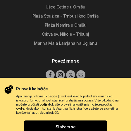
Ušće Cetine u Omišu
Plaža Stružica - Trnbusi kod Omiša
Plaža Nemira u Omišu
Crkva sv. Nikole - Tribunj
Marina Mala Lamjana na Ugljanu
Povežimo se
Prihvati kolačiće
Apartmanija.hr koristi kolačiće (cookies) kako bi poboljšali korisničko
iskustvo, funkcionalnost stranice i pretraživanja oglasa. Više o kolačićima
možete pročitati
ovdje
dok više o uvjetima korištenja možete pročitati
ovdje
. Nastavkom korištenja Apartmanija.hr stranice slažete se s uvjetima
korištenja i upotrebom kolačića.
Copyright © 2009 - 2026 Do-bra d.o.o.
Slažem se
Kontakt
O nama
Pravila korištenja
Uvjeti oglašavanja