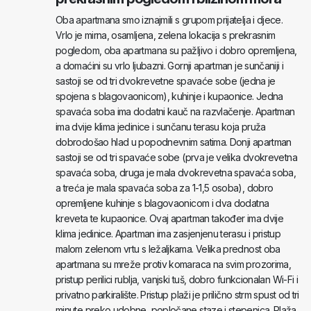
Oba apartmana smo iznajmili s grupom prijatelja i djece.
Vrlo je mirna, osamljena, zelena lokacija s prekrasnim
pogledom, oba apartmana su pažljivo i dobro opremljena,
a domaćini su vrlo ljubazni. Gornji apartman je sunčaniji i
sastoji se od tri dvokrevetne spavaće sobe (jedna je
spojena s blagovaonicom), kuhinje i kupaonice. Jedna
spavaća soba ima dodatni kauč na razvlačenje. Apartman
ima dvije klima jedinice i sunčanu terasu koja pruža
dobrodošao hlad u popodnevnim satima. Donji apartman
sastoji se od tri spavaće sobe (prva je velika dvokrevetna
spavaća soba, druga je mala dvokrevetna spavaća soba,
a treća je mala spavaća soba za 1-1,5 osoba), dobro
opremljene kuhinje s blagovaonicom i dva dodatna
kreveta te kupaonice. Ovaj apartman također ima dvije
klima jedinice. Apartman ima zasjenjenu terasu i pristup
malom zelenom vrtu s ležaljkama. Velika prednost oba
apartmana su mreže protiv komaraca na svim prozorima,
pristup perilici rublja, vanjski tuš, dobro funkcionalan Wi-Fi i
privatno parkiralište. Pristup plaži je prilično strm spust od tri
minute preko udobne, popločane staze i stepenica. Plaža