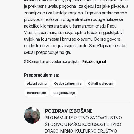
je prekrasna uvala, pogodna i za djecu i za jake plivače, a
zanimljiva je i za ljubitelje ronjenja. Trgovina prehrambenih
proizvoda, restorani i druge atrakcije i usluge nalaze se
nekoliko kilometara dalje u šarmantnom gradu Pagu.
Vlasnici apartmana su nevjerojatno ljubazni i gostoljubivi,
uvijek na licu mjesta i brinu se o svemu. Dobro govore
engleski i brzo odgovaraju na upite. Smještaj nam se jako
sviđa i preporučujemo ga.
Komentar preveden sa poljski -
Prikaži original
Preporučujem za:
Aktivni odmor
Osobe željne mira
Obitelji s djecom
Romantičare
Razgledavanje
POZDRAV IZ BOŠANE
BILO NAM JE IZUZETNO ZADOVOLJSTVO
ŠTO SMO U NAŠOJ KUĆI UGOSTILI TAKO
DRAGO, MIRNO I KULTURNO DRUŠTVO.