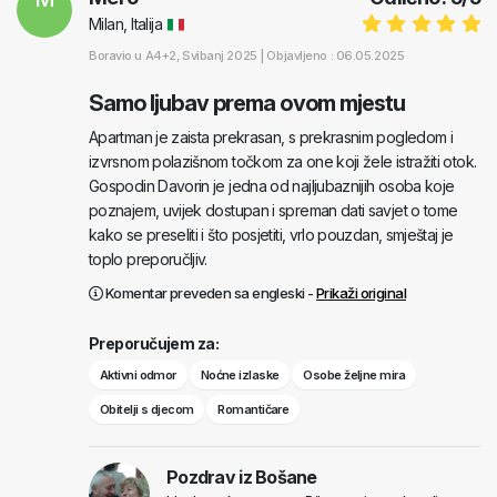
Milan, Italija
Boravio u
A4+2
, Svibanj 2025 |
Objavljeno : 06.05.2025
Samo ljubav prema ovom mjestu
Apartman je zaista prekrasan, s prekrasnim pogledom i
izvrsnom polazišnom točkom za one koji žele istražiti otok.
Gospodin Davorin je jedna od najljubaznijih osoba koje
poznajem, uvijek dostupan i spreman dati savjet o tome
kako se preseliti i što posjetiti, vrlo pouzdan, smještaj je
toplo preporučljiv.
Komentar preveden sa engleski -
Prikaži original
Preporučujem za:
Aktivni odmor
Noćne izlaske
Osobe željne mira
Obitelji s djecom
Romantičare
Pozdrav iz Bošane