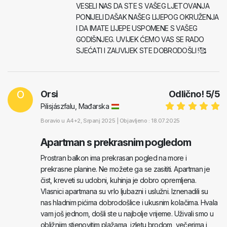
VESELI NAS DA STE S VAŠEG LJETOVANJA
PONIJELI DAŠAK NAŠEG LIJEPOG OKRUŽENJA
I DA IMATE LIJEPE USPOMENE S VAŠEG
GODIŠNJEG. UVIJEK ĆEMO VAS SE RADO
SJEĆATI I ZAUVIJEK STE DOBRODOŠLI !🥰
O
Orsi
Odlično!
5
/
5
Pilisjászfalu, Mađarska
Boravio u
A4+2
, Srpanj 2025 |
Objavljeno : 18.07.2025
Apartman s prekrasnim pogledom
Prostran balkon ima prekrasan pogled na more i
prekrasne planine. Ne možete ga se zasititi. Apartman je
čist, kreveti su udobni, kuhinja je dobro opremljena.
Vlasnici apartmana su vrlo ljubazni i uslužni. Iznenadili su
nas hladnim pićima dobrodošlice i ukusnim kolačima. Hvala
vam još jednom, došli ste u najbolje vrijeme. Uživali smo u
obližnjim stjenovitim plažama, izletu brodom, večerima i