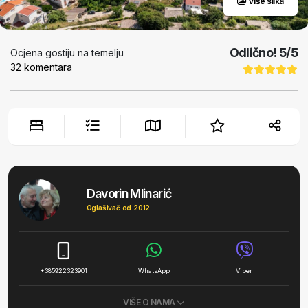
Više slika
Odlično!
5
/5
Ocjena gostiju na temelju
32
komentara
Davorin Mlinarić
Oglašivač od 2012
+385922323901
WhatsApp
Viber
VIŠE O NAMA