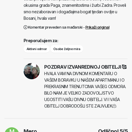
okusima grada Paga, znamenitostima i žurbi Zadra. Proveli
smo nezaboravan i događajima bogat tjedan ovdje u
Bosani, hvala vam!
Komentar preveden sa mađarski -
Prikaži original
Preporučujem za:
Aktivni odmor
Osobe željne mira
POZDRAV IZVANREDNOJ OBITELJI 🥰
HVALA VAM NA DIVNOM KOMENTARU O
VAŠEM BORAVKU U NAŠEM APARTMANU I O
PREKRASNIM TRENUTCIMA VAŠEG ODMORA.
BILO NAM JE VELIKO ZADOVOLJSTVO
UGOSTITI VAŠU DIVNU OBITELJ. VI I VAŠA
OBITELJ DOBRODOŠLI STE ZAUVIJEK🫠
M
Mero
Odlično!
5
/
5