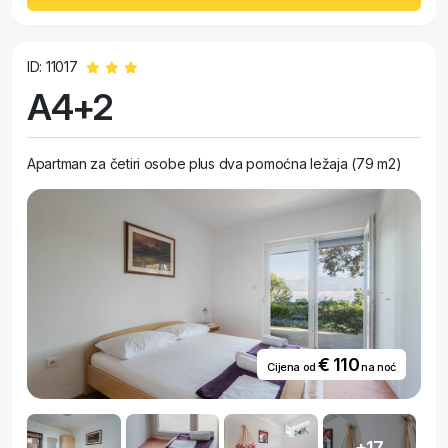
ID: 11017
A4+2
Apartman za četiri osobe plus dva pomoćna ležaja (79 m2)
€ 110
Cijena od
na noć
+17