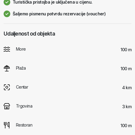
Turistička pristojba je uključena u cijenu.
Šaljemo pismenu potvrdu rezervacije (voucher)
Udaljenost od objekta
More
100 m
Plaža
100 m
Centar
4 km
Trgovina
3 km
Restoran
100 m