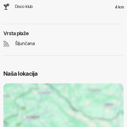
Disco klub
4 km
Vrsta plaže
Šljunčana
Naša lokacija