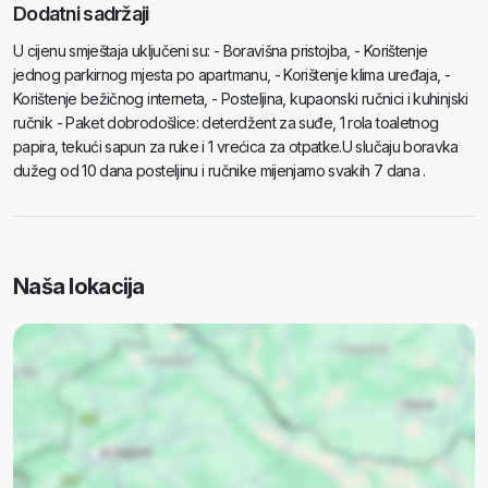
Dodatni sadržaji
U cijenu smještaja uključeni su: - Boravišna pristojba, - Korištenje
jednog parkirnog mjesta po apartmanu, - Korištenje klima uređaja, -
Korištenje bežičnog interneta, - Posteljina, kupaonski ručnici i kuhinjski
ručnik - Paket dobrodošlice: deterdžent za suđe, 1 rola toaletnog
papira, tekući sapun za ruke i 1 vrećica za otpatke.U slučaju boravka
dužeg od 10 dana posteljinu i ručnike mijenjamo svakih 7 dana .
Naša lokacija