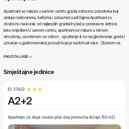
Apartmani se nalaze u samom centru grada odnosno poluotoka koji
obiluje restoranima, kafićima i zabavnim sadržajima.Apartmani su
doslovno na korak od najljepših gradskih plaža i prekrasne šetnice.
Iako smješteni U samom centru, apartmani se nalaze u mirnom
okruženju, savršenom za odmor , opuštanje ili za razgledavanje grada i
uživanje u gastronomskoj ponudi koja je nadohvat ruke . Obzirom na
lokaciju sve je u funkciji gosta prodavaonica mješovite robe, tržnica,
nekoliko bankovnih poslovnica, ured pošte, autobusni kolodvor,
PROČITAJ VIŠE
nekoliko kozmetičkih i frizerskih salona, welness centar, ljetno kino i
zabavni park za djecu. Usprkos živoj atmosferi centra grada, uživat
Smještajne jedinice
ćete opuštajući se u miru i privatnosti VIGO
ID: 37422
A2+2
Apartman za dvije osobe plus dva pomoćna ležaja (50 m2)