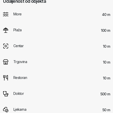
Udaljenost od objekta
More
40 m
Plaža
100 m
Centar
10 m
Trgovina
10 m
Restoran
10 m
Doktor
500 m
Ljekarna
50 m