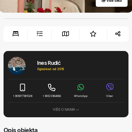
Više slika
Ines Rudić
Oglašivač od 2015
+385977361026
+38523384888
WhatsApp
Viber
VIŠE O NAMA
Opis objekta