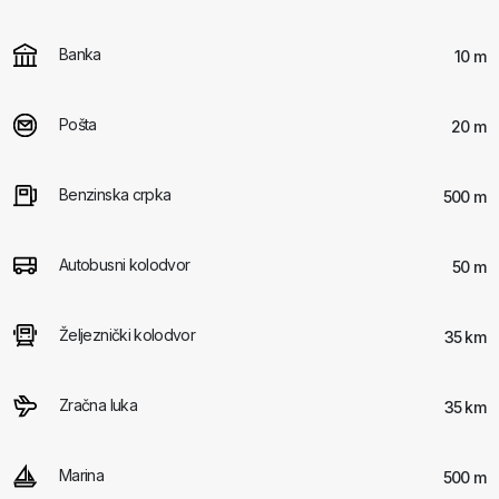
Banka
10 m
Pošta
20 m
Benzinska crpka
500 m
Autobusni kolodvor
50 m
Željeznički kolodvor
35 km
Zračna luka
35 km
Marina
500 m