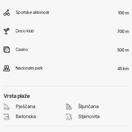
Sportske aktivnosti
100 m
Disco klub
700 m
Casino
500 m
Nacionalni park
45 km
Vrsta plaže
Pješčana
Šljunčana
Betonska
Stjenovita