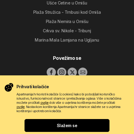
Ušće Cetine u Omišu
Plaža Stružica - Trnbusi kod Omiša
Plaža Nemira u Omišu
Crkva sv. Nikole - Tribunj
Marina Mala Lamjana na Ugljanu
Povežimo se
Prihvati kolačiće
Apartmanija.hr koristi kolačiće (cookies) kako bi poboljšali korisničko
iskustvo, funkcionalnost stranice i pretraživanja oglasa. Više o kolačićima
možete pročitati
ovdje
dok više o uvjetima korištenja možete pročitati
ovdje
. Nastavkom korištenja Apartmanija.hr stranice slažete se s uvjetima
korištenja i upotrebom kolačića.
Copyright © 2009 - 2026 Do-bra d.o.o.
Slažem se
Kontakt
O nama
Pravila korištenja
Uvjeti oglašavanja