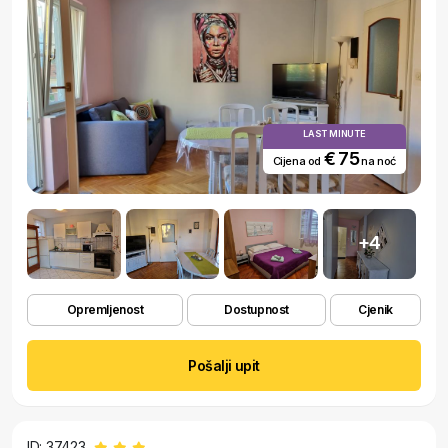
LAST MINUTE
€ 75
Cijena od
na noć
+4
Opremljenost
Dostupnost
Cjenik
Pošalji upit
ID: 37423