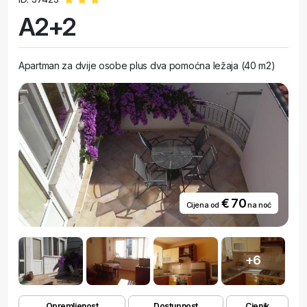
A2+2
Apartman za dvije osobe plus dva pomoćna ležaja (40 m2)
€ 70
Cijena od
na noć
+6
Opremljenost
Dostupnost
Cjenik